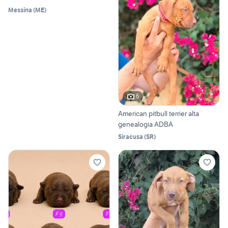
Messina
(
ME
)
6
American pitbull terrier alta
genealogia ADBA
Siracusa
(
SR
)