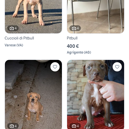
4
4
Cuccioli di Pitbull
Pitbull
Varese
(
VA
)
400 €
Agrigento
(
AG
)
4
4