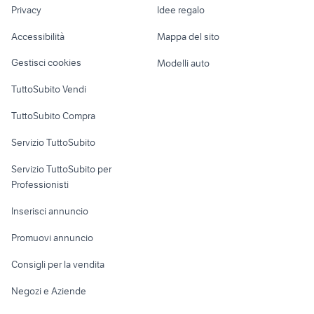
lavoro
boxer animali Roma
animali Pantigliate
Privacy
Idee regalo
Garage e box
animali Trebaseleghe
gallina araucana animali
Caravan e Camper
Accessibilità
Mappa del sito
Loft, mansarde e
Veicoli commerciali
altro
Gestisci cookies
Modelli auto
Case vacanza
TuttoSubito Vendi
Uffici e Locali
TuttoSubito Compra
commerciali
Servizio TuttoSubito
elettronica
per la casa e la
sports e hobby
Servizio TuttoSubito per
persona
Informatica
Animali
Professionisti
Arredamento e
Console e
Accessori per
Casalinghi
Inserisci annuncio
Videogiochi
animali
Elettrodomestici
Promuovi annuncio
Audio/Video
Musica e Film
Giardino e Fai da te
Consigli per la vendita
Fotografia
Libri e Riviste
Abbigliamento e
Negozi e Aziende
Telefonia
Strumenti Musicali
Accessori