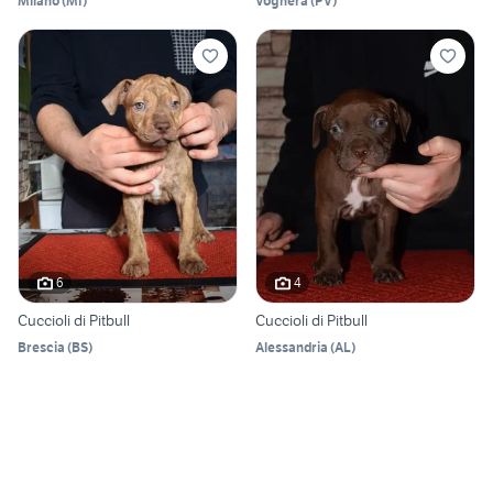
Milano
(
MI
)
Voghera
(
PV
)
6
4
Cuccioli di Pitbull
Cuccioli di Pitbull
Brescia
(
BS
)
Alessandria
(
AL
)