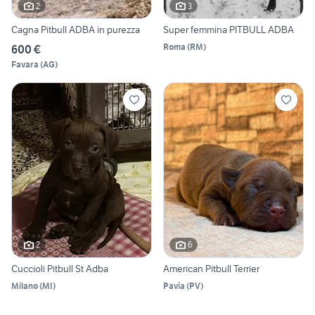
2
3
Cagna Pitbull ADBA in purezza
Super femmina PITBULL ADBA
Roma
(
RM
)
600 €
Favara
(
AG
)
2
6
Cuccioli Pitbull St Adba
American Pitbull Terrier
Milano
(
MI
)
Pavia
(
PV
)