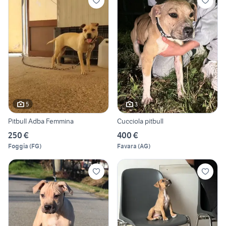
5
3
Pitbull Adba Femmina
Cucciola pitbull
250 €
400 €
Foggia
(
FG
)
Favara
(
AG
)