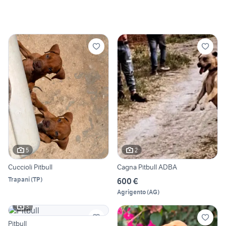
5
2
Cuccioli Pitbull
Cagna Pitbull ADBA
Trapani
(
TP
)
600 €
Agrigento
(
AG
)
3
Pitbull