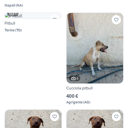
Napoli
(
NA
)
3
Pitbull
Torino
(
TO
)
4
Cucciola pitbull
400 €
Agrigento
(
AG
)