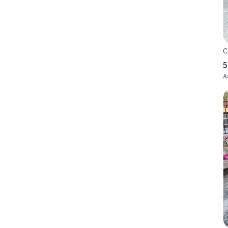
C
5
A