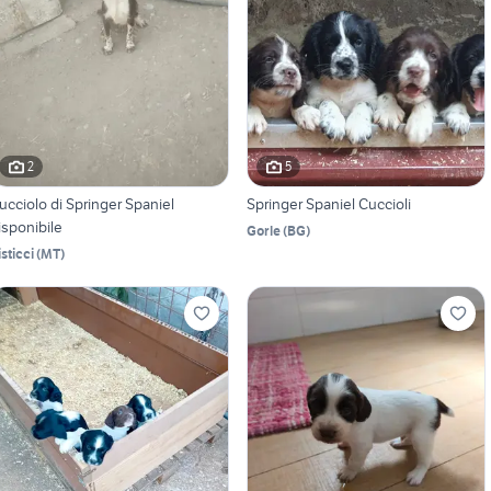
2
5
ucciolo di Springer Spaniel
Springer Spaniel Cuccioli
isponibile
Gorle
(
BG
)
isticci
(
MT
)