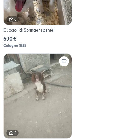
6
Cuccioli di Springer spaniel
600 €
Cologne
(
BS
)
2