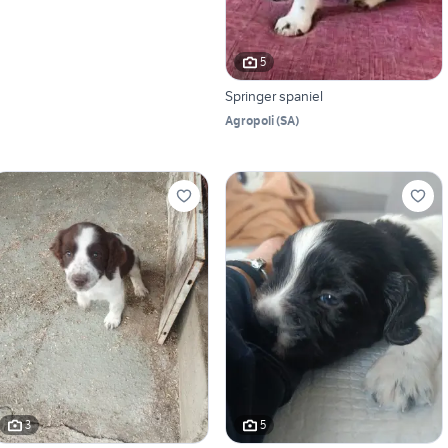
5
Springer spaniel
Agropoli
(
SA
)
3
5