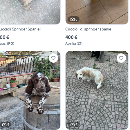
6
uccioli Springer Spaniel
Cuccioli di springer spaniel
00 €
400 €
ssisi
(
PG
)
Aprilia
(
LT
)
4
6