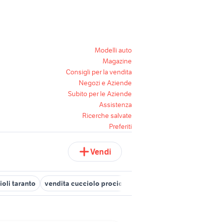
Modelli auto
Magazine
Consigli per la vendita
Negozi e Aziende
Subito per le Aziende
Assistenza
Ricerche salvate
Preferiti
Vendi
ioli taranto
vendita cucciolo procione
cuccioli pastore marem