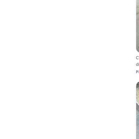
C
d
P