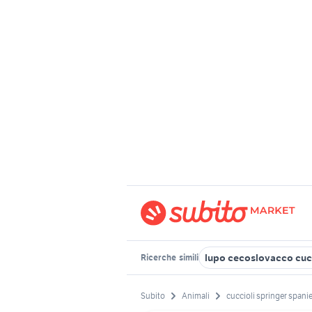
lupo cecoslovacco cuc
Ricerche
simili
Subito
Animali
cuccioli springer spanie