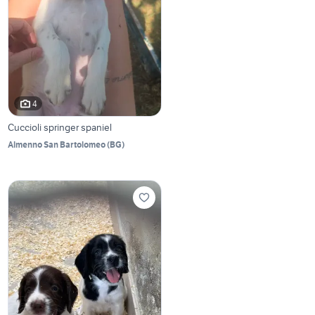
4
Cuccioli springer spaniel
Almenno San Bartolomeo
(
BG
)