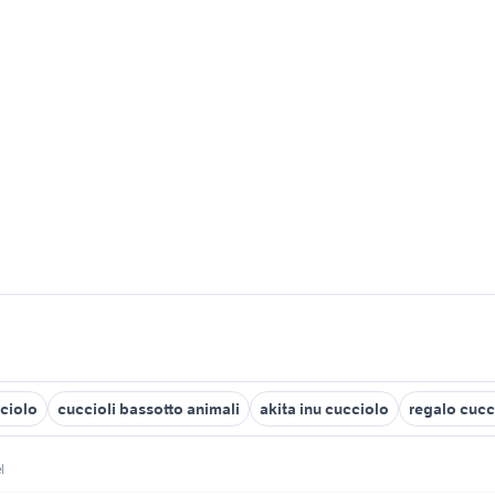
ciolo
cuccioli bassotto animali
akita inu cucciolo
regalo cucc
l