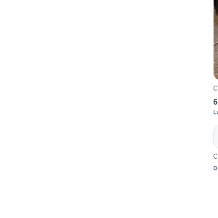
C
6
L
C
D