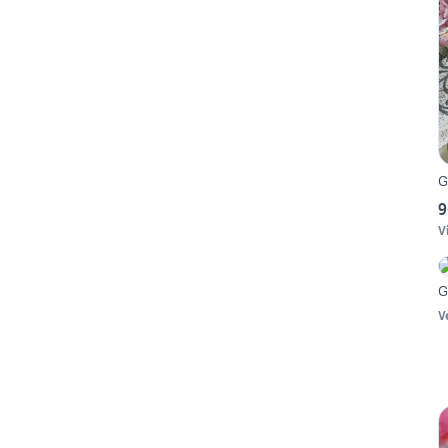
G
9
V
G
V