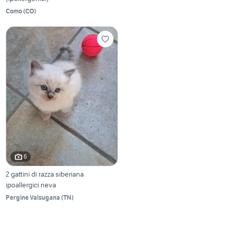
Como
(
CO
)
6
2 gattini di razza siberiana
ipoallergici neva
Pergine Valsugana
(
TN
)