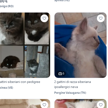
Spinea
(
VE
)
00 €
ovigo
(
RO
)
6
attini siberiani con pedigree
2 gattini di razza siberiana
ipoallergici neva
pinea
(
VE
)
Pergine Valsugana
(
TN
)