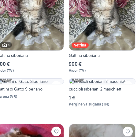
4
Vetrina
attina siberiana
Gattina siberiana
00 €
900 €
idor
(
TV
)
Vidor
(
TV
)
4
3
attini di Gatto Siberiano
cuccioli siberiani 2 maschietti
erona
(
VR
)
1 €
Pergine Valsugana
(
TN
)