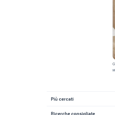
G
M
Più cercati
Correlati
R
Ricerche consigliate