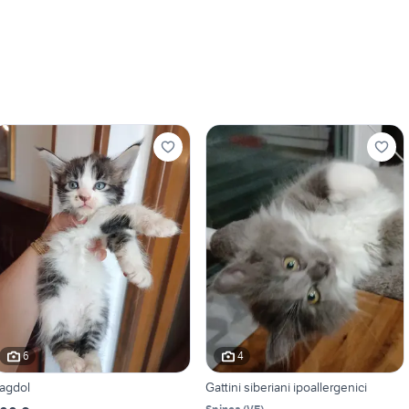
6
4
agdol
Gattini siberiani ipoallergenici