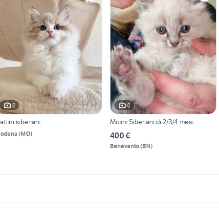
6
6
attini siberiani
Micini Siberiani di 2/3/4 mesi
odena
(
MO
)
400 €
Benevento
(
BN
)
icherche simili
Suggerimenti