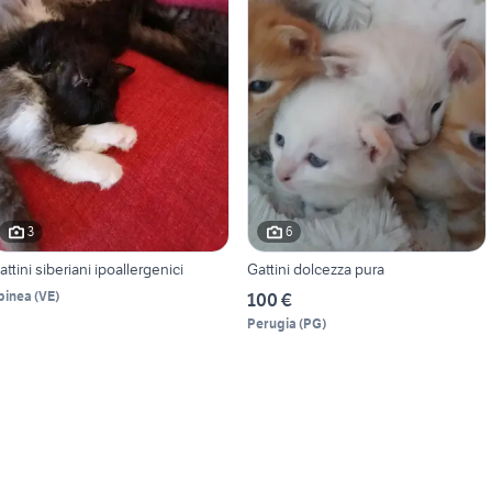
3
6
attini siberiani ipoallergenici
Gattini dolcezza pura
pinea
(
VE
)
100 €
Perugia
(
PG
)