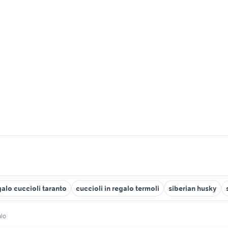
galo cuccioli taranto
cuccioli in regalo termoli
siberian husky
alo