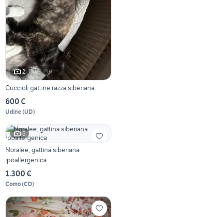
2
Cuccioli gattine razza siberiana
600 €
Udine
(
UD
)
6
Noralee, gattina siberiana
ipoallergenica
1.300 €
Como
(
CO
)