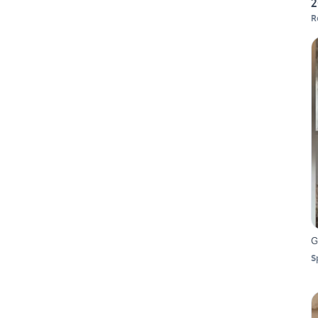
2
R
G
S