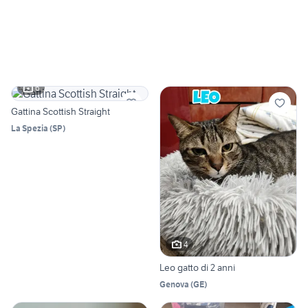
6
Gattina Scottish Straight
La Spezia
(
SP
)
4
Leo gatto di 2 anni
Genova
(
GE
)