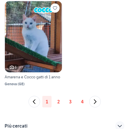
6
Amarena e Cocco gatti di 1 anno
Genova
(
GE
)
1
2
3
4
Più cercati