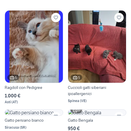
5
5
Ragdoll con Pedigree
Cuccioli gatti siberiani
ipoallergenici
1.000 €
Spinea
(
VE
)
Asti
(
AT
)
6
Gatto persiano bianco
Gatto Bengala
Siracusa
(
SR
)
950 €