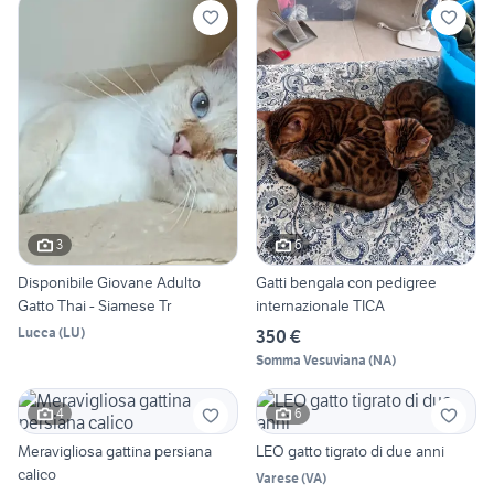
3
6
Disponibile Giovane Adulto
Gatti bengala con pedigree
Gatto Thai - Siamese Tr
internazionale TICA
Lucca
(
LU
)
350 €
Somma Vesuviana
(
NA
)
4
6
Meravigliosa gattina persiana
LEO gatto tigrato di due anni
calico
Varese
(
VA
)