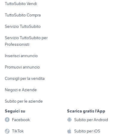
TuttoSubito Vendi
Uffici e Locali
TuttoSubito Compra
commerciali
Servizio TuttoSubito
elettronica
per la casa e la
sports e hobby
Servizio TuttoSubito per
persona
Informatica
Animali
Professionisti
Arredamento e
Console e
Accessori per
Casalinghi
Inserisci annuncio
Videogiochi
animali
Elettrodomestici
Promuovi annuncio
Audio/Video
Musica e Film
Giardino e Fai da te
Consigli per la vendita
Fotografia
Libri e Riviste
Abbigliamento e
Negozi e Aziende
Telefonia
Strumenti Musicali
Accessori
Subito per le aziende
Sports
Tutto per i bambini
Seguici su
Scarica gratis l'App
Biciclette
Facebook
Subito per Android
Collezionismo
TikTok
Subito per iOS