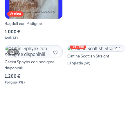
Vetrina
Ragdoll con Pedigree
1.000 €
Asti
(
AT
)
Vetrina
3
Gattina Scottish Straight
Gattini Sphynx con pedigree
La Spezia
(
SP
)
disponibili
1.200 €
Foligno
(
PG
)