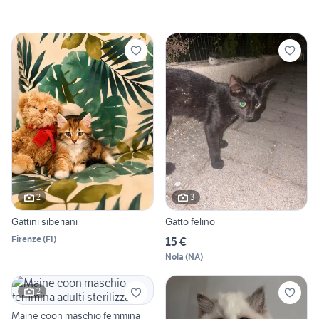
2
3
Gattini siberiani
Gatto felino
Firenze
(
FI
)
15 €
Nola
(
NA
)
2
Maine coon maschio femmina