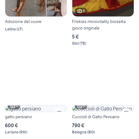
6
Adozione del cuore
Friskies miciovitality borsetta
gioco originale
Latina
(
LT
)
5 €
Silvi
(
TE
)
3
3
gatto persiano
Cuccioli di Gatto Persiano
600 €
790 €
Lariano
(
RM
)
Bologna
(
BO
)