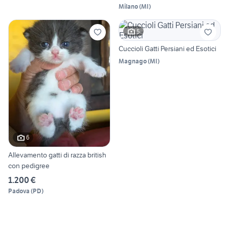
Milano
(
MI
)
5
Cuccioli Gatti Persiani ed Esotici
Magnago
(
MI
)
6
Allevamento gatti di razza british
con pedigree
1.200 €
Padova
(
PD
)