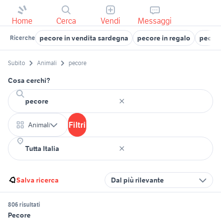
Home
Cerca
Vendi
Messaggi
pecore in vendita sardegna
pecore in regalo
pecore
Ricerche
Subito
Animali
pecore
Cosa cerchi?
Filtri
Animali
Salva ricerca
Dal più rilevante
806 risultati
Pecore