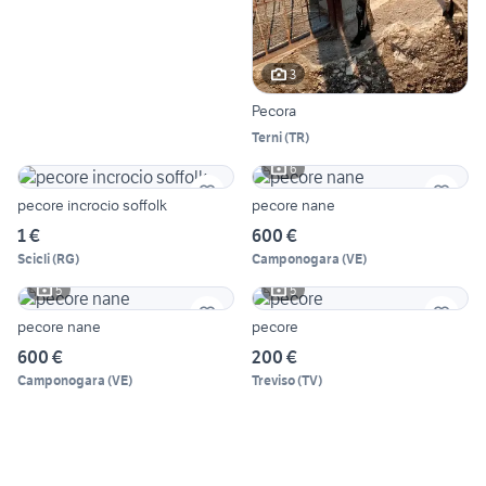
3
Pecora
Terni
(
TR
)
6
pecore incrocio soffolk
pecore nane
1 €
600 €
Scicli
(
RG
)
Camponogara
(
VE
)
5
5
pecore nane
pecore
600 €
200 €
Camponogara
(
VE
)
Treviso
(
TV
)