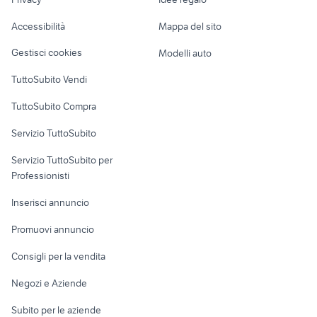
Garage e box
allevamento labrador toscana
Caravan e Camper
mangiatoia per capre
Accessibilità
Mappa del sito
prezzi
Loft, mansarde e
Veicoli commerciali
altro
Gestisci cookies
Modelli auto
Case vacanza
TuttoSubito Vendi
Uffici e Locali
TuttoSubito Compra
commerciali
Servizio TuttoSubito
elettronica
per la casa e la
sports e hobby
Servizio TuttoSubito per
persona
Informatica
Animali
Professionisti
Arredamento e
Console e
Accessori per
Casalinghi
Inserisci annuncio
Videogiochi
animali
Elettrodomestici
Promuovi annuncio
Audio/Video
Musica e Film
Giardino e Fai da te
Consigli per la vendita
Fotografia
Libri e Riviste
Abbigliamento e
Negozi e Aziende
Telefonia
Strumenti Musicali
Accessori
Subito per le aziende
Sports