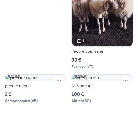
4
Pecore comisane
90 €
Farnese
(
VT
)
6
4
pecore nane
N. 3 pecore
1 €
100 €
Camponogara
(
VE
)
Albino
(
BG
)