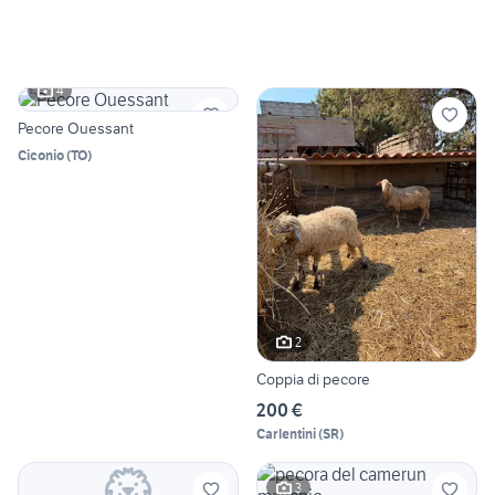
4
Pecore Ouessant
Ciconio
(
TO
)
2
Coppia di pecore
200 €
Carlentini
(
SR
)
3