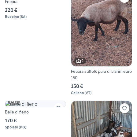
Pecora
220 €
Buccino
(
SA
)
2
Pecora suffolk pura di 5 anni euro
150
150 €
Celleno
(
VT
)
2
Balle di fieno
170 €
Spoleto
(
PG
)