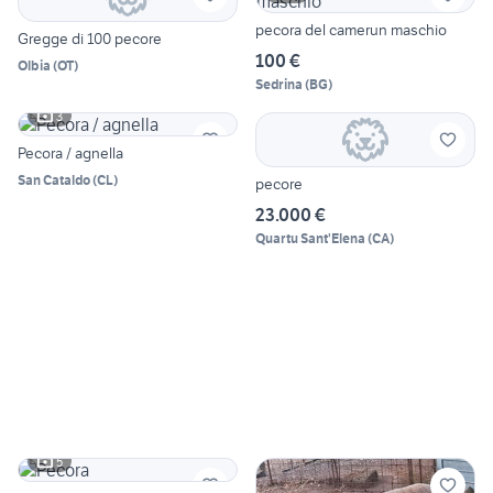
pecora del camerun maschio
Gregge di 100 pecore
100 €
Olbia
(
OT
)
Sedrina
(
BG
)
3
Pecora / agnella
San Cataldo
(
CL
)
pecore
23.000 €
Quartu Sant'Elena
(
CA
)
5