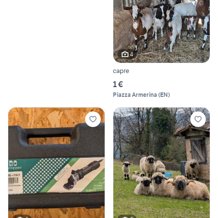
4
capre
1 €
Piazza Armerina
(
EN
)