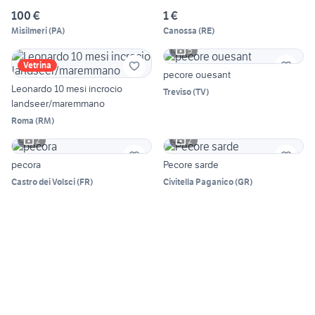
100 €
1 €
Misilmeri
(
PA
)
Canossa
(
RE
)
5
Vetrina
pecore ouesant
Leonardo 10 mesi incrocio
Treviso
(
TV
)
landseer/maremmano
Roma
(
RM
)
2
2
pecora
Pecore sarde
Castro dei Volsci
(
FR
)
Civitella Paganico
(
GR
)