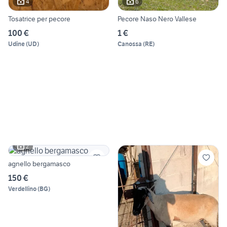
4
6
Tosatrice per pecore
Pecore Naso Nero Vallese
100 €
1 €
Udine
(
UD
)
Canossa
(
RE
)
2
agnello bergamasco
150 €
Verdellino
(
BG
)