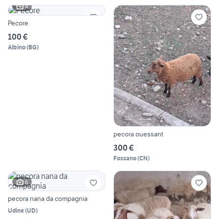
4
Pecore
100 €
Albino
(
BG
)
pecora ouessant
300 €
Fossano
(
CN
)
6
pecora nana da compagnia
Udine
(
UD
)