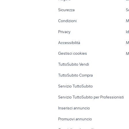
Moto e Scooter
Ville singole e
Sicurezza
S
Accessori Moto
Terreni e rustic
Condizioni
M
Nautica
Garage e box
Privacy
I
Caravan e Camper
Loft, mansarde 
Accessibilità
M
Veicoli commerciali
Case vacanza
Gestisci cookies
M
Uffici e Locali
TuttoSubito Vendi
commerciali
TuttoSubito Compra
Servizio TuttoSubito
Servizio TuttoSubito per Professionisti
Inserisci annuncio
Promuovi annuncio