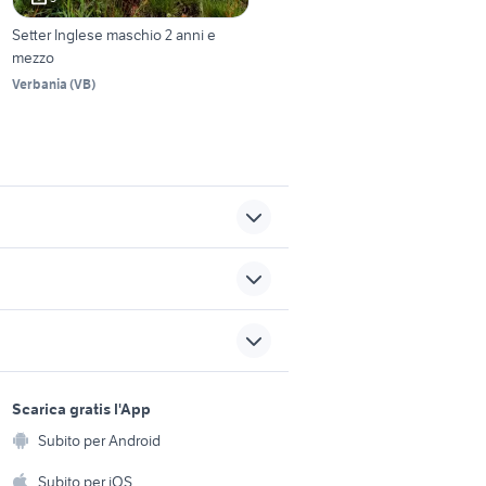
Setter Inglese maschio 2 anni e
mezzo
Verbania
(
VB
)
sp 5 animali
lare
cani in regalo bologna
akita inu cucciolo
sports e hobby
a
Scarica gratis l'App
bassotto arlecchino
Animali
allevamento
Subito per Android
ento e
Accessori per animali
hi
Subito per iOS