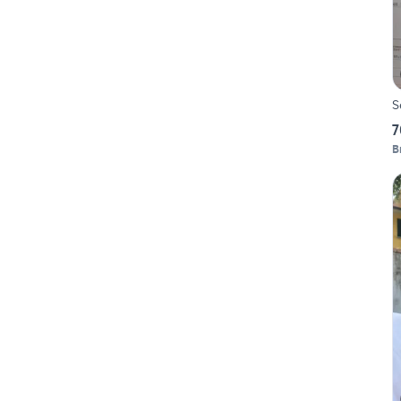
S
7
B