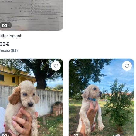
6
etter inglesi
00 €
rescia
(
BS
)
2
2