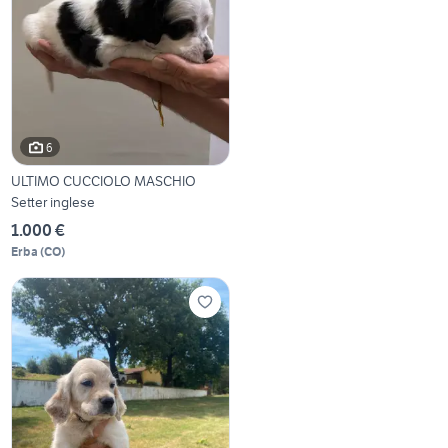
6
ULTIMO CUCCIOLO MASCHIO
Setter inglese
1.000 €
Erba
(
CO
)