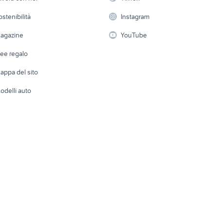
 a schiera
Candidati in cerca di
Audio/Video
Elettrod
ostenibilità
Instagram
lavoro
i
Fotografia
Giardino 
agazine
YouTube
Attrezzature di lavoro
Telefonia
Abbigli
dee regalo
Accesso
e altro
appa del sito
Tutto per
odelli auto