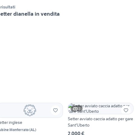
 risultati
etter dianella in vendita
2
Setter avviato caccia adatto per gare
etter inglese
Sant'Uberto
ubine Monferrato
(
AL
)
2.000 €