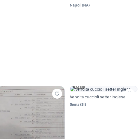
Napoli
(
NA
)
3
Vendita cuccioli setter inglese
Siena
(
SI
)