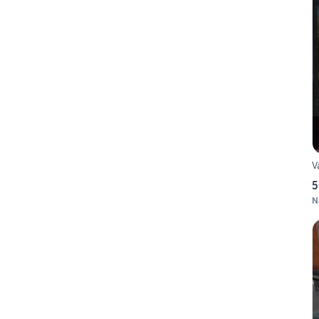
V
5
N