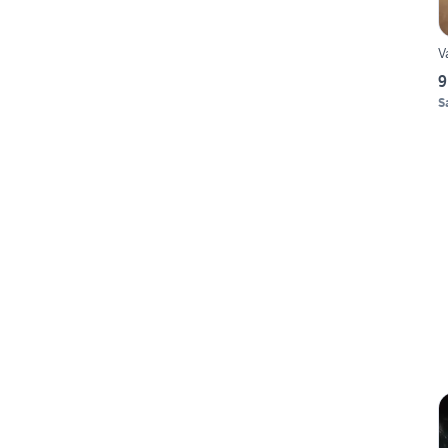
V
9
S