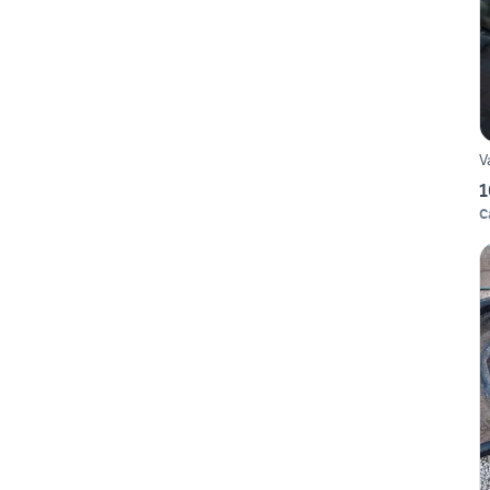
V
1
C