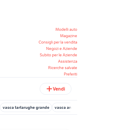
Modelli auto
Magazine
Consigli per la vendita
Negozi e Aziende
Subito per le Aziende
Assistenza
Ricerche salvate
Preferiti
Vendi
vasca tartarughe grande
vasca animali Campania
vasca acqua