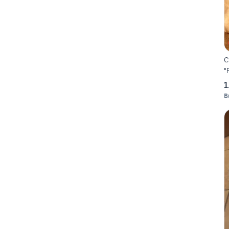
C
"
1
B