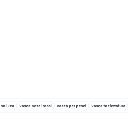
gno ikea
vasca pesci rossi
vasca per pesci
vasca toelettatura