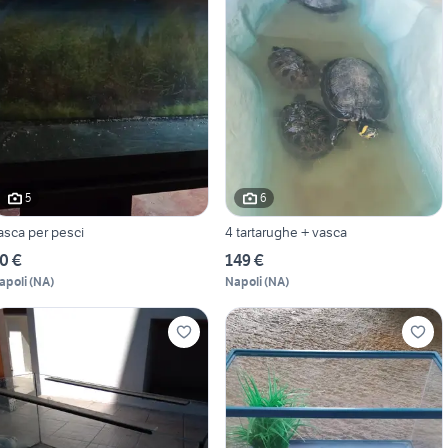
5
6
asca per pesci
4 tartarughe + vasca
0 €
149 €
apoli
(
NA
)
Napoli
(
NA
)