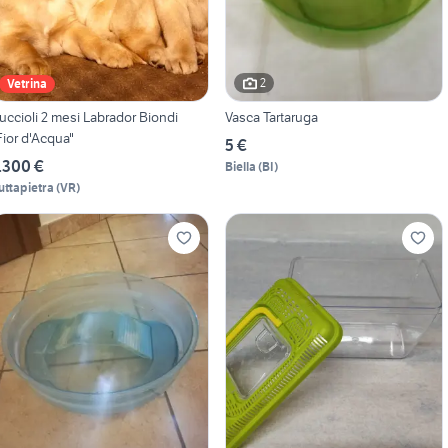
2
Vetrina
uccioli 2 mesi Labrador Biondi
Vasca Tartaruga
Fior d'Acqua"
5 €
.300 €
Biella
(
BI
)
uttapietra
(
VR
)