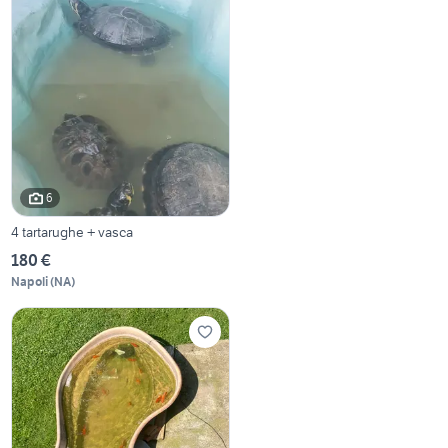
6
4 tartarughe + vasca
180 €
Napoli
(
NA
)