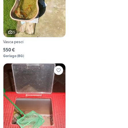
5
Vasca pesci
550 €
Gorlago
(
BG
)