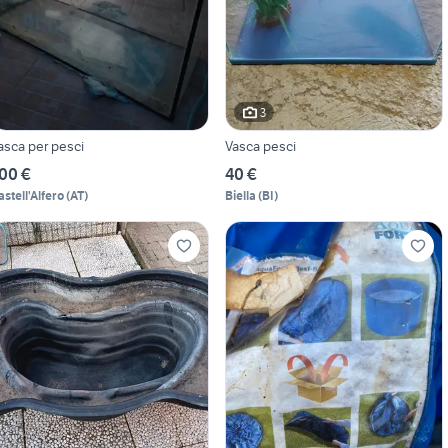
3
asca per pesci
Vasca pesci
00 €
40 €
astell'Alfero
(
AT
)
Biella
(
BI
)