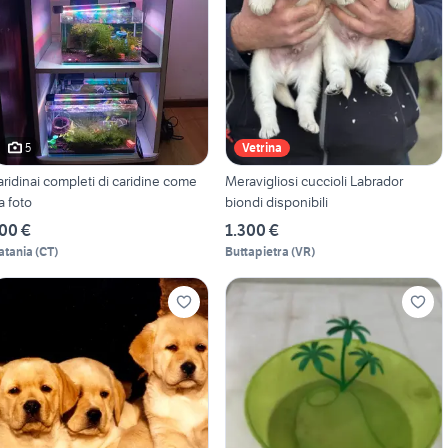
5
Vetrina
aridinai completi di caridine come
Meravigliosi cuccioli Labrador
a foto
biondi disponibili
00 €
1.300 €
atania
(
CT
)
Buttapietra
(
VR
)