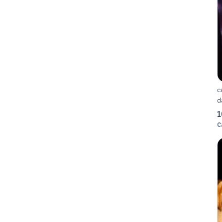
c
d
1
C