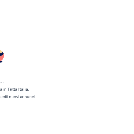
..
ta
in
Tutta Italia
.
eriti nuovi annunci.