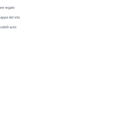
Telefonia
Abbigli
dee regalo
Accesso
e altro
appa del sito
Tutto per
odelli auto