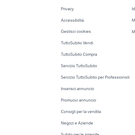
Nautica
Garage e box
Privacy
I
Caravan e Camper
Loft, mansarde 
Accessibilità
M
Veicoli commerciali
Case vacanza
Gestisci cookies
M
Uffici e Locali
TuttoSubito Vendi
commerciali
TuttoSubito Compra
Servizio TuttoSubito
Servizio TuttoSubito per Professionisti
Inserisci annuncio
Promuovi annuncio
Consigli per la vendita
Negozi e Aziende
Subito per le aziende