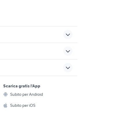
allevamento labrador
toscana prezzi
nto
canile trieste
sports e hobby
imali
a
Scarica gratis l'App
pulcini di oche in vendita
Animali
Subito per Android
ento e
Accessori per animali
ania
pirenei
hi
Subito per iOS
Musica e Film
omestici
Libri e Riviste
e Fai da te