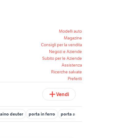
Modelli auto
Magazine
Consigli per la vendita
Negozi e Aziende
Subito per le Aziende
Assistenza
Ricerche salvate
Preferiti
Vendi
aino deuter
porta in ferro
porta arredamento Cuneo provincia