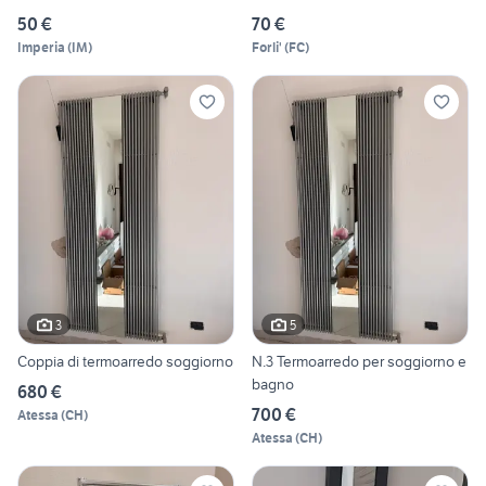
50 €
70 €
Imperia
(
IM
)
Forli'
(
FC
)
3
5
Coppia di termoarredo soggiorno
N.3 Termoarredo per soggiorno e
bagno
680 €
700 €
Atessa
(
CH
)
Atessa
(
CH
)