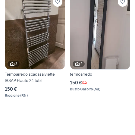
3
2
Termoarredo scadasalviette
termoarredo
IRSAP Flauto 24 tubi
150 €
150 €
Busto Garolfo
(
MI
)
Riccione
(
RN
)