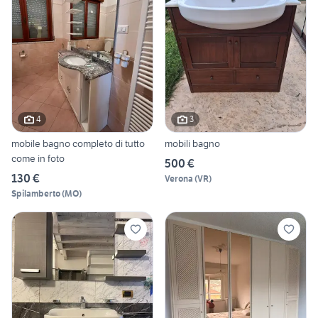
4
3
mobile bagno completo di tutto
mobili bagno
come in foto
500 €
130 €
Verona
(
VR
)
Spilamberto
(
MO
)