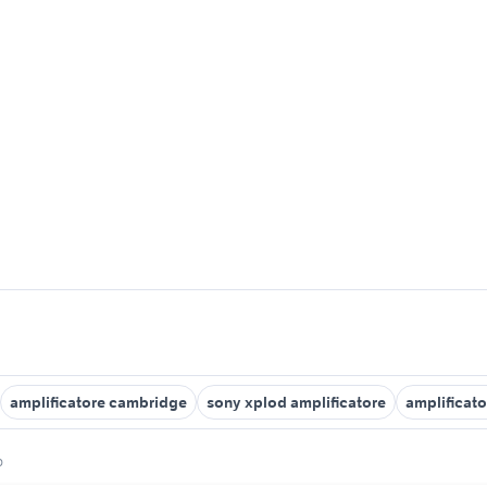
amplificatore cambridge
sony xplod amplificatore
amplificat
o