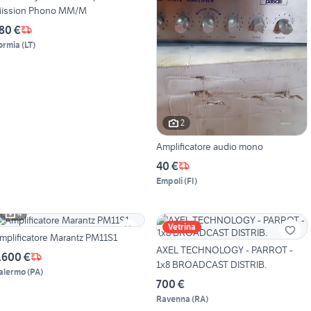
ission Phono MM/M
80 €
ormia
(
LT
)
2
Amplificatore audio mono
40 €
Empoli
(
FI
)
4
Vetrina
mplificatore Marantz PM11S1
AXEL TECHNOLOGY - PARROT -
.600 €
1x8 BROADCAST DISTRIB.
alermo
(
PA
)
700 €
Ravenna
(
RA
)