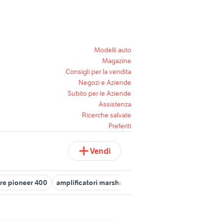
Modelli auto
Magazine
Consigli per la vendita
Negozi e Aziende
Subito per le Aziende
Assistenza
Ricerche salvate
Preferiti
Vendi
ore pioneer 400
amplificatori marshall
amplificatore mcintosh m