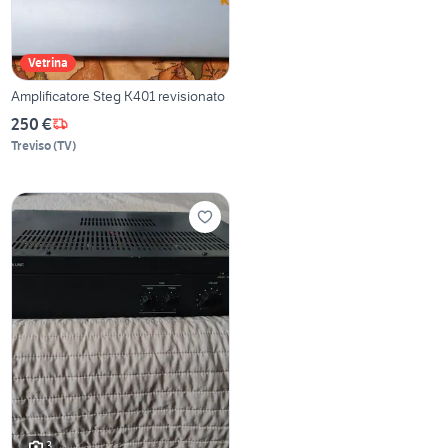
Vetrina
Amplificatore Steg K401 revisionato
250 €
Treviso
(
TV
)
3