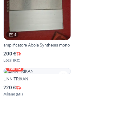
4
amplificatore Abola Synthesis mono
200 €
Locri
(
RC
)
Vetrina
LINN TRIKAN
220 €
Milano
(
MI
)