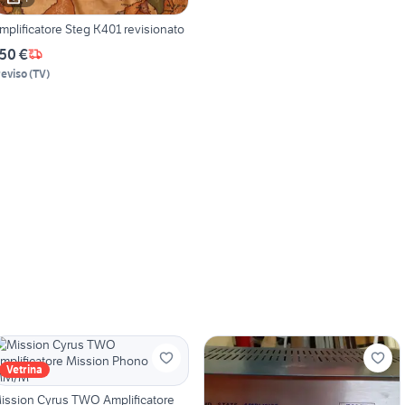
mplificatore Steg K401 revisionato
50 €
reviso
(
TV
)
Vetrina
ission Cyrus TWO Amplificatore