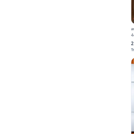
a
4
2
T