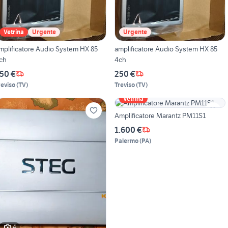
Vetrina
Urgente
Urgente
mplificatore Audio System HX 85
amplificatore Audio System HX 85
ch
4ch
50 €
250 €
reviso
(
TV
)
Treviso
(
TV
)
Vetrina
Amplificatore Marantz PM11S1
1.600 €
Palermo
(
PA
)
4