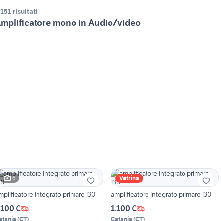
.151 risultati
mplificatore mono in Audio/video
6
Vetrina
mplificatore integrato primare i30
amplificatore integrato primare i30
.100 €
1.100 €
atania
(
CT
)
Catania
(
CT
)