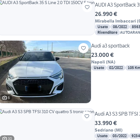
AUDI A3 SportBack 35
26.990 €
Mirabella Imbaccari
(
Usato
08/2022
856
Rivenditore
AUTOARAN
Audi a3 sportback
23.000 €
Napoli
(
NA
)
Usato
02/2022
105 K
6
Audi A3 S3 SPB TFSI 3
33.990 €
Sedriano
(
MI
)
Usato
03/2022
9234
30