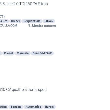
 S Line 2.0 TDI 150CV S tron
CT
)
34 Km
Diesel
Sequenziale
Euro 6
Mostra numero
ZULLA.COM
m
Diesel
Manuale
Euro 6d-TEMP
10 CV quattro S tronic sport
0 Km
Benzina
Automatico
Euro 6