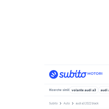
volante audi a3
audi 
Ricerche
simili
Subito
Auto
audi a3 2022 black