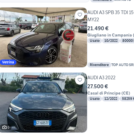
AUDI A3 SPB 35 TDI 1
MY22
21.490 €
Giugliano in Campania
Usato
10/2022
80000
Vetrina
Rivenditore
TOP AUTO SR
AUDI A3 2022
27.500 €
Casal di Principe
(
CE
)
Usato
12/2022
58259
6