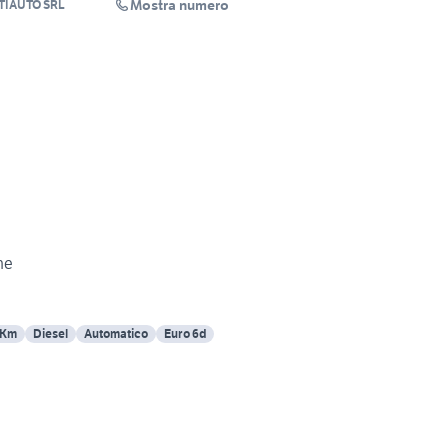
Mostra numero
IAUTO SRL
ne
 Km
Diesel
Automatico
Euro 6d