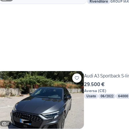
Rivenditore
GROUP MAT
Audi A3 Sportback S-li
29.500 €
Aversa
(
CE
)
Usato
06/2022
64000
6