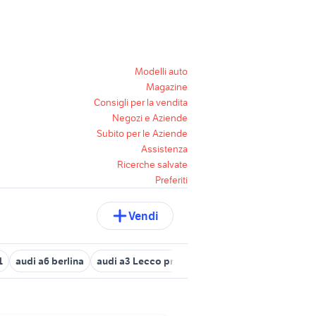
Modelli auto
Magazine
Consigli per la vendita
Negozi e Aziende
Subito per le Aziende
Assistenza
Ricerche salvate
Preferiti
Vendi
1
audi a6 berlina
audi a3 Lecco provincia
jeep renegade total