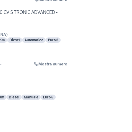
50 CV S TRONIC ADVANCED -
(
NA
)
 Km
Diesel
Automatico
Euro 6
Mostra numero
L
 Km
Diesel
Manuale
Euro 6