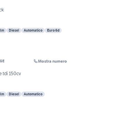
ck
 Km
Diesel
Automatico
Euro 6d
Mostra numero
GE
e tdi 150cv
 Km
Diesel
Automatico