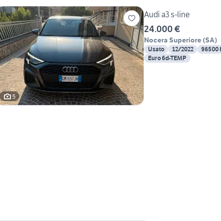
Audi a3 s-line
24.000 €
Nocera Superiore
(
SA
)
Usato
12/2022
96500
Euro 6d-TEMP
5