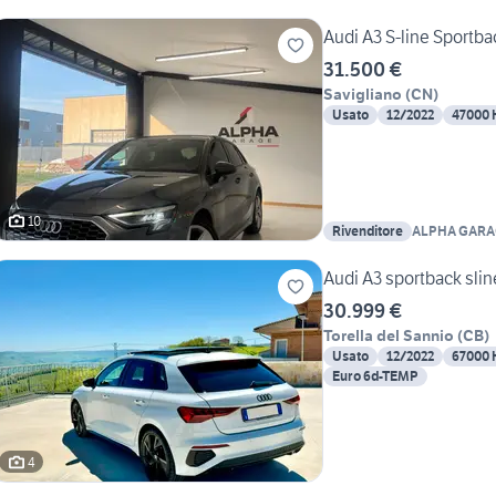
Audi A3 S-line Sportba
31.500 €
Savigliano
(
CN
)
Usato
12/2022
47000
10
Rivenditore
ALPHA GARA
Audi A3 sportback slin
30.999 €
Torella del Sannio
(
CB
)
Usato
12/2022
67000
Euro 6d-TEMP
4