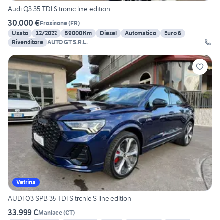
Audi Q3 35 TDI S tronic line edition
30.000 €
Frosinone
(
FR
)
Usato
12/2022
59000 Km
Diesel
Automatico
Euro 6
Rivenditore
AUTO GT S.R.L.
Vetrina
AUDI Q3 SPB 35 TDI S tronic S line edition
33.999 €
Maniace
(
CT
)