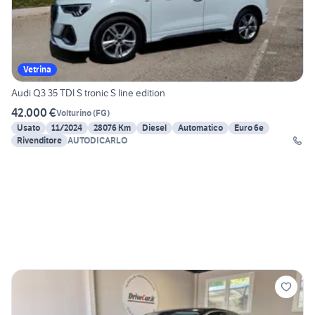
Vetrina
Audi Q3 35 TDI S tronic S line edition
42.000 €
Volturino
(
FG
)
Usato
11/2024
28076 Km
Diesel
Automatico
Euro 6e
Rivenditore
AUTODICARLO