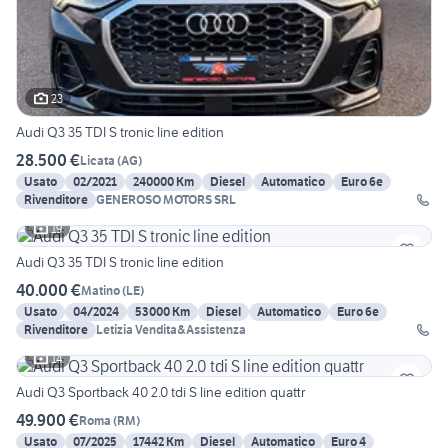
23
Audi Q3 35 TDI S tronic line edition
28.500 €
Licata
(
AG
)
Usato
02/2021
240000 Km
Diesel
Automatico
Euro 6e
Rivenditore
GENEROSO MOTORS SRL
19
Audi Q3 35 TDI S tronic line edition
40.000 €
Matino
(
LE
)
Usato
04/2024
53000 Km
Diesel
Automatico
Euro 6e
Rivenditore
Letizia Vendita&Assistenza
14
Audi Q3 Sportback 40 2.0 tdi S line edition quattr
49.900 €
Roma
(
RM
)
Usato
07/2025
17442 Km
Diesel
Automatico
Euro 4