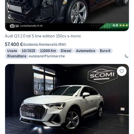
14
Audi Q3 2.0 tdi S line edition 150cv s-tronic
57.400 €
Guidonia Montecelio
(
RM
)
Usato
10/2025
12000 Km
Diesel
Automatico
Euro 6
Rivenditore
Autoland Plurimarche