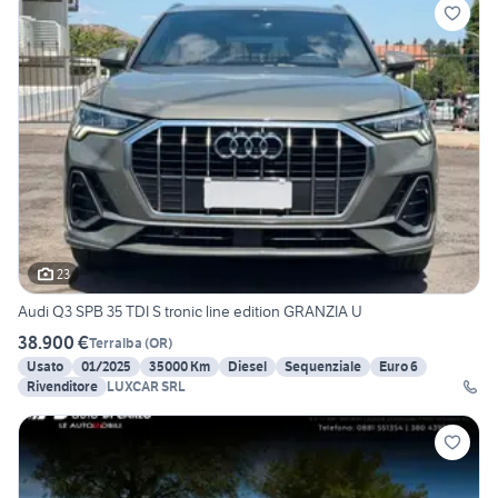
23
Audi Q3 SPB 35 TDI S tronic line edition GRANZIA U
38.900 €
Terralba
(
OR
)
Usato
01/2025
35000 Km
Diesel
Sequenziale
Euro 6
Rivenditore
LUXCAR SRL