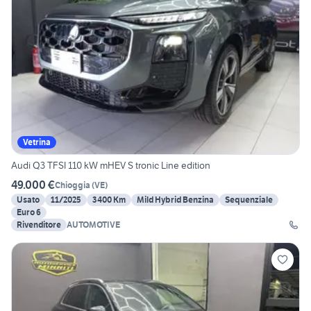
Vetrina
Audi Q3 TFSI 110 kW mHEV S tronic Line edition
49.000 €
Chioggia
(
VE
)
Usato
11/2025
3400 Km
Mild Hybrid Benzina
Sequenziale
Euro 6
Rivenditore
AUTOMOTIVE