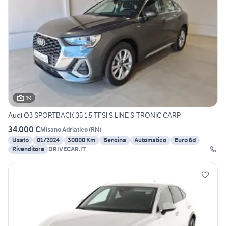
19
Audi Q3 SPORTBACK 35 1.5 TFSI S LINE S-TRONIC CARP
34.000 €
Misano Adriatico
(
RN
)
Usato
01/2024
30000 Km
Benzina
Automatico
Euro 6d
Rivenditore
DRIVECAR.IT