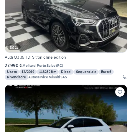
18
Audi Q3 35 TDI S tronic line edition
27.990 €
Melito di Porto Salvo
(
RC
)
Usato
12/2019
118232 Km
Diesel
Sequenziale
Euro 6
Rivenditore
Autoservice Minniti SAS