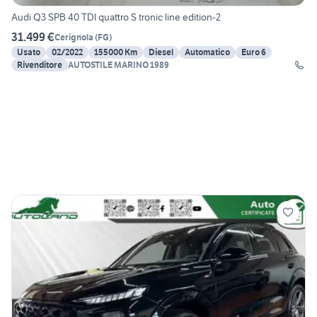
Audi Q3 SPB 40 TDI quattro S tronic line edition-2
31.499 €
Cerignola
(
FG
)
Usato
02/2022
155000 Km
Diesel
Automatico
Euro 6
Rivenditore
AUTOSTILE MARINO 1989