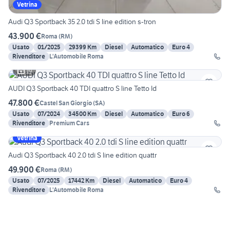
Vetrina
Audi Q3 Sportback 35 2.0 tdi S line edition s-tron
43.900 €
Roma
(
RM
)
Usato
01/2025
29399 Km
Diesel
Automatico
Euro 4
Rivenditore
L'Automobile Roma
19
AUDI Q3 Sportback 40 TDI quattro S line Tetto Id
47.800 €
Castel San Giorgio
(
SA
)
Usato
07/2024
34500 Km
Diesel
Automatico
Euro 6
Rivenditore
Premium Cars
Vetrina
Audi Q3 Sportback 40 2.0 tdi S line edition quattr
49.900 €
Roma
(
RM
)
Usato
07/2025
17442 Km
Diesel
Automatico
Euro 4
Rivenditore
L'Automobile Roma