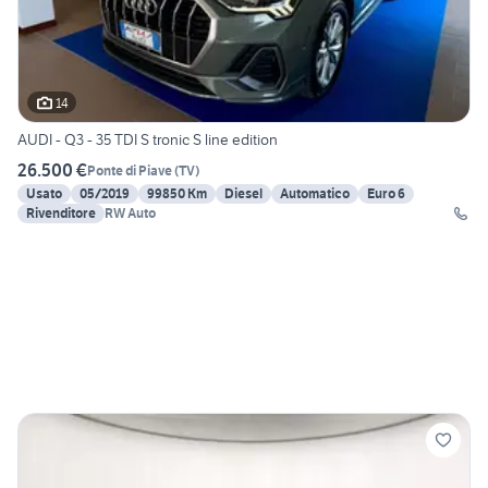
14
AUDI - Q3 - 35 TDI S tronic S line edition
26.500 €
Ponte di Piave
(
TV
)
Usato
05/2019
99850 Km
Diesel
Automatico
Euro 6
Rivenditore
RW Auto