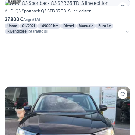
12
AUDI Q3 Sportback Q3 SPB 35 TDI S line edition
27.800 €
Angri
(
SA
)
Usato
01/2021
149000 Km
Diesel
Manuale
Euro 6e
Rivenditore
Starauto srl