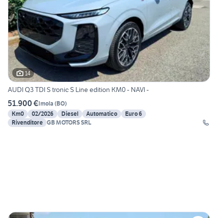
14
AUDI Q3 TDI S tronic S Line edition KM0 - NAVI -
51.900 €
Imola
(
BO
)
Km0
02/2026
Diesel
Automatico
Euro 6
Rivenditore
GB MOTORS SRL