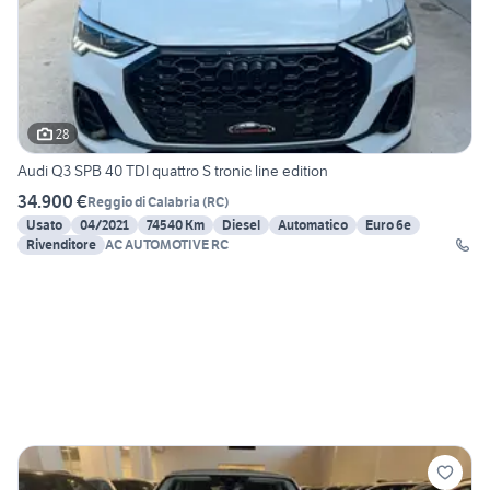
28
Audi Q3 SPB 40 TDI quattro S tronic line edition
34.900 €
Reggio di Calabria
(
RC
)
Usato
04/2021
74540 Km
Diesel
Automatico
Euro 6e
Rivenditore
AC AUTOMOTIVE RC