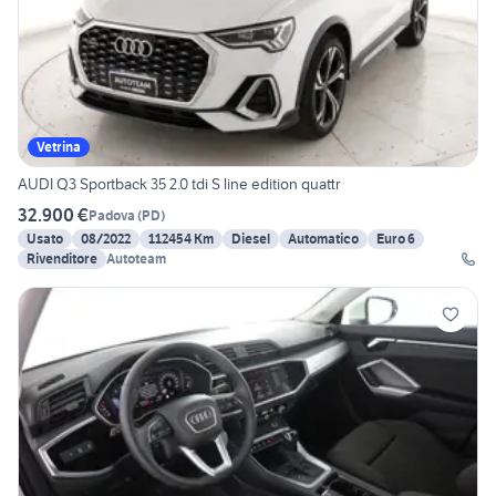
Vetrina
AUDI Q3 Sportback 35 2.0 tdi S line edition quattr
32.900 €
Padova
(
PD
)
Usato
08/2022
112454 Km
Diesel
Automatico
Euro 6
Rivenditore
Autoteam