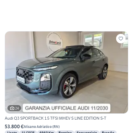
24
Audi Q3 SPORTBACK 1.5 TFSI MHEV S LINE EDITION S-T
53.800 €
Misano Adriatico
(
RN
)
Usato
11/2025
6960 Km
Benzina
Sequenziale
Euro 6e