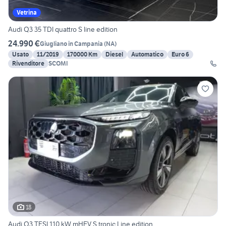
Vetrina
Audi Q3 35 TDI quattro S line edition
24.990 €
Giugliano in Campania
(
NA
)
Usato
11/2019
170000 Km
Diesel
Automatico
Euro 6
Rivenditore
SCOMI
18
Audi Q3 TFSI 110 kW mHEV S tronic Line edition