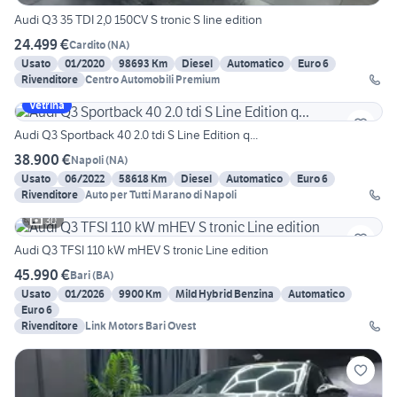
Audi Q3 35 TDI 2,0 150CV S tronic S line edition
24.499 €
Cardito
(
NA
)
Usato
01/2020
98693 Km
Diesel
Automatico
Euro 6
Rivenditore
Centro Automobili Premium
Vetrina
Audi Q3 Sportback 40 2.0 tdi S Line Edition q...
38.900 €
Napoli
(
NA
)
Usato
06/2022
58618 Km
Diesel
Automatico
Euro 6
Rivenditore
Auto per Tutti Marano di Napoli
30
Audi Q3 TFSI 110 kW mHEV S tronic Line edition
45.990 €
Bari
(
BA
)
Usato
01/2026
9900 Km
Mild Hybrid Benzina
Automatico
Euro 6
Rivenditore
Link Motors Bari Ovest