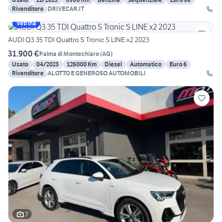
Rivenditore
DRIVECAR.IT
Vetrina
AUDI Q3 35 TDI Quattro S Tronic S LINE x2 2023
31.900 €
Palma di Montechiaro
(
AG
)
Usato
04/2023
126000 Km
Diesel
Automatico
Euro 6
Rivenditore
ALOTTO E GENEROSO AUTOMOBILI
7