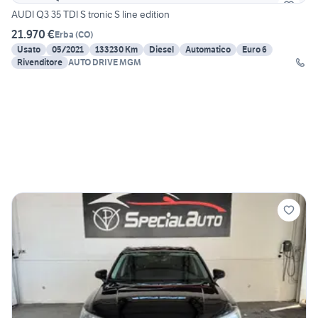
AUDI Q3 35 TDI S tronic S line edition
21.970 €
Erba
(
CO
)
Usato
05/2021
133230 Km
Diesel
Automatico
Euro 6
Rivenditore
AUTO DRIVE MGM