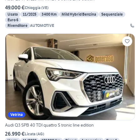
49.000 €
Chioggia
(
VE
)
Usato
11/2025
3400 Km
Mild Hybrid Benzina
Sequenziale
Euro 6
Rivenditore
AUTOMOTIVE
Vetrina
Audi Q3 SPB 40 TDI quattro S tronic line edition
26.990 €
Licata
(
AG
)