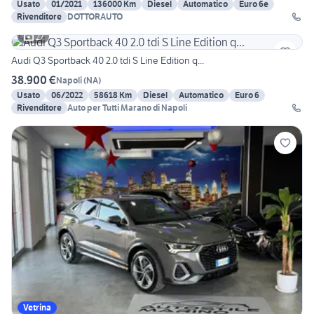
Usato
01/2021
136000 Km
Diesel
Automatico
Euro 6e
Rivenditore
DOTTORAUTO
27
Audi Q3 Sportback 40 2.0 tdi S Line Edition q...
38.900 €
Napoli
(
NA
)
Usato
06/2022
58618 Km
Diesel
Automatico
Euro 6
Rivenditore
Auto per Tutti Marano di Napoli
Vetrina