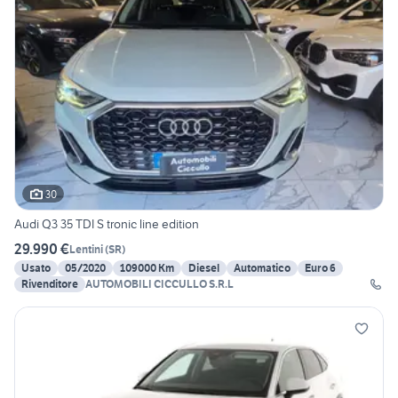
30
Audi Q3 35 TDI S tronic line edition
29.990 €
Lentini
(
SR
)
Usato
05/2020
109000 Km
Diesel
Automatico
Euro 6
Rivenditore
AUTOMOBILI CICCULLO S.R.L