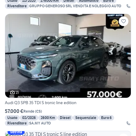
Usato
11/2020
176000 Km
Diesel
Automatico
Euro 6
Rivenditore
GRUPPO GENEROSO SRL VENDITA E NOLEGGIO AUTO
15
Audi Q3 SPB 35 TDI S tronic line edition
57.000 €
Rende
(
CS
)
Usato
02/2026
2600 Km
Diesel
Sequenziale
Euro 6
Rivenditore
SA.MY AUTO
Vetrina