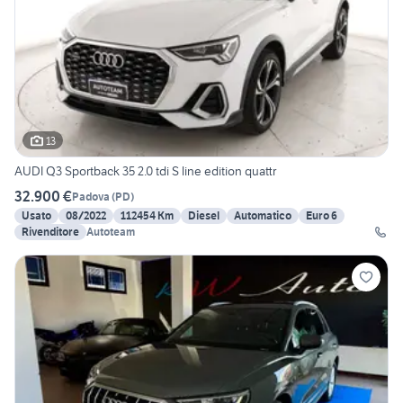
13
AUDI Q3 Sportback 35 2.0 tdi S line edition quattr
32.900 €
Padova
(
PD
)
Usato
08/2022
112454 Km
Diesel
Automatico
Euro 6
Rivenditore
Autoteam