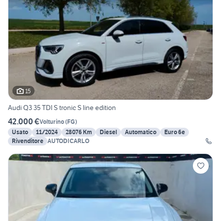
15
Audi Q3 35 TDI S tronic S line edition
42.000 €
Volturino
(
FG
)
Usato
11/2024
28076 Km
Diesel
Automatico
Euro 6e
Rivenditore
AUTODICARLO