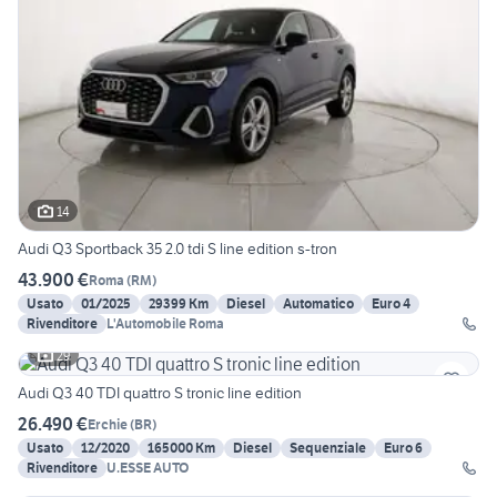
14
Audi Q3 Sportback 35 2.0 tdi S line edition s-tron
43.900 €
Roma
(
RM
)
Usato
01/2025
29399 Km
Diesel
Automatico
Euro 4
Rivenditore
L'Automobile Roma
29
Audi Q3 40 TDI quattro S tronic line edition
26.490 €
Erchie
(
BR
)
Usato
12/2020
165000 Km
Diesel
Sequenziale
Euro 6
Rivenditore
U.ESSE AUTO