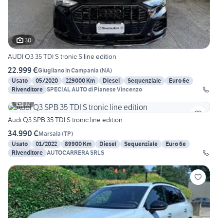
30
AUDI Q3 35 TDI S tronic S line edition
22.999 €
Giugliano in Campania
(
NA
)
Usato
05/2020
229000 Km
Diesel
Sequenziale
Euro 6e
Rivenditore
SPECIAL AUTO di Pianese Vincenzo
12
Audi Q3 SPB 35 TDI S tronic line edition
34.990 €
Marsala
(
TP
)
Usato
01/2022
89900 Km
Diesel
Sequenziale
Euro 6e
Rivenditore
AUTOCARRERA SRLS