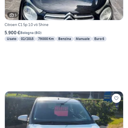
5
Citroen C1 5p 1.0 vti Shine
5.900 €
Bologna
(
BO
)
Usato
02/2015
79000 Km
Benzina
Manuale
Euro 6