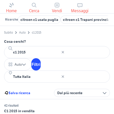
Home
Cerca
Vendi
Messaggi
citroen c1 usata puglia
citroen c1 Trapani provincia
Ricerche
Subito
Auto
c1 2015
Cosa cerchi?
Filtri
Auto
Salva ricerca
Dal più recente
42 risultati
C1 2015 in vendita