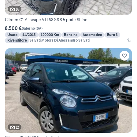
16
Citroen C1 Airscape VTi 68 S&S 5 porte Shine
8.500 €
Salerno
(
SA
)
Usato
11/2015
120000 Km
Benzina
Automatico
Euro 6
Rivenditore
Salvati Motors Di Alessandro Salvati
12