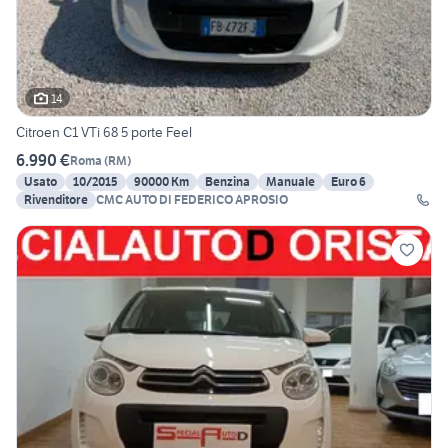
14
Citroen C1 VTi 68 5 porte Feel
6.990 €
Roma
(
RM
)
Usato
10/2015
90000 Km
Benzina
Manuale
Euro 6
Rivenditore
CMC AUTO DI FEDERICO APROSIO