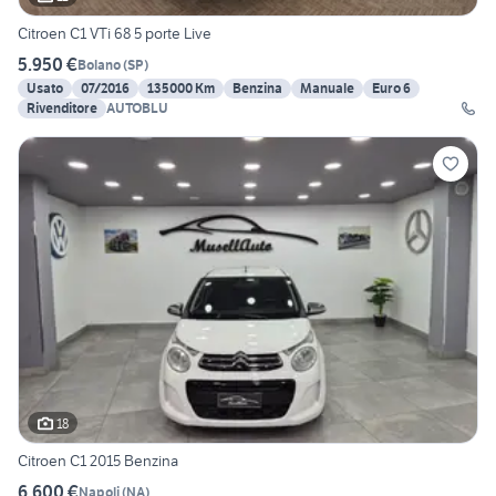
Citroen C1 VTi 68 5 porte Live
5.950 €
Bolano
(
SP
)
Usato
07/2016
135000 Km
Benzina
Manuale
Euro 6
Rivenditore
AUTOBLU
18
Citroen C1 2015 Benzina
6.600 €
Napoli
(
NA
)