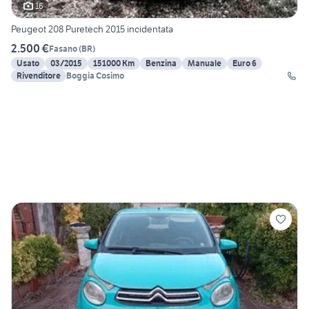
16
Peugeot 208 Puretech 2015 incidentata
2.500 €
Fasano
(
BR
)
Usato
03/2015
151000 Km
Benzina
Manuale
Euro 6
Rivenditore
Boggia Cosimo