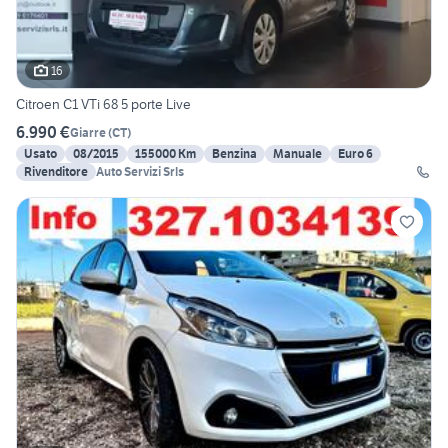
16
Citroen C1 VTi 68 5 porte Live
6.990 €
Giarre
(
CT
)
Usato
08/2015
155000 Km
Benzina
Manuale
Euro 6
Rivenditore
Auto Servizi Srls