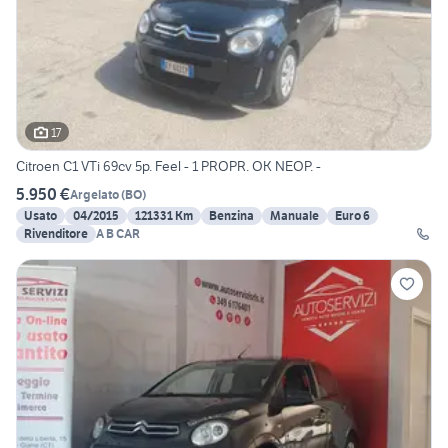
17
Citroen C1 VTi 69cv 5p. Feel - 1 PROPR. OK NEOP. -
5.950 €
Argelato
(
BO
)
Usato
04/2015
121331 Km
Benzina
Manuale
Euro 6
Rivenditore
A B CAR