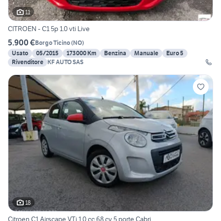
11
CITROEN - C1 5p 1.0 vti Live
5.900 €
Borgo Ticino
(
NO
)
Usato
05/2015
173000 Km
Benzina
Manuale
Euro 5
Rivenditore
KF AUTO SAS
18
Citroen C1 Airscape VTi 1.0 cc 68 cv 5 porte Cabri