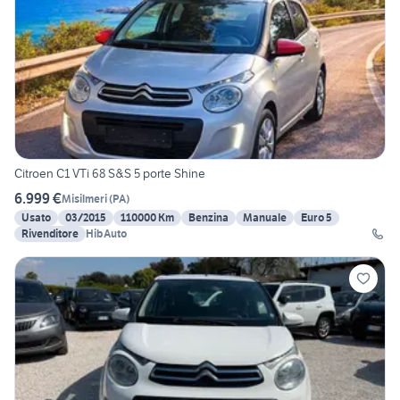
Citroen C1 VTi 68 S&S 5 porte Shine
6.999 €
Misilmeri
(
PA
)
Usato
03/2015
110000 Km
Benzina
Manuale
Euro 5
Rivenditore
HibAuto