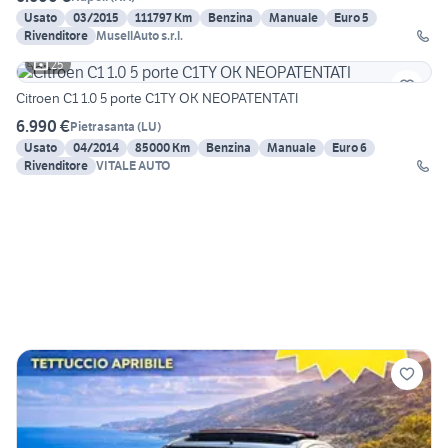
Usato
03/2015
111797 Km
Benzina
Manuale
Euro 5
Rivenditore
MusellAuto s.r.l.
25
Citroen C1 1.0 5 porte C1TY OK NEOPATENTATI
6.990 €
Pietrasanta
(
LU
)
Usato
04/2014
85000 Km
Benzina
Manuale
Euro 6
Rivenditore
VITALE AUTO