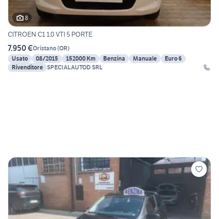
8
CITROEN C1 1.0 VTI 5 PORTE
7.950 €
Oristano
(
OR
)
Usato
08/2015
152000 Km
Benzina
Manuale
Euro 6
Rivenditore
SPECIALAUTOD SRL