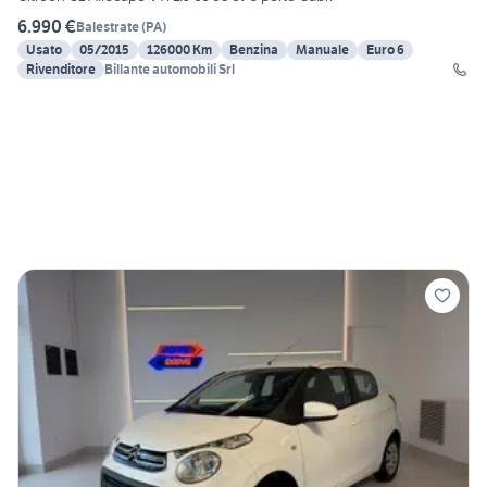
6.990 €
Balestrate
(
PA
)
Usato
05/2015
126000 Km
Benzina
Manuale
Euro 6
Rivenditore
Billante automobili Srl