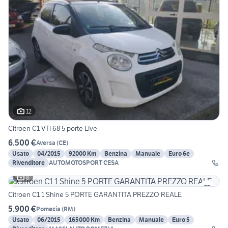
12
Citroen C1 VTi 68 5 porte Live
6.500 €
Aversa
(
CE
)
Usato
04/2015
92000 Km
Benzina
Manuale
Euro 6e
Rivenditore
AUTOMOTOSPORT CESA
8
Citroen C1 1 Shine 5 PORTE GARANTITA PREZZO REALE
5.900 €
Pomezia
(
RM
)
Usato
06/2015
165000 Km
Benzina
Manuale
Euro 5