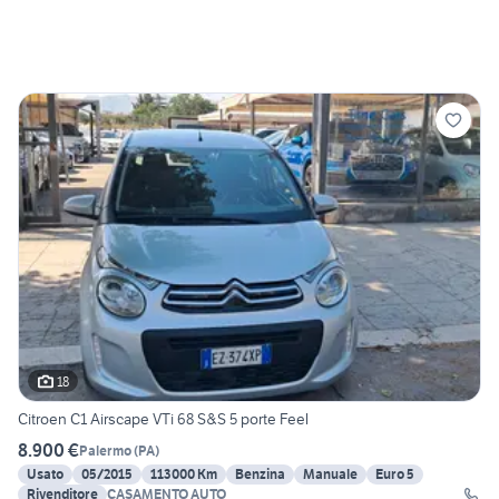
18
Citroen C1 Airscape VTi 68 S&S 5 porte Feel
8.900 €
Palermo
(
PA
)
Usato
05/2015
113000 Km
Benzina
Manuale
Euro 5
Rivenditore
CASAMENTO AUTO