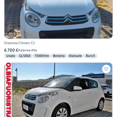
6
Graziosa Citroen C1
6.700 €
Palermo
(
PA
)
Usato
11/2015
73000 Km
Benzina
Manuale
Euro 5