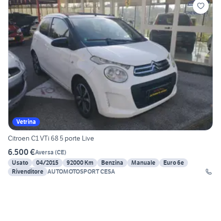
Vetrina
Citroen C1 VTi 68 5 porte Live
6.500 €
Aversa
(
CE
)
Usato
04/2015
92000 Km
Benzina
Manuale
Euro 6e
Rivenditore
AUTOMOTOSPORT CESA