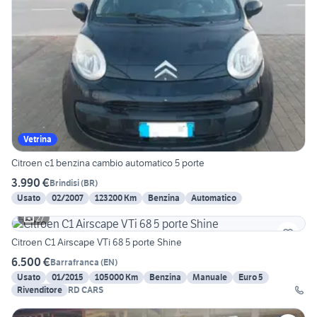
Vetrina
Citroen c1 benzina cambio automatico 5 porte
3.990 €
Brindisi
(
BR
)
Usato
02/2007
123200 Km
Benzina
Automatico
27
Citroen C1 Airscape VTi 68 5 porte Shine
6.500 €
Barrafranca
(
EN
)
Usato
01/2015
105000 Km
Benzina
Manuale
Euro 5
Rivenditore
RD CARS