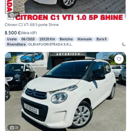
17
Citroen C1 VTi 68 5 porte Shine
8.500 €
Olbia
(
OT
)
Usato
06/2015
15520 Km
Benzina
Manuale
Euro 5
Rivenditore
OLBIAFUORISTRADA S.R.L.
15