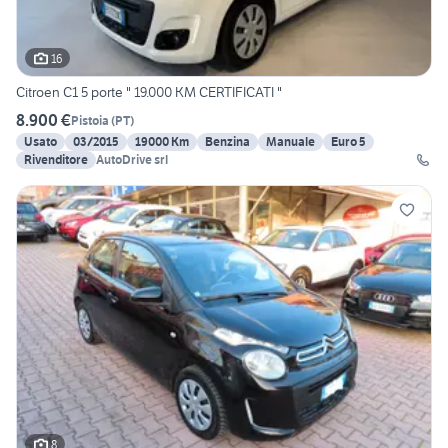
16
Citroen C1 5 porte " 19.000 KM CERTIFICATI "
8.900 €
Pistoia
(
PT
)
Usato
03/2015
19000 Km
Benzina
Manuale
Euro 5
Rivenditore
AutoDrive srl
8