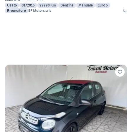
Usato
01/2015
99998 Km
Benzina
Manuale
Euro 5
Rivenditore
EF Motors srls