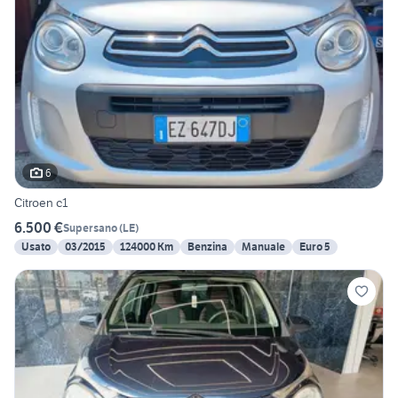
6
Citroen c1
6.500 €
Supersano
(
LE
)
Usato
03/2015
124000 Km
Benzina
Manuale
Euro 5