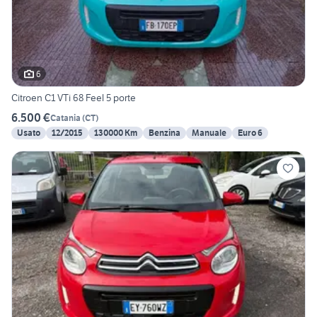
6
Citroen C1 VTi 68 Feel 5 porte
6.500 €
Catania
(
CT
)
Usato
12/2015
130000 Km
Benzina
Manuale
Euro 6