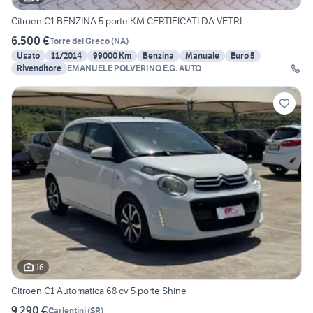
Citroen C1 BENZINA 5 porte KM CERTIFICATI DA VETRI
6.500 €
Torre del Greco
(
NA
)
Usato
11/2014
99000 Km
Benzina
Manuale
Euro 5
Rivenditore
EMANUELE POLVERINO E.G. AUTO
16
Citroen C1 Automatica 68 cv 5 porte Shine
9.290 €
Carlentini
(
SR
)