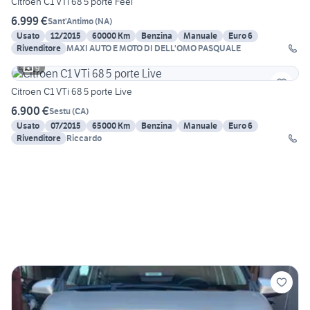
Citroen C1 VTi 68 5 porte Feel
6.999 €
Sant'Antimo
(
NA
)
Usato
12/2015
60000 Km
Benzina
Manuale
Euro 6
Rivenditore
MAXI AUTO E MOTO DI DELL'OMO PASQUALE
9
Citroen C1 VTi 68 5 porte Live
6.900 €
Sestu
(
CA
)
Usato
07/2015
65000 Km
Benzina
Manuale
Euro 6
Rivenditore
Riccardo