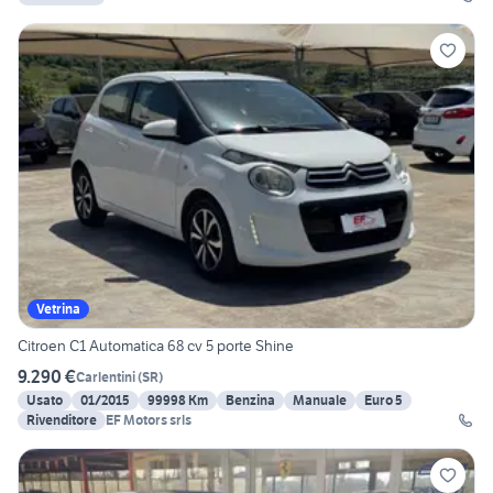
Vetrina
Citroen C1 Automatica 68 cv 5 porte Shine
9.290 €
Carlentini
(
SR
)
Usato
01/2015
99998 Km
Benzina
Manuale
Euro 5
Rivenditore
EF Motors srls