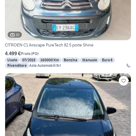
30
CITROEN C1 Airscape PureTech 82 5 porte Shine
4.499 €
Prato
(
PO
)
Usato
07/2015
160000 Km
Benzina
Manuale
Euro 6
Rivenditore
Aste Automobili Srl