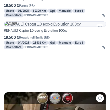
19.500 €
Parma
(
PR
)
Usato
01/2025
32329 Km
Gpl
Manuale
Euro 6
Rivenditore
FERRARI MOTORS
14
RENAULT Captur 1.0 eco-g Evolution 100cv
19.500 €
Reggio nell'Emilia
(
RE
)
Usato
04/2025
23431 Km
Gpl
Manuale
Euro 6
Rivenditore
FERRARI MOTORS