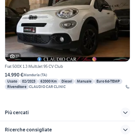
27
Fiat 500X 1.3 MultiJet 95 CV Club
14.990 €
Manduria
(
TA
)
Usato
02/2023
62000 Km
Diesel
Manuale
Euro 6d-TEMP
Rivenditore
CLAUDIO CAR CLINIC
Più cercati
Correlati
Richerche simili
Suggerimenti
Ricerche consigliate
citroen c1 Trapani
citroen c4 cactus
auto citroen c4