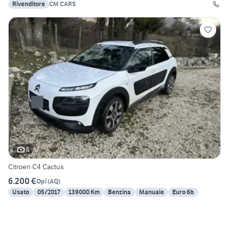
Rivenditore
CM CARS
6
Citroen C4 Cactus
6.200 €
Opi
(
AQ
)
Usato
05/2017
139000 Km
Benzina
Manuale
Euro 6b