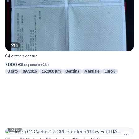
6
C4 citroen cactus
7.000 €
Borgomale
(
CN
)
Usato
09/2016
152000 Km
Benzina
Manuale
Euro 6
18