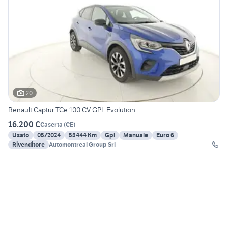
20
Renault Captur TCe 100 CV GPL Evolution
16.200 €
Caserta
(
CE
)
Usato
05/2024
55444 Km
Gpl
Manuale
Euro 6
Rivenditore
Automontreal Group Srl