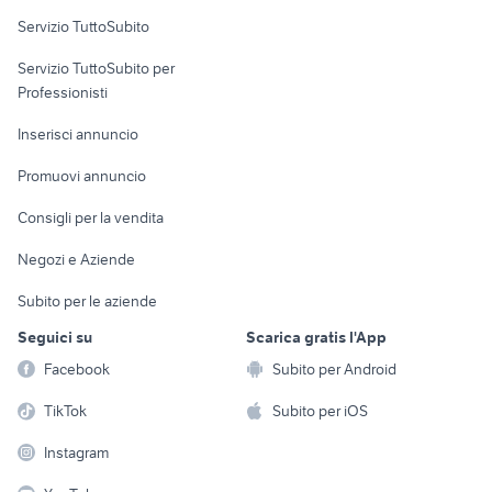
Servizio TuttoSubito
elettronica
per la casa e la
sports e hobby
Servizio TuttoSubito per
persona
Informatica
Animali
Professionisti
Arredamento e
Console e
Accessori per
Casalinghi
Inserisci annuncio
Videogiochi
animali
Elettrodomestici
Promuovi annuncio
Audio/Video
Musica e Film
Giardino e Fai da te
Consigli per la vendita
Fotografia
Libri e Riviste
Abbigliamento e
Negozi e Aziende
Telefonia
Strumenti Musicali
Accessori
Subito per le aziende
Sports
Tutto per i bambini
Seguici su
Scarica gratis l'App
Biciclette
Facebook
Subito per Android
Collezionismo
TikTok
Subito per iOS
Instagram