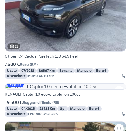
11
Citroen C4 Cactus PureTech 110 S&S Feel
7.600 €
Roma
(
RM
)
Usato
07/2018
80567 Km
Benzina
Manuale
Euro 6
Rivenditore
BUBU AUTO srls
Vetrina
RENAULT Captur 1.0 eco-g Evolution 100cv
19.500 €
Reggio nell'Emilia
(
RE
)
Usato
04/2025
23431 Km
Gpl
Manuale
Euro 6
Rivenditore
FERRARI MOTORS