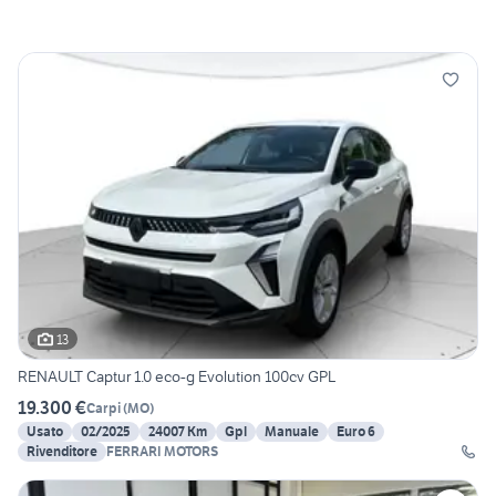
13
RENAULT Captur 1.0 eco-g Evolution 100cv GPL
19.300 €
Carpi
(
MO
)
Usato
02/2025
24007 Km
Gpl
Manuale
Euro 6
Rivenditore
FERRARI MOTORS