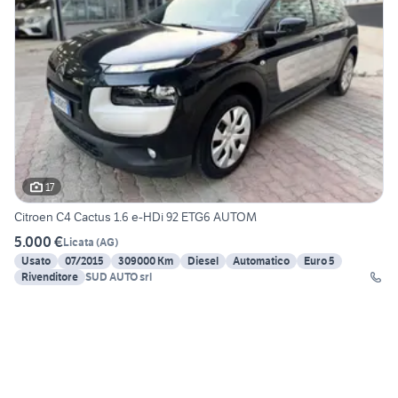
17
Citroen C4 Cactus 1.6 e-HDi 92 ETG6 AUTOM
5.000 €
Licata
(
AG
)
Usato
07/2015
309000 Km
Diesel
Automatico
Euro 5
Rivenditore
SUD AUTO srl