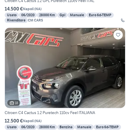
Citroen C4 Cactus 1.2 GPL Puretech 110cv Feel ITAL
14.500 €
Napoli
(
NA
)
Usato
06/2020
28000 Km
Gpl
Manuale
Euro 6d-TEMP
Rivenditore
CM CARS
18
Citroen C4 Cactus 1.2 Puretech 110cv Feel ITALIANA
12.500 €
Napoli
(
NA
)
Usato
06/2020
28000 Km
Benzina
Manuale
Euro 6d-TEMP