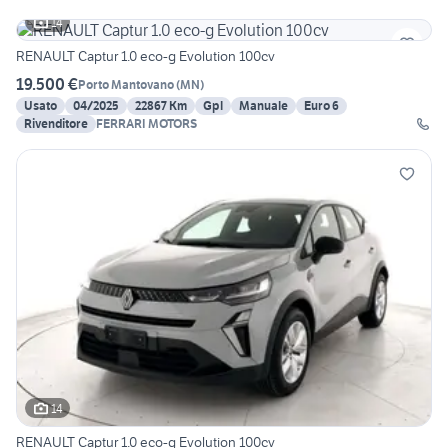
14
RENAULT Captur 1.0 eco-g Evolution 100cv
19.500 €
Porto Mantovano
(
MN
)
Usato
04/2025
22867 Km
Gpl
Manuale
Euro 6
Rivenditore
FERRARI MOTORS
14
RENAULT Captur 1.0 eco-g Evolution 100cv