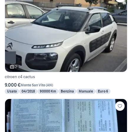
2
citroen c4 cactus
9.000 €
Monte San Vito
(
AN
)
Usato
04/2018
90000 Km
Benzina
Manuale
Euro 6