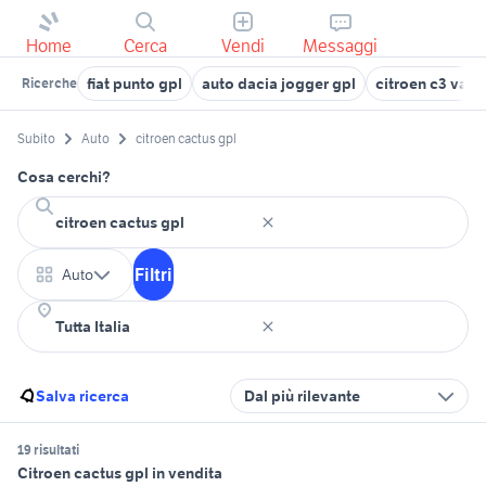
Home
Cerca
Vendi
Messaggi
fiat punto gpl
auto dacia jogger gpl
citroen c3 van
Ricerche
Subito
Auto
citroen cactus gpl
Cosa cerchi?
Filtri
Auto
Salva ricerca
Dal più rilevante
19 risultati
Citroen cactus gpl in vendita