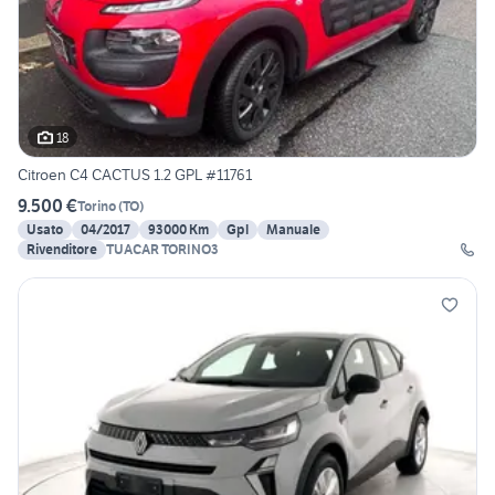
18
Citroen C4 CACTUS 1.2 GPL #11761
9.500 €
Torino
(
TO
)
Usato
04/2017
93000 Km
Gpl
Manuale
Rivenditore
TUACAR TORINO3