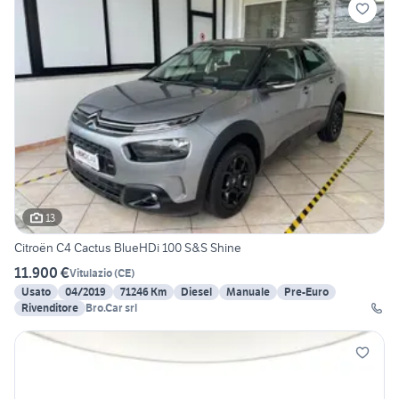
13
Citroën C4 Cactus BlueHDi 100 S&S Shine
11.900 €
Vitulazio
(
CE
)
Usato
04/2019
71246 Km
Diesel
Manuale
Pre-Euro
Rivenditore
Bro.Car srl