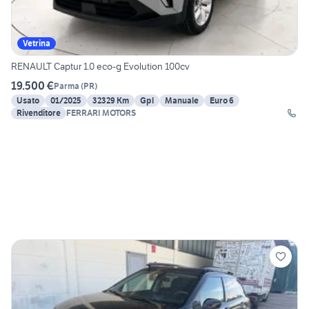
Vetrina
RENAULT Captur 1.0 eco-g Evolution 100cv
19.500 €
Parma
(
PR
)
Usato
01/2025
32329 Km
Gpl
Manuale
Euro 6
Rivenditore
FERRARI MOTORS