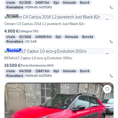
Usato
02/2025
24007 Km
Gpl
Manuale
Euro 6
Rivenditore
FERRARI MOTORS
15
Citroen C4 Cactus 2014 1.2 puretech Just Black 82c
4.900 €
Collegno
(
TO
)
Usato
02/2018
140000 Km
Gpl
Manuale
Euro 6e
Rivenditore
CD CAR
Vetrina
RENAULT Captur 1.0 eco-g Evolution 100cv
19.500 €
Porto Mantovano
(
MN
)
Usato
04/2025
22867 Km
Gpl
Manuale
Euro 6
Rivenditore
FERRARI MOTORS