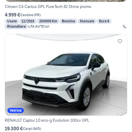
Citroen C4 Cactus GPL PureTech 82 Shine promo
4.999 €
Cassino
(
FR
)
Usato
12/2015
250000 Km
Benzina
Manuale
Euro 6
Rivenditore
LFA AUTO srl
Vetrina
RENAULT Captur 1.0 eco-g Evolution 100cv GPL
19.300 €
Carpi
(
MO
)