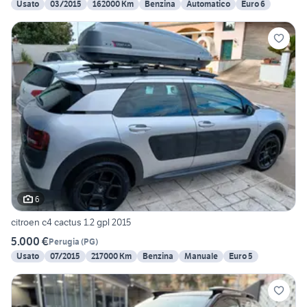
Usato
03/2015
162000 Km
Benzina
Automatico
Euro 6
6
citroen c4 cactus 1.2 gpl 2015
5.000 €
Perugia
(
PG
)
Usato
07/2015
217000 Km
Benzina
Manuale
Euro 5