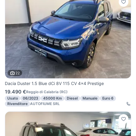
22
Dacia Duster 1.5 Blue dCi 8V 115 CV 4x4 Prestige
19.490 €
Reggio di Calabria
(
RC
)
Usato
06/2023
45000 Km
Diesel
Manuale
Euro 6
Rivenditore
AUTOFIUME SRL