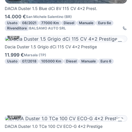
DACIA Duster 1.5 Blue dCi 8V 115 CV 4x2 Prest.
14.000 €
San Michele Salentino
(
BR
)
Usato
08/2021
77000 Km
Diesel
Manuale
Euro 6e
Rivenditore
BALSAMO AUTO SRL
2
Dacia Duster 1.5 Grigio dCi 115 CV 4x2 Prestige
11.999 €
Marsala
(
TP
)
Usato
07/2018
105000 Km
Diesel
Manuale
Euro 6
17
DACIA Duster 1.0 TCe 100 CV ECO-G 4x2 Prestige