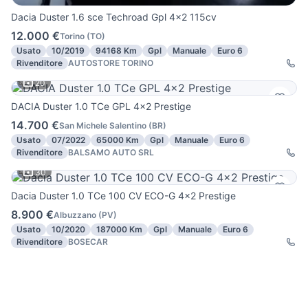
Dacia Duster 1.6 sce Techroad Gpl 4x2 115cv
12.000 €
Torino
(
TO
)
Usato
10/2019
94168 Km
Gpl
Manuale
Euro 6
Rivenditore
AUTOSTORE TORINO
20
DACIA Duster 1.0 TCe GPL 4x2 Prestige
14.700 €
San Michele Salentino
(
BR
)
Usato
07/2022
65000 Km
Gpl
Manuale
Euro 6
Rivenditore
BALSAMO AUTO SRL
30
Dacia Duster 1.0 TCe 100 CV ECO-G 4x2 Prestige
8.900 €
Albuzzano
(
PV
)
Usato
10/2020
187000 Km
Gpl
Manuale
Euro 6
Rivenditore
BOSECAR