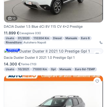
10
DACIA Duster 1.5 Blue dCi 8V 115 CV 4x2 Prestige
11.899 €
Casagiove
(
CE
)
Usato
01/2020
110304 Km
Diesel
Manuale
Euro 6
Rivenditore
Autohero Napoli
Vetrina
Dacia Duster Duster II 2021 1.0 Prestige Gpl 1
14.300 €
Torino
(
TO
)
Usato
10/2021
71000 Km
Gpl
Manuale
Euro 6d-TEMP