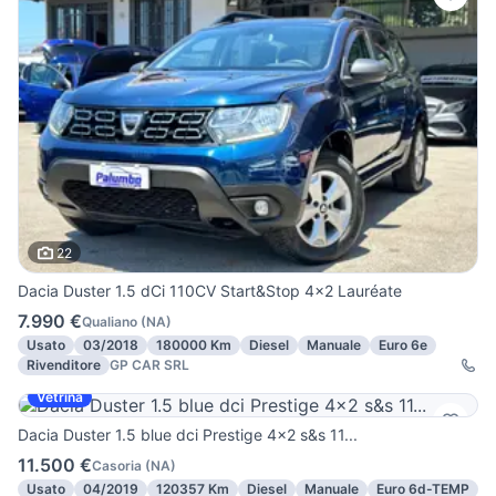
22
Dacia Duster 1.5 dCi 110CV Start&Stop 4x2 Lauréate
7.990 €
Qualiano
(
NA
)
Usato
03/2018
180000 Km
Diesel
Manuale
Euro 6e
Rivenditore
GP CAR SRL
Vetrina
Dacia Duster 1.5 blue dci Prestige 4x2 s&s 11...
11.500 €
Casoria
(
NA
)
Usato
04/2019
120357 Km
Diesel
Manuale
Euro 6d-TEMP