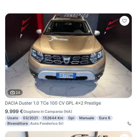
24
DACIA Duster 1.0 TCe 100 CV GPL 4x2 Prestige
9.999 €
Giugliano in Campania
(
NA
)
Usato
03/2021
152644 Km
Gpl
Manuale
Euro 6
Rivenditore
Auto Fonderico Srl