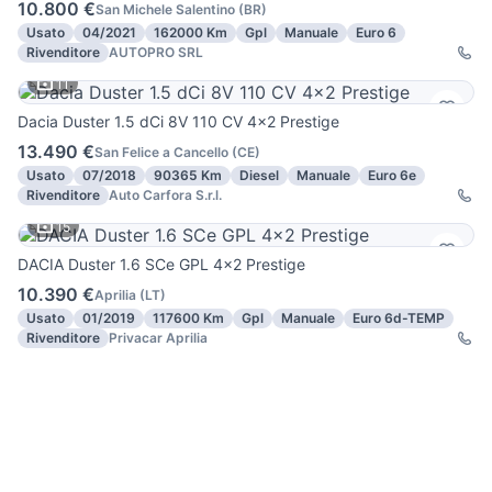
10.800 €
San Michele Salentino
(
BR
)
Usato
04/2021
162000 Km
Gpl
Manuale
Euro 6
Rivenditore
AUTOPRO SRL
11
Dacia Duster 1.5 dCi 8V 110 CV 4x2 Prestige
13.490 €
San Felice a Cancello
(
CE
)
Usato
07/2018
90365 Km
Diesel
Manuale
Euro 6e
Rivenditore
Auto Carfora S.r.l.
15
DACIA Duster 1.6 SCe GPL 4x2 Prestige
10.390 €
Aprilia
(
LT
)
Usato
01/2019
117600 Km
Gpl
Manuale
Euro 6d-TEMP
Rivenditore
Privacar Aprilia