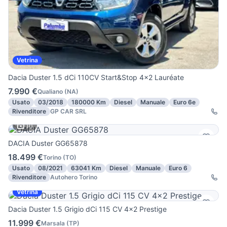
Vetrina
Dacia Duster 1.5 dCi 110CV Start&Stop 4x2 Lauréate
7.990 €
Qualiano
(
NA
)
Usato
03/2018
180000 Km
Diesel
Manuale
Euro 6e
Rivenditore
GP CAR SRL
10
DACIA Duster GG65878
18.499 €
Torino
(
TO
)
Usato
08/2021
63041 Km
Diesel
Manuale
Euro 6
Rivenditore
Autohero Torino
Vetrina
Dacia Duster 1.5 Grigio dCi 115 CV 4x2 Prestige
11.999 €
Marsala
(
TP
)