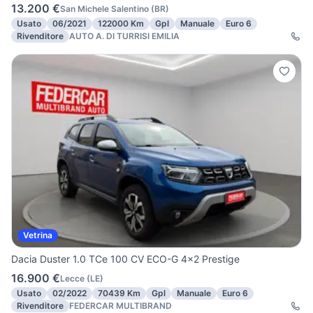
13.200 €
San Michele Salentino
(
BR
)
Usato
06/2021
122000 Km
Gpl
Manuale
Euro 6
Rivenditore
AUTO A. DI TURRISI EMILIA
Vetrina
Dacia Duster 1.0 TCe 100 CV ECO-G 4x2 Prestige
16.900 €
Lecce
(
LE
)
Usato
02/2022
70439 Km
Gpl
Manuale
Euro 6
Rivenditore
FEDERCAR MULTIBRAND