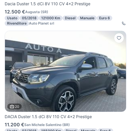
Dacia Duster 1.5 dCi 8V 110 CV 4x2 Prestige
12.500 €
Augusta
(
SR
)
Usato
05/2018
121000 Km
Diesel
Manuale
Euro 6
Rivenditore
Auto Planet srl
20
DACIA Duster 1.5 dCi 8V 110 CV 4x2 Prestige
11.200 €
San Michele Salentino
(
BR
)
Usato
03/2018
185000 Km
Diesel
Manuale
Euro 6