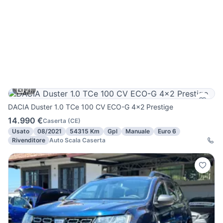
21
DACIA Duster 1.0 TCe 100 CV ECO-G 4x2 Prestige
14.990 €
Caserta
(
CE
)
Usato
08/2021
54315 Km
Gpl
Manuale
Euro 6
Rivenditore
Auto Scala Caserta