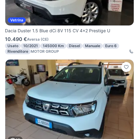
Vetrina
Dacia Duster 1.5 Blue dCi 8V 115 CV 4x2 Prestige U
10.490 €
Aversa
(
CE
)
Usato
10/2021
145000 Km
Diesel
Manuale
Euro 6
Rivenditore
MOTOR GROUP