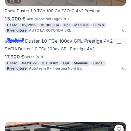
13
Dacia Duster 1.0 TCe 100 CV ECO-G 4x2 Prestige
13.000 €
Castiglione del Lago
(
PG
)
Usato
02/2022
96000 Km
Gpl
Manuale
Euro 6
Rivenditore
AUTO LA ROTONDA SRL
Vetrina
DACIA Duster 1.0 TCe 100cv GPL Prestige 4x2
17.900 €
Cerea
(
VR
)
Usato
04/2022
76138 Km
Gpl
Manuale
Euro 6
Rivenditore
Autoteam 9 - Intergea Nord Est