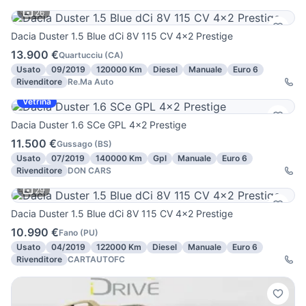
26
Dacia Duster 1.5 Blue dCi 8V 115 CV 4x2 Prestige
13.900 €
Quartucciu
(
CA
)
Usato
09/2019
120000 Km
Diesel
Manuale
Euro 6
Rivenditore
Re.Ma Auto
Vetrina
Dacia Duster 1.6 SCe GPL 4x2 Prestige
11.500 €
Gussago
(
BS
)
Usato
07/2019
140000 Km
Gpl
Manuale
Euro 6
Rivenditore
DON CARS
29
Dacia Duster 1.5 Blue dCi 8V 115 CV 4x2 Prestige
10.990 €
Fano
(
PU
)
Usato
04/2019
122000 Km
Diesel
Manuale
Euro 6
Rivenditore
CARTAUTOFC