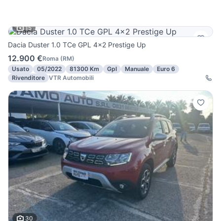
15
Dacia Duster 1.0 TCe GPL 4x2 Prestige Up
12.900 €
Roma
(
RM
)
Usato
05/2022
81300 Km
Gpl
Manuale
Euro 6
Rivenditore
VTR Automobili
30