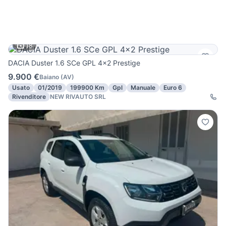
18
DACIA Duster 1.6 SCe GPL 4x2 Prestige
9.900 €
Baiano
(
AV
)
Usato
01/2019
199900 Km
Gpl
Manuale
Euro 6
Rivenditore
NEW RIVAUTO SRL