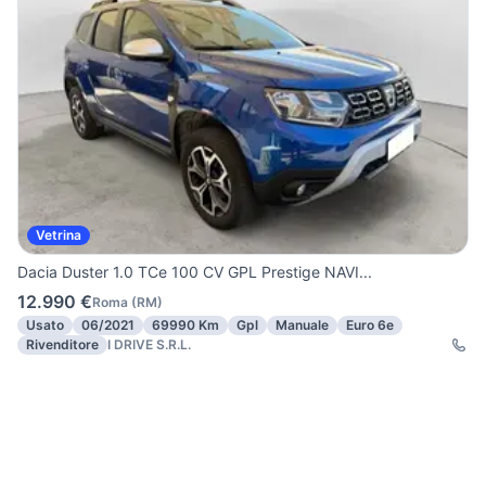
Vetrina
Dacia Duster 1.0 TCe 100 CV GPL Prestige NAVI...
12.990 €
Roma
(
RM
)
Usato
06/2021
69990 Km
Gpl
Manuale
Euro 6e
Rivenditore
I DRIVE S.R.L.