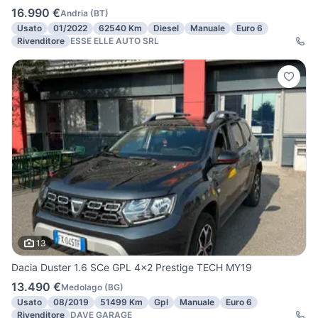
16.990 €
Andria
(
BT
)
Usato
01/2022
62540 Km
Diesel
Manuale
Euro 6
Rivenditore
ESSE ELLE AUTO SRL
13
Dacia Duster 1.6 SCe GPL 4x2 Prestige TECH MY19
13.490 €
Medolago
(
BG
)
Usato
08/2019
51499 Km
Gpl
Manuale
Euro 6
Rivenditore
DAVE GARAGE