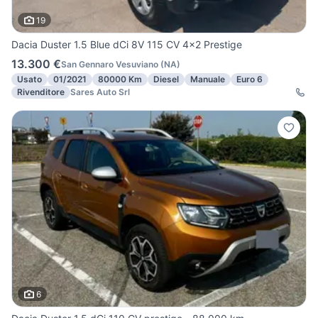
19
Dacia Duster 1.5 Blue dCi 8V 115 CV 4x2 Prestige
13.300 €
San Gennaro Vesuviano
(
NA
)
Usato
01/2021
80000 Km
Diesel
Manuale
Euro 6
Rivenditore
Sares Auto Srl
6