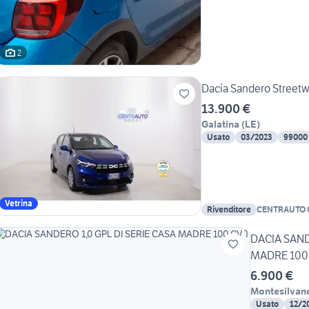
2
Dacia Sandero Streetwa
13.900 €
Galatina
(
LE
)
Usato
03/2023
99000
Vetrina
Rivenditore
CENTRAUTO 
DACIA SAND
MADRE 100 
6.900 €
Montesilvan
Usato
12/2