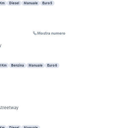
 Km
Diesel
Manuale
Euro 5
Mostra numero
y
0 Km
Benzina
Manuale
Euro 6
 streetway
 Km
Diesel
Manuale