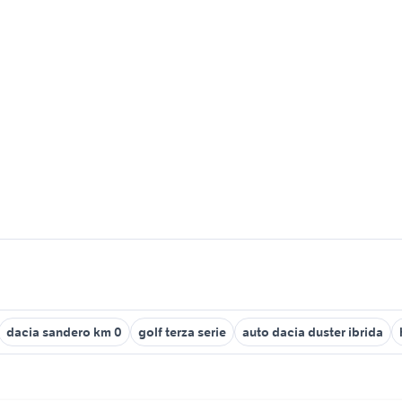
dacia sandero km 0
golf terza serie
auto dacia duster ibrida