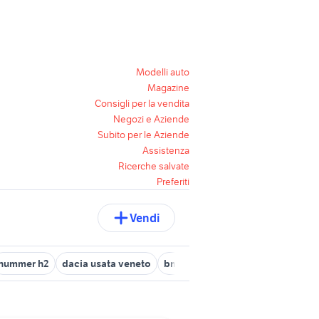
Modelli auto
Magazine
Consigli per la vendita
Negozi e Aziende
Subito per le Aziende
Assistenza
Ricerche salvate
Preferiti
Vendi
hummer h2
dacia usata veneto
bmw serie m2
auto dacia jogge