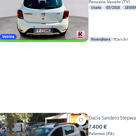
Ponzano Veneto
(
TV
)
Usato
03/2018
18000
Vetrina
Rivenditore
TCars Srl
Dacia Sandero Stepway
7.400 €
Palermo
(
PA
)