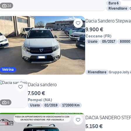
Euro 6
24
Rivenditore
Dacia Sandero Stepway
9.900 €
Ceccano
(
FR
)
Usato
05/2017
80000
Vetrina
Rivenditore
Gruppo Jolly 
Dacia sandero
7.500 €
Pompei
(
NA
)
6
Usato
02/2019
172000 Km
DACIA SANDERO STEP
5.150 €