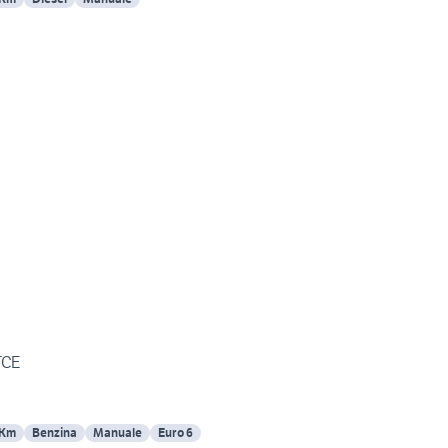
TCE
 Km
Benzina
Manuale
Euro 6