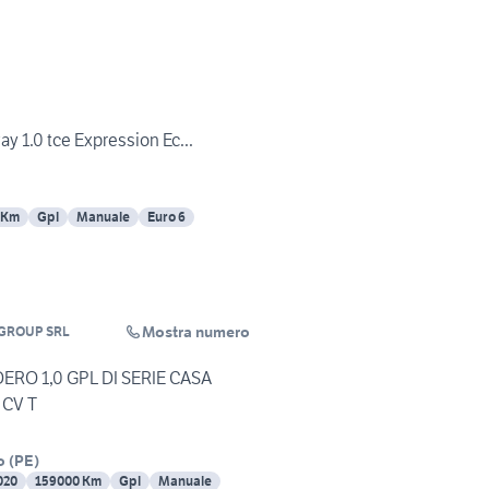
y 1.0 tce Expression Ec...
 Km
Gpl
Manuale
Euro 6
Mostra numero
GROUP SRL
ERO 1,0 GPL DI SERIE CASA
CV T
o
(
PE
)
020
159000 Km
Gpl
Manuale