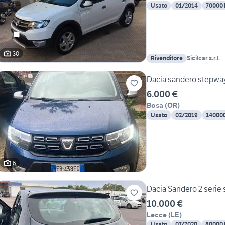
Usato
01/2014
70000
30
Rivenditore
Sicilcar s.r.l.
Dacia sandero stepwa
6.000 €
Bosa
(
OR
)
Usato
02/2019
14000
6
Dacia Sandero 2 serie
10.000 €
Lecce
(
LE
)
Usato
07/2020
80000