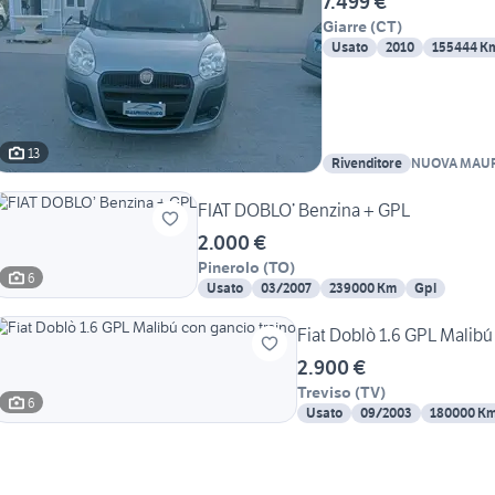
7.499 €
Giarre
(
CT
)
Usato
2010
155444 K
13
Rivenditore
NUOVA MAU
FIAT DOBLO’ Benzina + GPL
2.000 €
Pinerolo
(
TO
)
6
Usato
03/2007
239000 Km
Gpl
Fiat Doblò 1.6 GPL Malibú
2.900 €
Treviso
(
TV
)
6
Usato
09/2003
180000 K