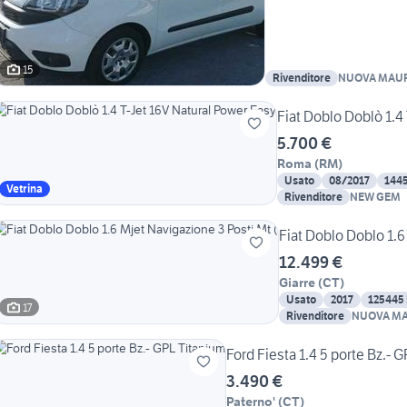
15
Rivenditore
NUOVA MAU
Fiat Doblo Doblò 1.4
5.700 €
Roma
(
RM
)
Usato
08/2017
144
Vetrina
Rivenditore
NEW GEM
Fiat Doblo Doblo 1.6
12.499 €
Giarre
(
CT
)
Usato
2017
125445
17
Rivenditore
NUOVA MA
Ford Fiesta 1.4 5 porte Bz.- 
3.490 €
Paterno'
(
CT
)