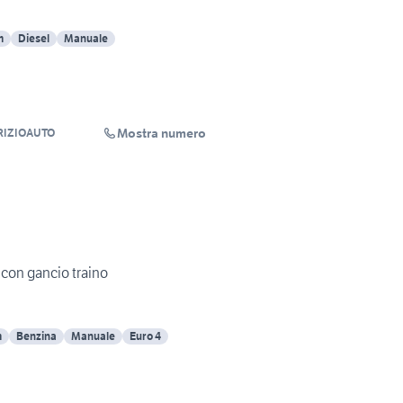
m
Diesel
Manuale
Mostra numero
RIZIOAUTO
 con gancio traino
m
Benzina
Manuale
Euro 4