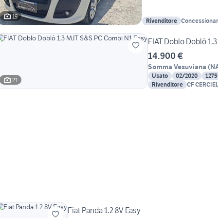
19
Rivenditore
Concessionar
Motors
FIAT Doblo Doblò 1.
14.900 €
Somma Vesuviana
(
N
Usato
02/2020
127
21
Rivenditore
CF CERCIE
Fiat Panda 1.2 8V Easy