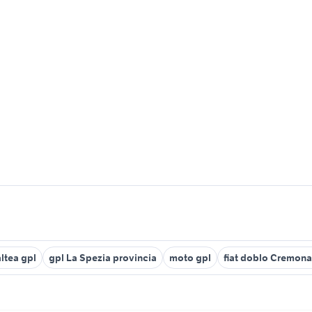
altea gpl
gpl La Spezia provincia
moto gpl
fiat doblo Cremona