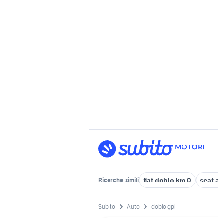
fiat doblo km 0
seat 
Ricerche
simili
Subito
Auto
doblo gpl