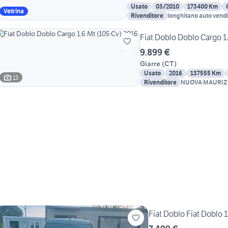
Usato
03/2010
173400 Km
Vetrina
Rivenditore
longhitano auto vendi
Fiat Doblo Doblo Cargo 1
9.899 €
Giarre
(
CT
)
Usato
2016
137555 Km
13
Rivenditore
NUOVA MAURIZ
Fiat Doblo Fiat Doblo 