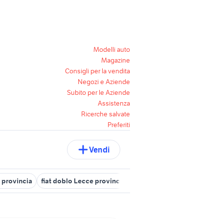
Modelli auto
Magazine
Consigli per la vendita
Negozi e Aziende
Subito per le Aziende
Assistenza
Ricerche salvate
Preferiti
Vendi
 provincia
fiat doblo Lecce provincia
clio storia gpl
captiva g