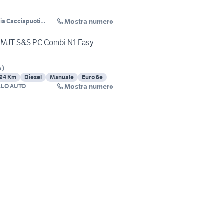
Mostra numero
ia Cacciapuoti
3 MJT S&S PC Combi N1 Easy
A
)
594 Km
Diesel
Manuale
Euro 6e
Mostra numero
LLO AUTO