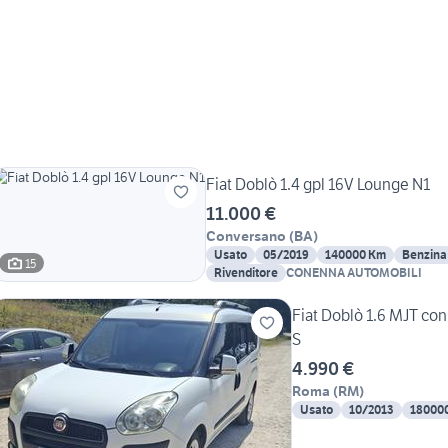
Fiat Doblò 1.4 gpl 16V Lounge N1
11.000 €
Conversano
(
BA
)
Usato
05/2019
140000 Km
Benzina
15
Rivenditore
CONENNA AUTOMOBILI
Fiat Doblò 1.6 MJT 
S
4.990 €
Roma
(
RM
)
Usato
10/2013
18000