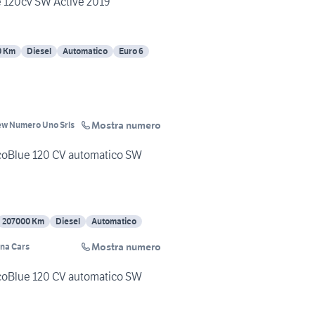
e 120cv SW Active 2019
0 Km
Diesel
Automatico
Euro 6
Mostra numero
ew Numero Uno Srls
EcoBlue 120 CV automatico SW
207000 Km
Diesel
Automatico
Mostra numero
na Cars
EcoBlue 120 CV automatico SW