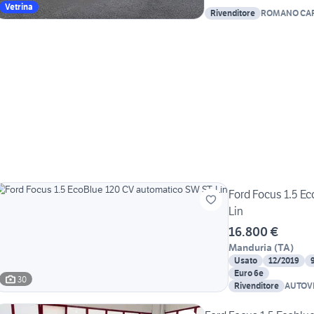
Vetrina
Rivenditore
ROMANO CA
Ford Focus 1.5 E
Lin
16.800 €
Manduria
(
TA
)
Usato
12/2019
Euro 6e
30
Rivenditore
AUTOV
Srl