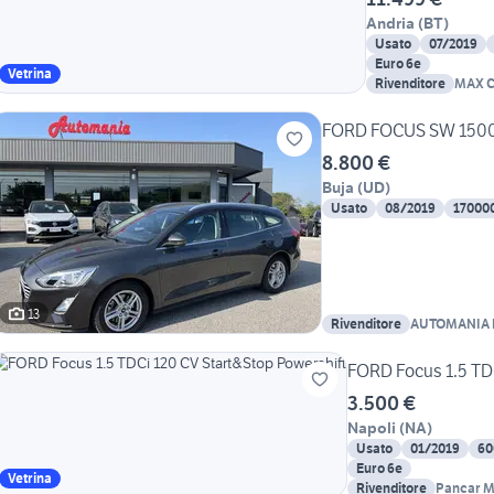
Andria
(
BT
)
Usato
07/2019
Euro 6e
Vetrina
Rivenditore
MAX 
FORD FOCUS SW 1500
8.800 €
Buja
(
UD
)
Usato
08/2019
17000
13
Rivenditore
AUTOMANIA IT
FORD Focus 1.5 TDC
3.500 €
Napoli
(
NA
)
Usato
01/2019
60
Euro 6e
Vetrina
Rivenditore
Pancar Mo