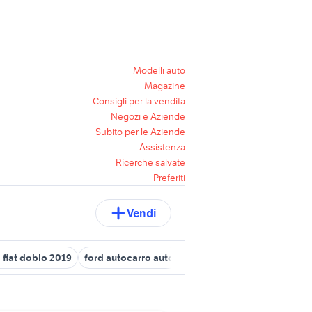
Modelli auto
Magazine
Consigli per la vendita
Negozi e Aziende
Subito per le Aziende
Assistenza
Ricerche salvate
Preferiti
Vendi
 fiat doblo 2019
ford autocarro auto
motore ford fiesta 1.4 tdci