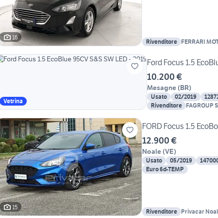
16
Rivenditore
FERRARI MO
Ford Focus 1.5 EcoB
10.200 €
Mesagne
(
BR
)
Usato
02/2019
1287
Vetrina
Rivenditore
FAGROUP S
FORD Focus 1.5 EcoBoo
12.900 €
Noale
(
VE
)
Usato
05/2019
14700
Euro 6d-TEMP
15
Rivenditore
Privacar Noa