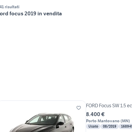
41 risultati
ord focus 2019 in vendita
FORD Focus SW 1.5 ec
8.400 €
Porto Mantovano
(
MN
)
Usato
08/2019
16894