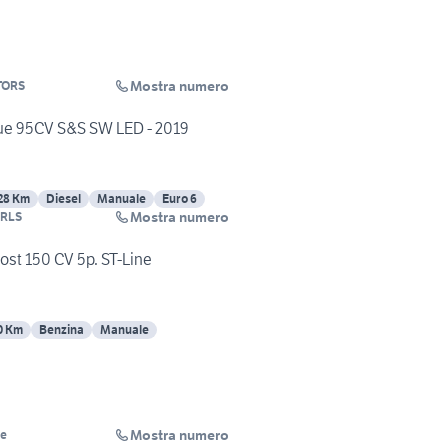
Mostra numero
TORS
lue 95CV S&S SW LED - 2019
28 Km
Diesel
Manuale
Euro 6
Mostra numero
RLS
st 150 CV 5p. ST-Line
0 Km
Benzina
Manuale
Mostra numero
le