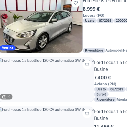
Ford Focus 1.5 Ecoblu
8.999 €
Lucera
(
FG
)
Usato
07/2019
20000
Vetrina
Rivenditore
Automobili N
Ford Focus 1.5 
Busine
7.400 €
Aviano
(
PN
)
Usato
06/2019
Euro 6
19
Rivenditore
Monta
Ford Focus 1.5 
Busine
11.499 €