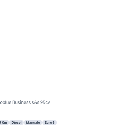
oblue Business s&s 95cv
5 Km
Diesel
Manuale
Euro 6