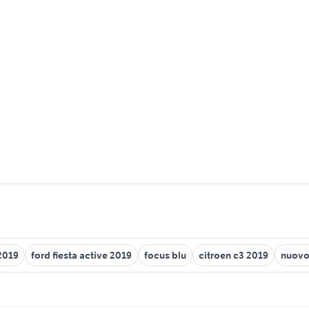
2019
ford fiesta active 2019
focus blu
citroen c3 2019
nuovo