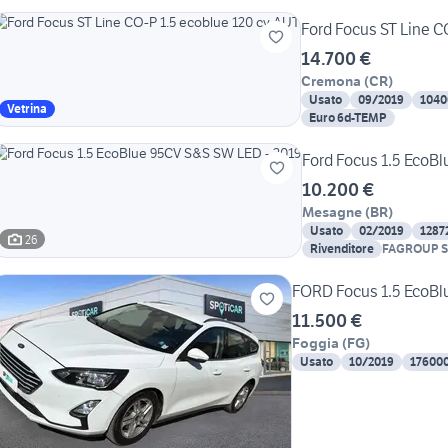
Ford Focus ST Line C
14.700 €
Cremona
(
CR
)
Usato
09/2019
1040
Vetrina
Euro 6d-TEMP
Ford Focus 1.5 EcoB
10.200 €
Mesagne
(
BR
)
Usato
02/2019
1287
26
Rivenditore
FAGROUP S
FORD Focus 1.5 EcoBl
11.500 €
Foggia
(
FG
)
Usato
10/2019
17600