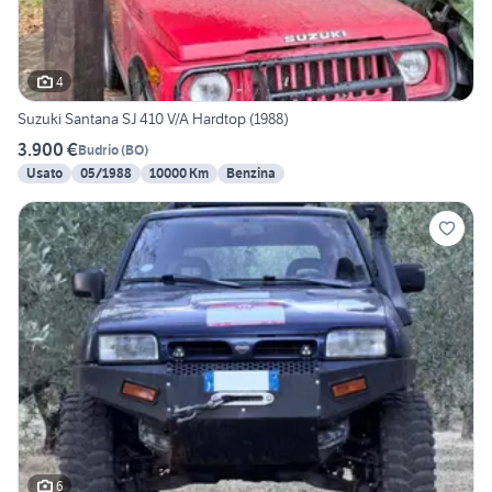
4
Suzuki Santana SJ 410 V/A Hardtop (1988)
3.900 €
Budrio
(
BO
)
Usato
05/1988
10000 Km
Benzina
6