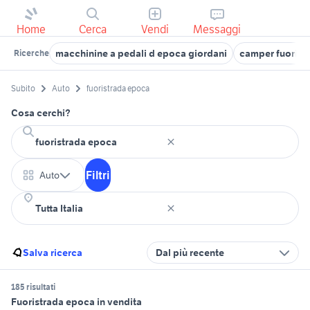
Home
Cerca
Vendi
Messaggi
macchinine a pedali d epoca giordani
camper fuorist
Ricerche
Subito
Auto
fuoristrada epoca
Cosa cerchi?
Filtri
Auto
Salva ricerca
Dal più recente
185 risultati
Fuoristrada epoca in vendita