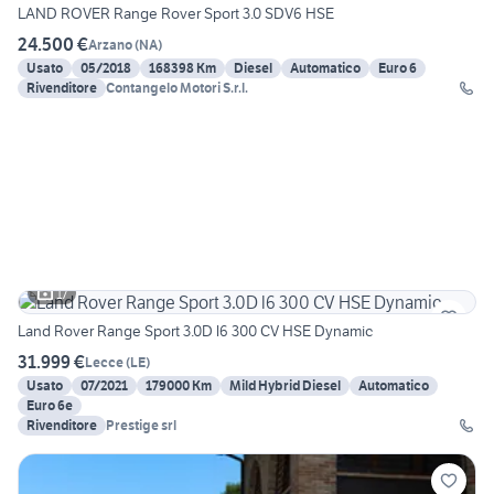
LAND ROVER Range Rover Sport 3.0 SDV6 HSE
24.500 €
Arzano
(
NA
)
Usato
05/2018
168398 Km
Diesel
Automatico
Euro 6
Rivenditore
Contangelo Motori S.r.l.
17
Land Rover Range Sport 3.0D l6 300 CV HSE Dynamic
31.999 €
Lecce
(
LE
)
Usato
07/2021
179000 Km
Mild Hybrid Diesel
Automatico
Euro 6e
Rivenditore
Prestige srl