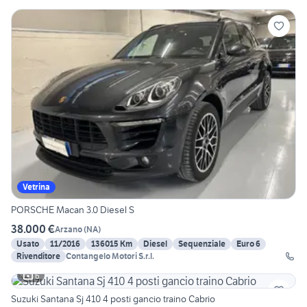
Vetrina
PORSCHE Macan 3.0 Diesel S
38.000 €
Arzano
(
NA
)
Usato
11/2016
136015 Km
Diesel
Sequenziale
Euro 6
Rivenditore
Contangelo Motori S.r.l.
6
Suzuki Santana Sj 410 4 posti gancio traino Cabrio