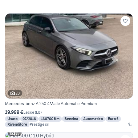
20
Mercedes-benz A 250 4Matic Automatic Premium
19.999 €
Lecce
(
LE
)
Usato
07/2018
138700 Km
Benzina
Automatico
Euro 6
Rivenditore
Prestige srl
15