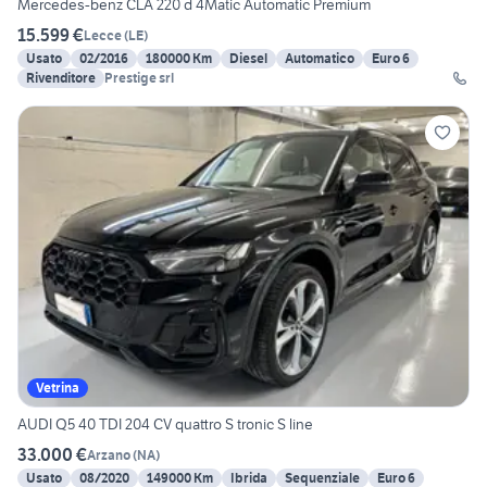
Mercedes-benz CLA 220 d 4Matic Automatic Premium
15.599 €
Lecce
(
LE
)
Usato
02/2016
180000 Km
Diesel
Automatico
Euro 6
Rivenditore
Prestige srl
Vetrina
AUDI Q5 40 TDI 204 CV quattro S tronic S line
33.000 €
Arzano
(
NA
)
Usato
08/2020
149000 Km
Ibrida
Sequenziale
Euro 6