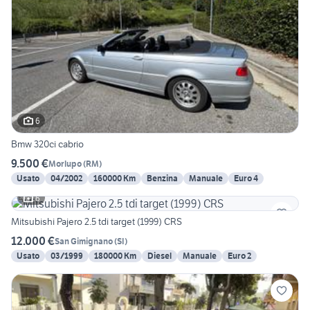
6
Bmw 320ci cabrio
9.500 €
Morlupo
(
RM
)
Usato
04/2002
160000 Km
Benzina
Manuale
Euro 4
6
Mitsubishi Pajero 2.5 tdi target (1999) CRS
12.000 €
San Gimignano
(
SI
)
Usato
03/1999
180000 Km
Diesel
Manuale
Euro 2