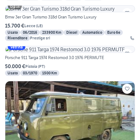
14
Bmw 3er Gran Turismo 318d Gran Turismo Luxury
15.700 €
Lecce
(
LE
)
Usato
06/2016
233900 Km
Diesel
Automatico
Euro 6e
Rivenditore
Prestige srl
Vetrina
Porsche 911 Targa 1974 Restomod 3.0 1976 PERMUTE
50.000 €
Pistoia
(
PT
)
Usato
03/1970
1500 Km