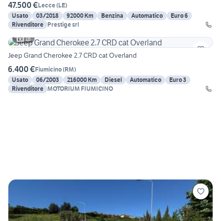
47.500 €
Lecce
(
LE
)
Usato
03/2018
92000 Km
Benzina
Automatico
Euro 6
Rivenditore
Prestige srl
18
Jeep Grand Cherokee 2.7 CRD cat Overland
6.400 €
Fiumicino
(
RM
)
Usato
06/2003
216000 Km
Diesel
Automatico
Euro 3
Rivenditore
MOTORIUM FIUMICINO