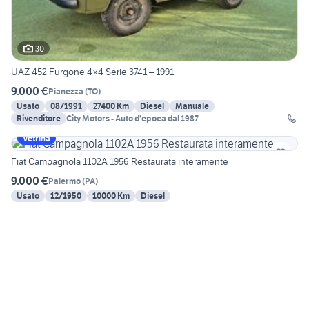
30
UAZ 452 Furgone 4×4 Serie 3741 – 1991
9.000 €
Pianezza
(
TO
)
Usato
08/1991
27400 Km
Diesel
Manuale
Rivenditore
City Motors - Auto d'epoca dal 1987
Vetrina
Fiat Campagnola 1102A 1956 Restaurata interamente
9.000 €
Palermo
(
PA
)
Usato
12/1950
10000 Km
Diesel