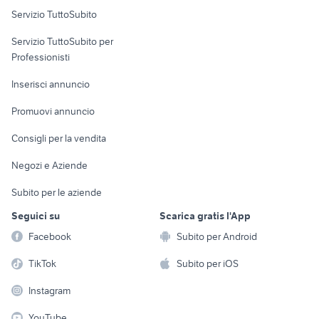
Servizio TuttoSubito
elettronica
per la casa e la
sports e hobby
Servizio TuttoSubito per
persona
Informatica
Animali
Professionisti
Arredamento e
Console e
Accessori per
Casalinghi
Inserisci annuncio
Videogiochi
animali
Elettrodomestici
Promuovi annuncio
Audio/Video
Musica e Film
Giardino e Fai da te
Consigli per la vendita
Fotografia
Libri e Riviste
Abbigliamento e
Negozi e Aziende
Telefonia
Strumenti Musicali
Accessori
Subito per le aziende
Sports
Tutto per i bambini
Seguici su
Scarica gratis l'App
Biciclette
Facebook
Subito per Android
Collezionismo
TikTok
Subito per iOS
Instagram
YouTube