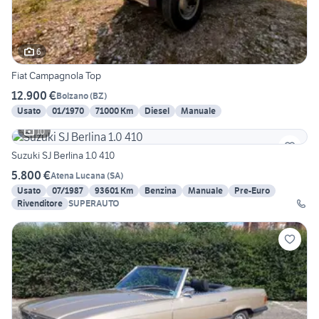
6
Fiat Campagnola Top
12.900 €
Bolzano
(
BZ
)
Usato
01/1970
71000 Km
Diesel
Manuale
10
Suzuki SJ Berlina 1.0 410
5.800 €
Atena Lucana
(
SA
)
Usato
07/1987
93601 Km
Benzina
Manuale
Pre-Euro
Rivenditore
SUPERAUTO