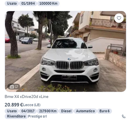
Usato
01/1994
100000 Km
17
Bmw X4 xDrive20d xLine
20.899 €
Lecce
(
LE
)
Usato
04/2017
217500 Km
Diesel
Automatico
Euro 6
Rivenditore
Prestige srl