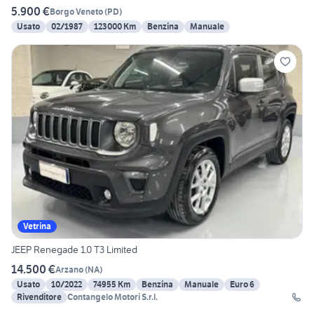
5.900 €
Borgo Veneto
(
PD
)
Usato
02/1987
123000 Km
Benzina
Manuale
Vetrina
JEEP Renegade 1.0 T3 Limited
14.500 €
Arzano
(
NA
)
Usato
10/2022
74955 Km
Benzina
Manuale
Euro 6
Rivenditore
Contangelo Motori S.r.l.