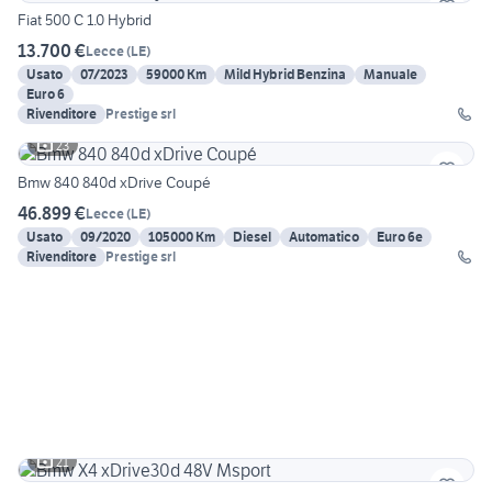
Fiat 500 C 1.0 Hybrid
13.700 €
Lecce
(
LE
)
Usato
07/2023
59000 Km
Mild Hybrid Benzina
Manuale
Euro 6
Rivenditore
Prestige srl
23
Bmw 840 840d xDrive Coupé
46.899 €
Lecce
(
LE
)
Usato
09/2020
105000 Km
Diesel
Automatico
Euro 6e
Rivenditore
Prestige srl
21