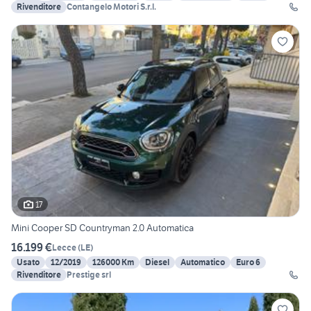
Rivenditore
Contangelo Motori S.r.l.
17
Mini Cooper SD Countryman 2.0 Automatica
16.199 €
Lecce
(
LE
)
Usato
12/2019
126000 Km
Diesel
Automatico
Euro 6
Rivenditore
Prestige srl