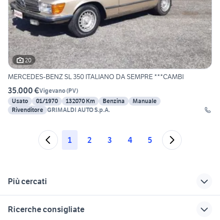
20
MERCEDES-BENZ SL 350 ITALIANO DA SEMPRE ***CAMBI
35.000 €
Vigevano
(
PV
)
Usato
01/1970
132070 Km
Benzina
Manuale
Rivenditore
GRIMALDI AUTO S.p.A.
1
2
3
4
5
Più cercati
Correlati
Richerche simili
Suggerimenti
Ricerche consigliate
fuoristrada auto
hyundai fuoristrada
chevrolet epoca