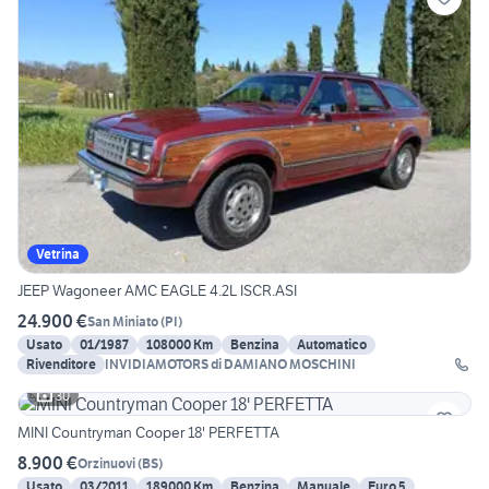
Vetrina
JEEP Wagoneer AMC EAGLE 4.2L ISCR.ASI
24.900 €
San Miniato
(
PI
)
Usato
01/1987
108000 Km
Benzina
Automatico
Rivenditore
INVIDIAMOTORS di DAMIANO MOSCHINI
30
MINI Countryman Cooper 18' PERFETTA
8.900 €
Orzinuovi
(
BS
)
Usato
03/2011
189000 Km
Benzina
Manuale
Euro 5