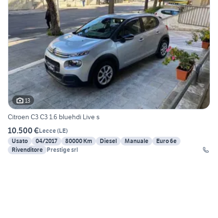
13
Citroen C3 C3 1.6 bluehdi Live s
10.500 €
Lecce
(
LE
)
Usato
04/2017
80000 Km
Diesel
Manuale
Euro 6e
Rivenditore
Prestige srl