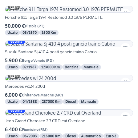
6
Porsche 911 Targa 1974 Restomod 3.0 1976 PERMUTE
50.000 €
Pistoia
(
PT
)
Usato
03/1970
1500 Km
Vetrina
Suzuki Santana Sj 410 4 posti gancio traino Cabrio
5.900 €
Borgo Veneto
(
PD
)
Usato
02/1987
123000 Km
Benzina
Manuale
6
Mercedes w124 200d
6.000 €
Civitanova Marche
(
MC
)
Usato
04/1988
287000 Km
Diesel
Manuale
Vetrina
Jeep Grand Cherokee 2.7 CRD cat Overland
6.400 €
Fiumicino
(
RM
)
Usato
06/2003
216000 Km
Diesel
Automatico
Euro 3