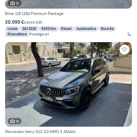
16
Bmw 118 118d Premium Package
30.999 €
Lecce
(
LE
)
Usato
08/2025
5550 Km
Diesel
Automatico
Euro 6e
Rivenditore
Prestige srl
18
Mercedes-benz GLC 63 AMG S 4Matic