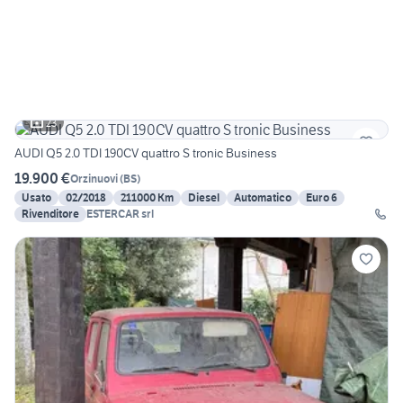
23
AUDI Q5 2.0 TDI 190CV quattro S tronic Business
19.900 €
Orzinuovi
(
BS
)
Usato
02/2018
211000 Km
Diesel
Automatico
Euro 6
Rivenditore
ESTERCAR srl