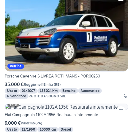
Vetrina
Porsche Cayenne S LIVREA ROTHMANS - POR00250
35.000 €
Reggio nell'Emilia
(
RE
)
Usato
01/2007
185024 Km
Benzina
Automatico
Rivenditore
RUOTE DA SOGNO SRL
6
Fiat Campagnola 1102A 1956 Restaurata interamente
9.000 €
Palermo
(
PA
)
Usato
12/1950
10000 Km
Diesel