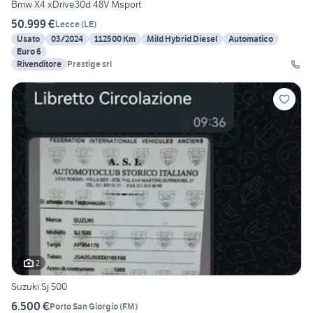
Bmw X4 xDrive30d 48V Msport
50.999 €
Lecce
(
LE
)
Usato
03/2024
112500 Km
Mild Hybrid Diesel
Automatico
Euro 6
Rivenditore
Prestige srl
2
Suzuki Sj 500
6.500 €
Porto San Giorgio
(
FM
)