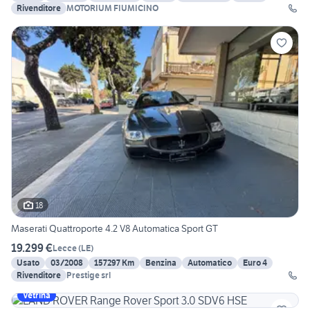
Rivenditore
MOTORIUM FIUMICINO
18
Maserati Quattroporte 4.2 V8 Automatica Sport GT
19.299 €
Lecce
(
LE
)
Usato
03/2008
157297 Km
Benzina
Automatico
Euro 4
Rivenditore
Prestige srl
Vetrina