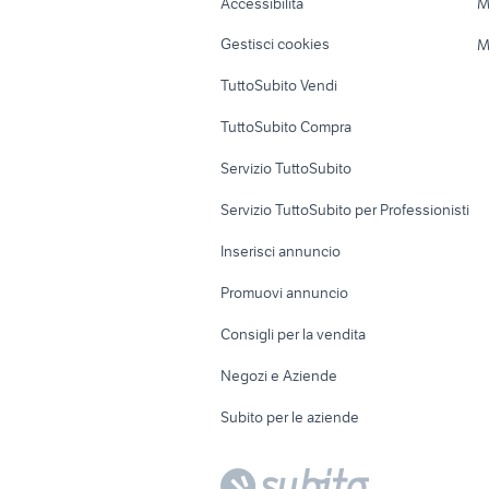
Accessibilità
M
Veicoli commerciali
Case vacanza
Gestisci cookies
M
Uffici e Locali
TuttoSubito Vendi
commerciali
TuttoSubito Compra
Servizio TuttoSubito
Servizio TuttoSubito per Professionisti
Inserisci annuncio
Promuovi annuncio
Consigli per la vendita
Negozi e Aziende
Subito per le aziende