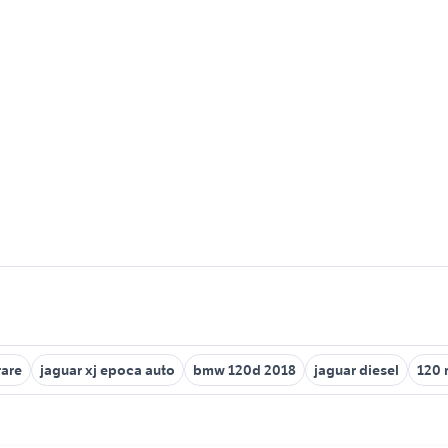
rare
jaguar xj epoca auto
bmw 120d 2018
jaguar diesel
120 