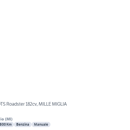
OTS Roadster 182cv, MILLE MIGLIA
lio
(
MI
)
800 Km
Benzina
Manuale