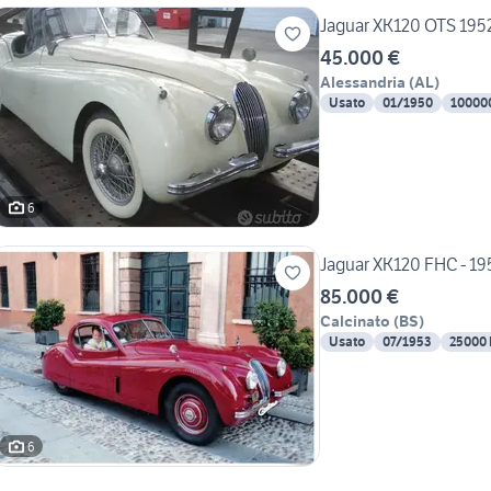
Jaguar XK120 OTS 195
45.000 €
Alessandria
(
AL
)
Usato
01/1950
10000
6
Jaguar XK120 FHC - 19
85.000 €
Calcinato
(
BS
)
Usato
07/1953
25000
6