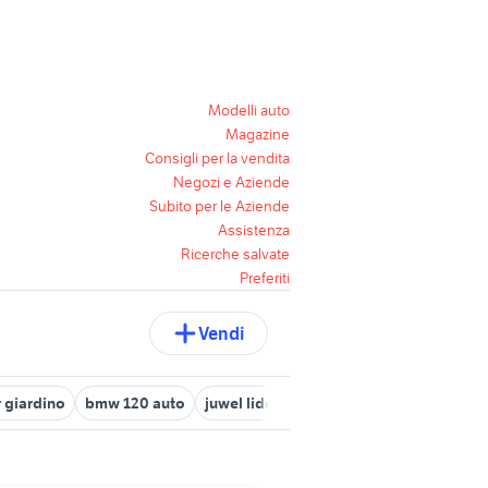
Modelli auto
Magazine
Consigli per la vendita
Negozi e Aziende
Subito per le Aziende
Assistenza
Ricerche salvate
Preferiti
Vendi
r giardino
bmw 120 auto
juwel lido 120
tavolo 70 x 120
auto 