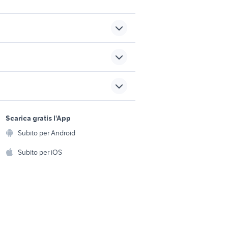
golf 6
ilano
auto mercedes maybach s
berlina
sports e hobby
mercedes sprinter 2016
a
Scarica gratis l'App
Animali
accessori auto
Subito per Android
ento e
typhoon 50
Accessori per animali
hi
Subito per iOS
Musica e Film
omestici
Libri e Riviste
e Fai da te
Strumenti Musicali
amento e
ri
Sports