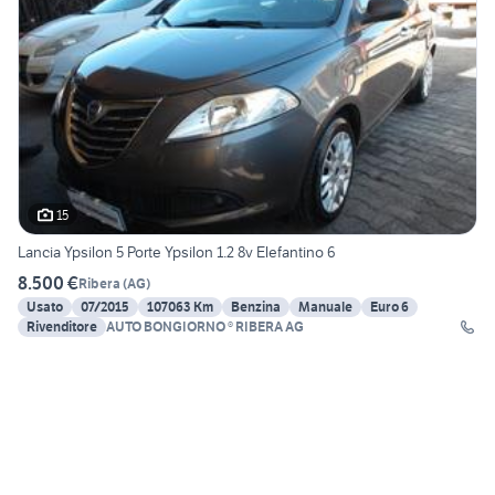
15
Lancia Ypsilon 5 Porte Ypsilon 1.2 8v Elefantino 6
8.500 €
Ribera
(
AG
)
Usato
07/2015
107063 Km
Benzina
Manuale
Euro 6
Rivenditore
AUTO BONGIORNO ® RIBERA AG