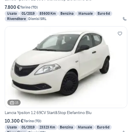
7.800 €
Torino
(
TO
)
Usato
01/2019
85600 Km
Benzina
Manuale
Euro 6d
Rivenditore
Dionisi SRL
15
Lancia Ypsilon 1.2 69CV Start&Stop Elefantino Blu
10.300 €
Torino
(
TO
)
Usato
01/2019
23323 Km
Benzina
Manuale
Euro 6d