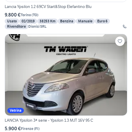
Lancia Ypsilon 1.2 69CV Start&Stop Elefantino Blu
9.800 €
Torino
(
TO
)
Usato
02/2019
38253 Km
Benzina
Manuale
Euro 6
Rivenditore
Dionisi SRL
Vetrina
LANCIA Ypsilon 3ª serie - Ypsilon 1.3 MJT 16V 95 C
5.900 €
Firenze
(
FI
)