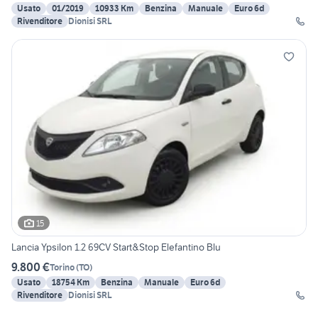
Usato
01/2019
10933 Km
Benzina
Manuale
Euro 6d
Rivenditore
Dionisi SRL
15
Lancia Ypsilon 1.2 69CV Start&Stop Elefantino Blu
9.800 €
Torino
(
TO
)
Usato
18754 Km
Benzina
Manuale
Euro 6d
Rivenditore
Dionisi SRL