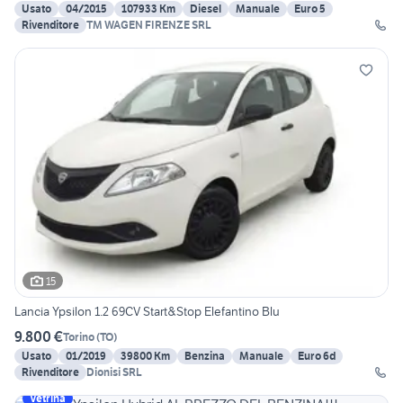
Usato
04/2015
107933 Km
Diesel
Manuale
Euro 5
Rivenditore
TM WAGEN FIRENZE SRL
15
Lancia Ypsilon 1.2 69CV Start&Stop Elefantino Blu
9.800 €
Torino
(
TO
)
Usato
01/2019
39800 Km
Benzina
Manuale
Euro 6d
Rivenditore
Dionisi SRL
Vetrina