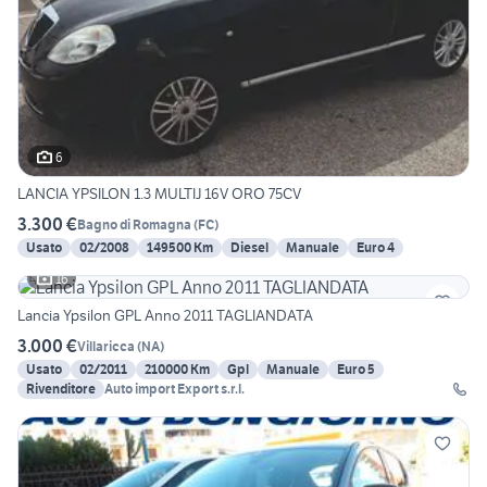
6
LANCIA YPSILON 1.3 MULTIJ 16V ORO 75CV
3.300 €
Bagno di Romagna
(
FC
)
Usato
02/2008
149500 Km
Diesel
Manuale
Euro 4
16
Lancia Ypsilon GPL Anno 2011 TAGLIANDATA
3.000 €
Villaricca
(
NA
)
Usato
02/2011
210000 Km
Gpl
Manuale
Euro 5
Rivenditore
Auto import Export s.r.l.