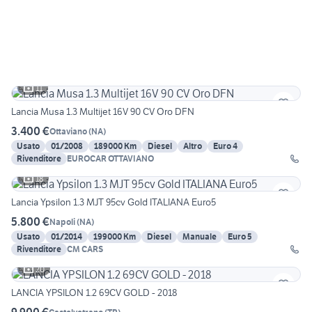
11
Lancia Musa 1.3 Multijet 16V 90 CV Oro DFN
3.400 €
Ottaviano
(
NA
)
Usato
01/2008
189000 Km
Diesel
Altro
Euro 4
Rivenditore
EUROCAR OTTAVIANO
18
Lancia Ypsilon 1.3 MJT 95cv Gold ITALIANA Euro5
5.800 €
Napoli
(
NA
)
Usato
01/2014
199000 Km
Diesel
Manuale
Euro 5
Rivenditore
CM CARS
20
LANCIA YPSILON 1.2 69CV GOLD - 2018