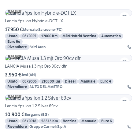
15
Lancia Ypsilon Hybrid e-DCT LX
17.950 €
Mercato Saraceno
(
FC
)
Usato
03/2025
12000 Km
Mild Hybrid Benzina
Automatico
Euro 6e
Rivenditore
Brizi Auto
19
LANCIA Musa 1.3 mjt Oro 90cv dfn
3.950 €
Jesi
(
AN
)
Usato
05/2006
210500 Km
Diesel
Manuale
Euro 4
Rivenditore
AUTO DEL MASTRO
18
Lancia Ypsilon 1.2 Silver 69cv
10.900 €
Bergamo
(
BG
)
Usato
03/2018
58513 Km
Benzina
Manuale
Euro 6
Rivenditore
Gruppo Carmeli S.p.A