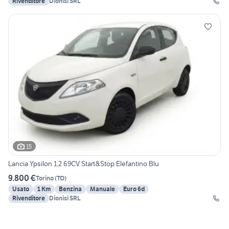
Rivenditore
Dionisi SRL
15
Lancia Ypsilon 1.2 69CV Start&Stop Elefantino Blu
9.800 €
Torino
(
TO
)
Usato
1 Km
Benzina
Manuale
Euro 6d
Rivenditore
Dionisi SRL