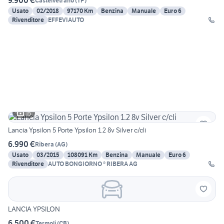
9.900 €
Castelvetrano
(
TP
)
Usato
02/2018
97170 Km
Benzina
Manuale
Euro 6
Rivenditore
EFFEVIAUTO
15
Lancia Ypsilon 5 Porte Ypsilon 1.2 8v Silver c/cli
6.990 €
Ribera
(
AG
)
Usato
03/2015
108091 Km
Benzina
Manuale
Euro 6
Rivenditore
AUTO BONGIORNO ® RIBERA AG
LANCIA YPSILON
6.500 €
Termoli
(
CB
)