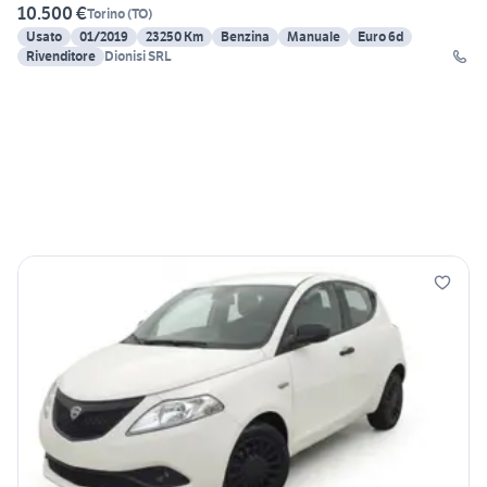
10.500 €
Torino
(
TO
)
Usato
01/2019
23250 Km
Benzina
Manuale
Euro 6d
Rivenditore
Dionisi SRL