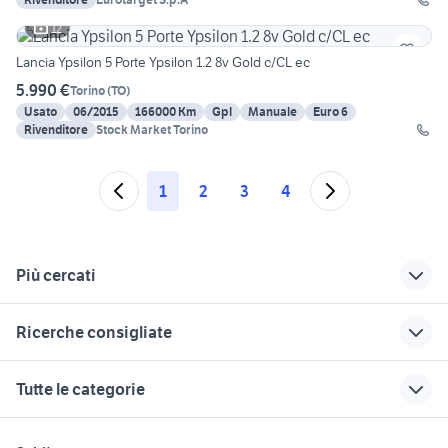
12
Lancia Ypsilon 5 Porte Ypsilon 1.2 8v Gold c/CL ec
5.990 €
Torino
(
TO
)
Usato
06/2015
166000 Km
Gpl
Manuale
Euro 6
Rivenditore
Stock Market Torino
1
2
3
4
Più cercati
Correlati
Richerche simili
Suggerimenti
Ricerche consigliate
lancia y 3 serie auto
lancia futuro
alfa romeo tonale
golf 8 gti
3008 peugeot 2018
auto lancia Abruzzo
parabrezza termico
renault captur usata
Tutte le categorie
sicilia
lancia thema in
fiat punto gpl
lancia ipsilon
hummer h2
lombardia
auto usate
ferro di lancia
cerchi audi a1
migliore auto usata 7000 euro
motori
immobili
lavoro e servizi
economiche
lancia y 1.2 8v