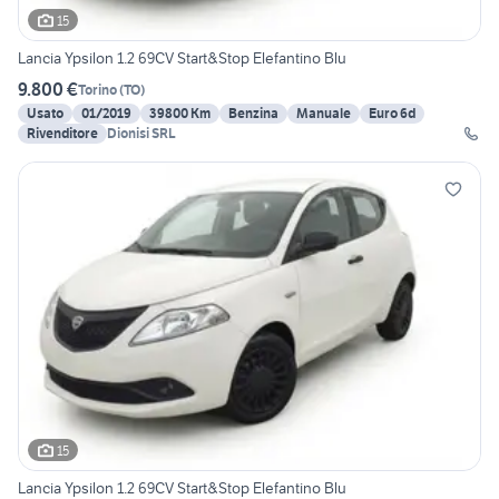
15
Lancia Ypsilon 1.2 69CV Start&Stop Elefantino Blu
9.800 €
Torino
(
TO
)
Usato
01/2019
39800 Km
Benzina
Manuale
Euro 6d
Rivenditore
Dionisi SRL
15
Lancia Ypsilon 1.2 69CV Start&Stop Elefantino Blu