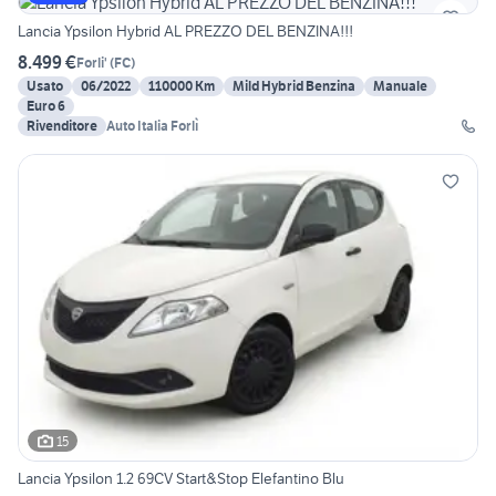
Lancia Ypsilon Hybrid AL PREZZO DEL BENZINA!!!
8.499 €
Forli'
(
FC
)
Usato
06/2022
110000 Km
Mild Hybrid Benzina
Manuale
Euro 6
Rivenditore
Auto Italia Forlì
15
Lancia Ypsilon 1.2 69CV Start&Stop Elefantino Blu