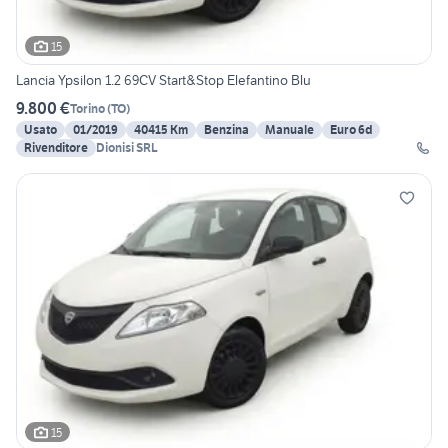
15
Lancia Ypsilon 1.2 69CV Start&Stop Elefantino Blu
9.800 €
Torino
(
TO
)
Usato
01/2019
40415 Km
Benzina
Manuale
Euro 6d
Rivenditore
Dionisi SRL
15