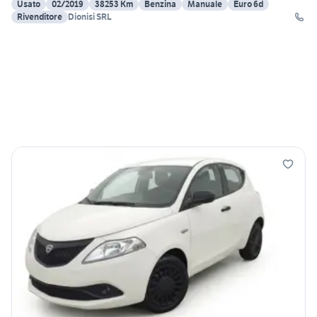
Usato
02/2019
38253 Km
Benzina
Manuale
Euro 6d
Rivenditore
Dionisi SRL