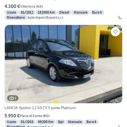
4.300 €
Villaricca
(
NA
)
Usato
01/2012
182000 Km
Diesel
Manuale
Euro 5
Rivenditore
Auto import Export s.r.l.
8
LANCIA Ypsilon 1.2 69 CV 5 porte Platinum
5.950 €
Pieve di Cento
(
BO
)
Usato
01/2015
99200 Km
Gpl
Manuale
Euro 6
Rivenditore
Eurotarget S.p.A