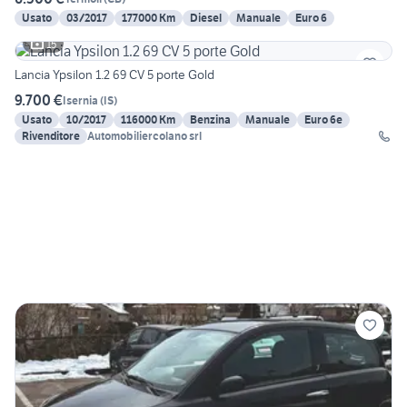
Usato
03/2017
177000 Km
Diesel
Manuale
Euro 6
15
Lancia Ypsilon 1.2 69 CV 5 porte Gold
9.700 €
Isernia
(
IS
)
Usato
10/2017
116000 Km
Benzina
Manuale
Euro 6e
Rivenditore
Automobiliercolano srl