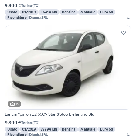
9.800 €
Torino
(
TO
)
Usato
01/2019
36414 Km
Benzina
Manuale
Euro 6d
Rivenditore
Dionisi SRL
15
Lancia Ypsilon 1.2 69CV Start&Stop Elefantino Blu
9.800 €
Torino
(
TO
)
Usato
01/2019
29994 Km
Benzina
Manuale
Euro 6d
Rivenditore
Dionisi SRL