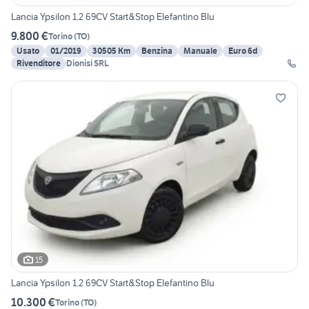
Lancia Ypsilon 1.2 69CV Start&Stop Elefantino Blu
9.800 €
Torino
(
TO
)
Usato
01/2019
30505 Km
Benzina
Manuale
Euro 6d
Rivenditore
Dionisi SRL
15
Lancia Ypsilon 1.2 69CV Start&Stop Elefantino Blu
10.300 €
Torino
(
TO
)