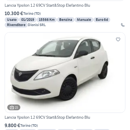
Lancia Ypsilon 1.2 69CV Start&Stop Elefantino Blu
10.300 €
Torino
(
TO
)
Usato
01/2019
15566 Km
Benzina
Manuale
Euro 6d
Rivenditore
Dionisi SRL
15
Lancia Ypsilon 1.2 69CV Start&Stop Elefantino Blu
9.800 €
Torino
(
TO
)