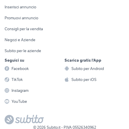
Arredamento e
Console e
Accessori per
Casalinghi
Inserisci annuncio
Videogiochi
animali
Elettrodomestici
Promuovi annuncio
Audio/Video
Musica e Film
Giardino e Fai da te
Consigli per la vendita
Fotografia
Libri e Riviste
Abbigliamento e
Negozi e Aziende
Telefonia
Strumenti Musicali
Accessori
Subito per le aziende
Sports
Tutto per i bambini
Seguici su
Scarica gratis l'App
Biciclette
Facebook
Subito per Android
Collezionismo
TikTok
Subito per iOS
Instagram
YouTube
©
2026
Subito.it - P.IVA 05526340962