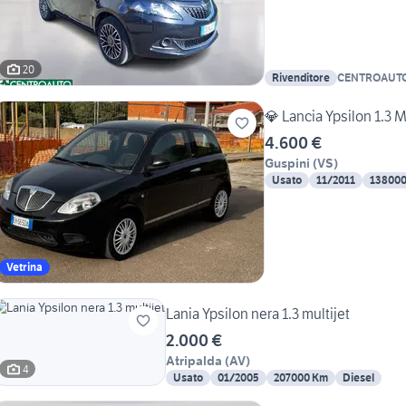
20
Rivenditore
CENTROAUTO
💎 Lancia Ypsilon 1.3 M
4.600 €
Guspini
(
VS
)
Usato
11/2011
13800
Vetrina
Lania Ypsilon nera 1.3 multijet
2.000 €
Atripalda
(
AV
)
4
Usato
01/2005
207000 Km
Diesel