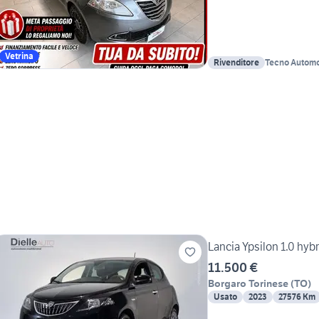
Vetrina
Rivenditore
Tecno Automo
Lancia Ypsilon 1.0 hyb
11.500 €
Borgaro Torinese
(
TO
)
Usato
2023
27576 Km