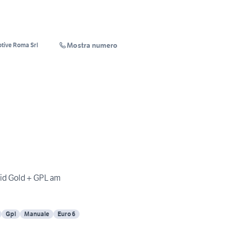
Mostra numero
tive Roma Srl
rid Gold + GPL am
Gpl
Manuale
Euro 6