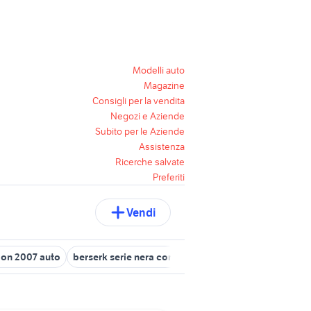
Modelli auto
Magazine
Consigli per la vendita
Negozi e Aziende
Subito per le Aziende
Assistenza
Ricerche salvate
Preferiti
Vendi
lon 2007 auto
berserk serie nera completa
lancia lybra
lancia 