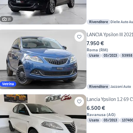
16
Rivenditore
Dielle Auto A
LANCIA Ypsilon III 2021 
7.950 €
Roma
(
RM
)
Usato
03/2023
53958
Vetrina
Rivenditore
Jazzoni Auto
Lancia Ypsilon 1.2 69
6.500 €
Ravanusa
(
AG
)
Usato
03/2013
13740