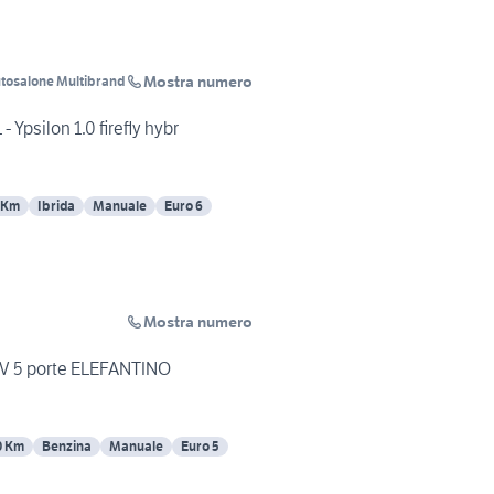
Mostra numero
utosalone Multibrand
- Ypsilon 1.0 firefly hybr
 Km
Ibrida
Manuale
Euro 6
Mostra numero
 CV 5 porte ELEFANTINO
0 Km
Benzina
Manuale
Euro 5