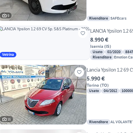
9
Rivenditore
SAFEcars
LANCIA Ypsilon 1.2 6
8.990 €
Isernia
(
IS
)
Usato
02/2020
884
Vetrina
Rivenditore
Emotion Car 
Lancia Ypsilon 1.2 69 
5.990 €
Torino
(
TO
)
Usato
04/2012
10000
16
Rivenditore
AL VOLANTE