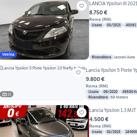
LANCIA Ypsilon III 2021 
8.750 €
Roma
(
RM
)
Usato
03/2023
40392
Vetrina
Rivenditore
Jazzoni Auto
Lancia Ypsilon 5 Porte Yp
9.800 €
Roma
(
RM
)
Usato
09/2020
49500 
15
Rivenditore
SD Motors
Lancia Ypsilon 1.3 MJT
4.500 €
Roma
(
RM
)
Usato
01/2015
18400