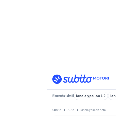
lancia ypsilon 1.2
lan
Ricerche
simili
Subito
Auto
lancia ypsilon nera