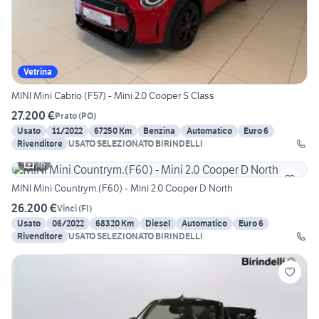
Vetrina
MINI Mini Cabrio (F57) - Mini 2.0 Cooper S Class
27.200 €
Prato
(
PO
)
Usato
11/2022
67250 Km
Benzina
Automatico
Euro 6
Rivenditore
USATO SELEZIONATO BIRINDELLI
26
MINI Mini Countrym.(F60) - Mini 2.0 Cooper D North
26.200 €
Vinci
(
FI
)
Usato
06/2022
68320 Km
Diesel
Automatico
Euro 6
Rivenditore
USATO SELEZIONATO BIRINDELLI