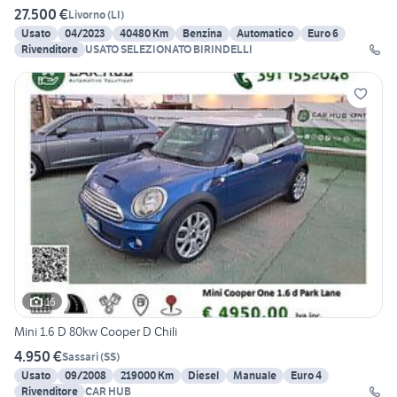
27.500 €
Livorno
(
LI
)
Usato
04/2023
40480 Km
Benzina
Automatico
Euro 6
Rivenditore
USATO SELEZIONATO BIRINDELLI
16
Mini 1.6 D 80kw Cooper D Chili
4.950 €
Sassari
(
SS
)
Usato
09/2008
219000 Km
Diesel
Manuale
Euro 4
Rivenditore
CAR HUB