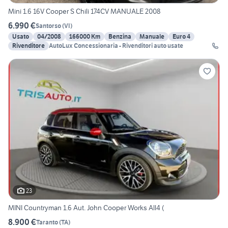
Mini 1.6 16V Cooper S Chili 174CV MANUALE 2008
6.990 €
Santorso
(
VI
)
Usato
04/2008
166000 Km
Benzina
Manuale
Euro 4
Rivenditore
AutoLux Concessionaria - Rivenditori auto usate
23
MINI Countryman 1.6 Aut. John Cooper Works All4 (
8.900 €
Taranto
(
TA
)