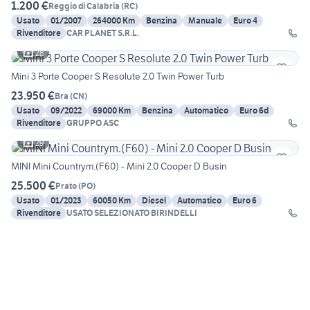
1.200 €
Reggio di Calabria
(
RC
)
Usato
01/2007
264000 Km
Benzina
Manuale
Euro 4
Rivenditore
CAR PLANET S.R.L.
28
Mini 3 Porte Cooper S Resolute 2.0 Twin Power Turb
23.950 €
Bra
(
CN
)
Usato
09/2022
69000 Km
Benzina
Automatico
Euro 6d
Rivenditore
GRUPPO ASC
29
MINI Mini Countrym.(F60) - Mini 2.0 Cooper D Busin
25.500 €
Prato
(
PO
)
Usato
01/2023
60050 Km
Diesel
Automatico
Euro 6
Rivenditore
USATO SELEZIONATO BIRINDELLI