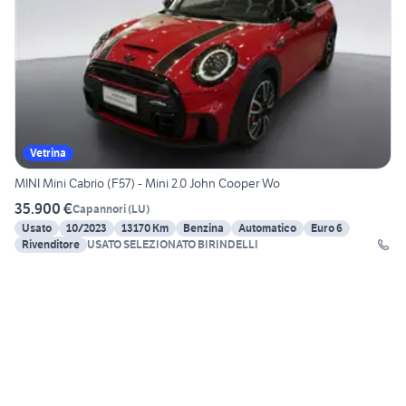
Vetrina
MINI Mini Cabrio (F57) - Mini 2.0 John Cooper Wo
35.900 €
Capannori
(
LU
)
Usato
10/2023
13170 Km
Benzina
Automatico
Euro 6
Rivenditore
USATO SELEZIONATO BIRINDELLI