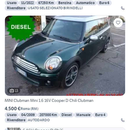
Usato
11/2022
67250 Km
Benzina
Automatico
Euro 6
Rivenditore
USATO SELEZIONATO BIRINDELLI
13
MINI Clubman Mini 1.6 16V Cooper D Chili Clubman
4.500 €
Roma
(
RM
)
Usato
04/2009
207000 Km
Diesel
Manuale
Euro 4
Rivenditore
AUTODARDO
17