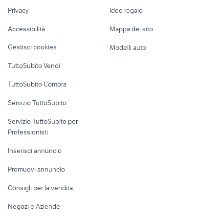
Nautica
lavoro
dodge viper auto
nuova skoda fabia wagon 2016
Privacy
Idee regalo
Garage e box
Caravan e Camper
Accessibilità
Mappa del sito
Loft, mansarde e
Veicoli commerciali
altro
Gestisci cookies
Modelli auto
Case vacanza
TuttoSubito Vendi
Uffici e Locali
TuttoSubito Compra
commerciali
Servizio TuttoSubito
elettronica
per la casa e la
sports e hobby
Servizio TuttoSubito per
persona
Informatica
Animali
Professionisti
Arredamento e
Console e
Accessori per
Casalinghi
Inserisci annuncio
Videogiochi
animali
Elettrodomestici
Promuovi annuncio
Audio/Video
Musica e Film
Giardino e Fai da te
Consigli per la vendita
Fotografia
Libri e Riviste
Abbigliamento e
Negozi e Aziende
Telefonia
Strumenti Musicali
Accessori