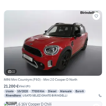
22
MINI Mini Countrym.(F60) - Mini 2.0 Cooper D North
21.200 €
Vinci
(
FI
)
Usato
10/2020
77030 Km
Diesel
Manuale
Euro 6
Rivenditore
USATO SELEZIONATO BIRINDELLI
10