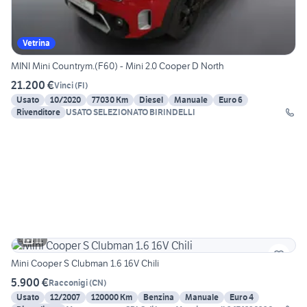
Vetrina
MINI Mini Countrym.(F60) - Mini 2.0 Cooper D North
21.200 €
Vinci
(
FI
)
Usato
10/2020
77030 Km
Diesel
Manuale
Euro 6
Rivenditore
USATO SELEZIONATO BIRINDELLI
11
Mini Cooper S Clubman 1.6 16V Chili
5.900 €
Racconigi
(
CN
)
Usato
12/2007
120000 Km
Benzina
Manuale
Euro 4