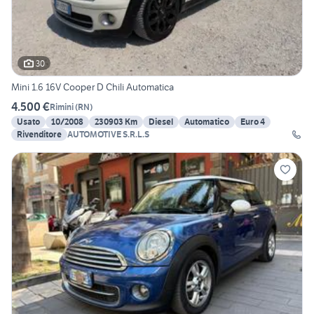
30
Mini 1.6 16V Cooper D Chili Automatica
4.500 €
Rimini
(
RN
)
Usato
10/2008
230903 Km
Diesel
Automatico
Euro 4
Rivenditore
AUTOMOTIVE S.R.L.S