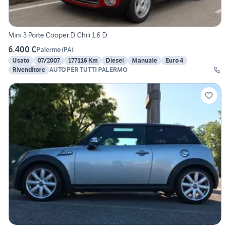
Mini 3 Porte Cooper D Chili 1.6 D
6.400 €
Palermo
(
PA
)
Usato
07/2007
177116 Km
Diesel
Manuale
Euro 4
Rivenditore
AUTO PER TUTTI PALERMO