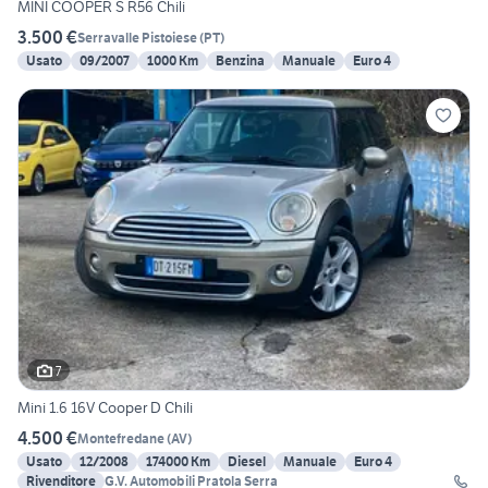
MINI COOPER S R56 Chili
3.500 €
Serravalle Pistoiese
(
PT
)
Usato
09/2007
1000 Km
Benzina
Manuale
Euro 4
7
Mini 1.6 16V Cooper D Chili
4.500 €
Montefredane
(
AV
)
Usato
12/2008
174000 Km
Diesel
Manuale
Euro 4
Rivenditore
G.V. Automobili Pratola Serra