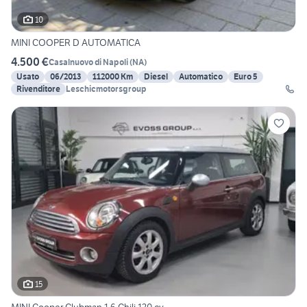
10
MINI COOPER D AUTOMATICA
4.500 €
Casalnuovo di Napoli
(
NA
)
Usato
06/2013
112000 Km
Diesel
Automatico
Euro 5
Rivenditore
Leschicmotorsgroup
15