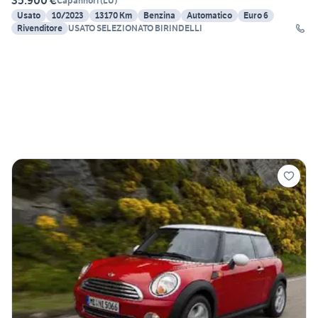
35.900 €
Capannori
(
LU
)
Usato
10/2023
13170 Km
Benzina
Automatico
Euro 6
Rivenditore
USATO SELEZIONATO BIRINDELLI