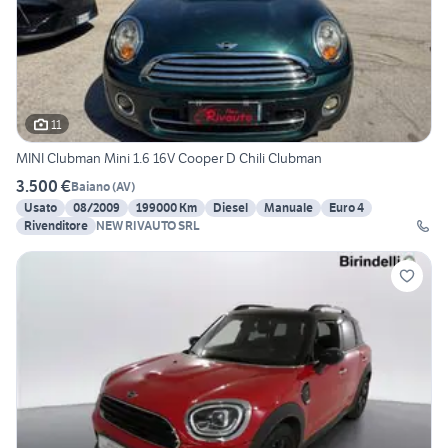
11
MINI Clubman Mini 1.6 16V Cooper D Chili Clubman
3.500 €
Baiano
(
AV
)
Usato
08/2009
199000 Km
Diesel
Manuale
Euro 4
Rivenditore
NEW RIVAUTO SRL