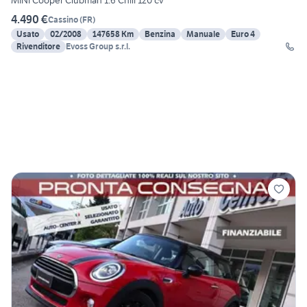
MINI Cooper Clubman 1.6 Chili 120 cv
4.490 €
Cassino
(
FR
)
Usato
02/2008
147658 Km
Benzina
Manuale
Euro 4
Rivenditore
Evoss Group s.r.l.