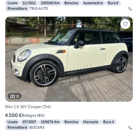
Usato
11/2012
200000 Km
Benzina
Automatico
Euro 5
Rivenditore
TRIS AUTO
18
Mini 1.6 16V Cooper Chili
4.500 €
Bologna
(
BO
)
Usato
07/2007
159676 Km
Benzina
Manuale
Euro 4
Rivenditore
BOCARS