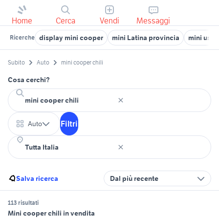
Home
Cerca
Vendi
Messaggi
display mini cooper
mini Latina provincia
mini usat
Ricerche
Subito
Auto
mini cooper chili
Cosa cerchi?
Filtri
Auto
Salva ricerca
Dal più recente
113 risultati
Mini cooper chili in vendita