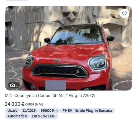
6
MINI Countryman Cooper SE ALL4 Plug-in 225 CV
24.000 €
Roma
(
RM
)
Usato
11/2019
99600 Km
PHEV - Ibrido Plug-in Benzina
Automatico
Euro 6d-TEMP