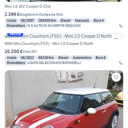
Mini 1.6 16V Cooper D Chili
2.399 €
Giugliano in Campania
(
NA
)
Usato
08/2007
268000 Km
Diesel
Manuale
Euro 4
Rivenditore
G.S.AUTO DI GIUSEPPE SEQUINO
Vetrina
MINI Mini Countrym.(F60) - Mini 2.0 Cooper D North
26.200 €
Vinci
(
FI
)
Usato
06/2022
68320 Km
Diesel
Automatico
Euro 6
Rivenditore
USATO SELEZIONATO BIRINDELLI