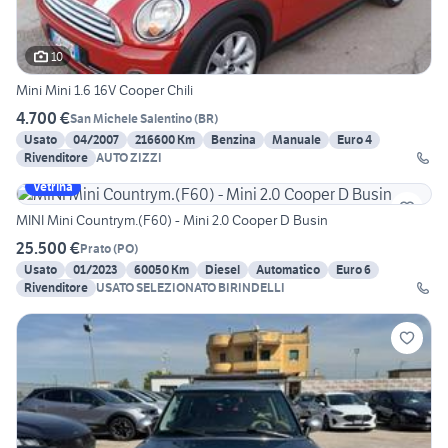
10
Mini Mini 1.6 16V Cooper Chili
4.700 €
San Michele Salentino
(
BR
)
Usato
04/2007
216600 Km
Benzina
Manuale
Euro 4
Rivenditore
AUTO ZIZZI
Vetrina
MINI Mini Countrym.(F60) - Mini 2.0 Cooper D Busin
25.500 €
Prato
(
PO
)
Usato
01/2023
60050 Km
Diesel
Automatico
Euro 6
Rivenditore
USATO SELEZIONATO BIRINDELLI