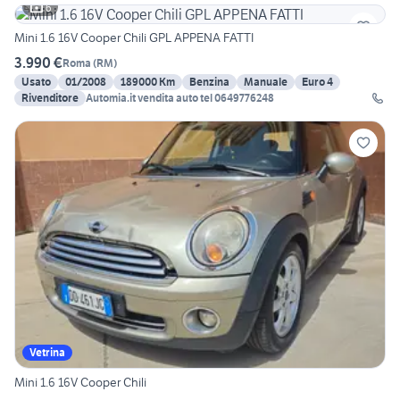
6
Mini 1.6 16V Cooper Chili GPL APPENA FATTI
3.990 €
Roma
(
RM
)
Usato
01/2008
189000 Km
Benzina
Manuale
Euro 4
Rivenditore
Automia.it vendita auto tel 0649776248
Vetrina
Mini 1.6 16V Cooper Chili