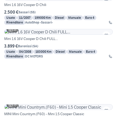
Mini 1.6 16V Cooper D Chili
2.500 €
Sassari
(
SS
)
Usato
11/2007
199000 Km
Diesel
Manuale
Euro 4
Rivenditore
AutoShop -Sassari-
15
Mini 1.6 16V Cooper D Chili FULL...
3.899 €
Baronissi
(
SA
)
Usato
04/2008
183000 Km
Diesel
Manuale
Euro 4
Rivenditore
DC MOTORS
25
MINI Mini Countrym.(F60) - Mini 1.5 Cooper Classic