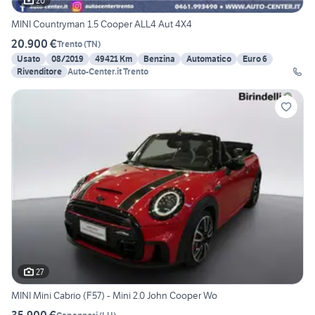
20
MINI Countryman 1.5 Cooper ALL4 Aut 4X4
20.900 €
Trento
(
TN
)
Usato
08/2019
49421 Km
Benzina
Automatico
Euro 6
Rivenditore
Auto-Center.it Trento
27
MINI Mini Cabrio (F57) - Mini 2.0 John Cooper Wo