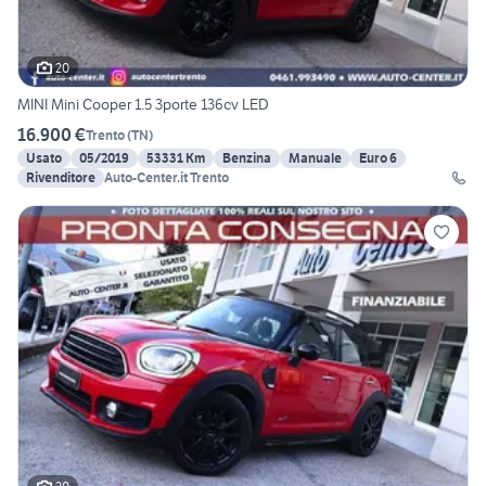
20
MINI Mini Cooper 1.5 3porte 136cv LED
16.900 €
Trento
(
TN
)
Usato
05/2019
53331 Km
Benzina
Manuale
Euro 6
Rivenditore
Auto-Center.it Trento