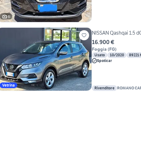
6
NISSAN Qashqai 1.5 d
16.900 €
Foggia
(
FG
)
Usato
10/2020
89221
Spoticar
Vetrina
Rivenditore
ROMANO CA