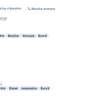
Mostra numero
i Car 4 World Srl
2019
 Km
Benzina
Manuale
Euro 6
S
)
0 Km
Diesel
Automatico
Euro 6