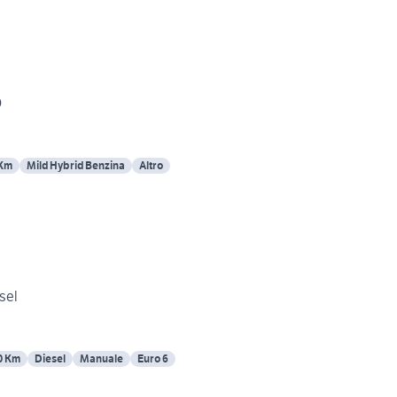
O
 Km
Mild Hybrid Benzina
Altro
i j11 diesel
0 Km
Diesel
Manuale
Euro 6