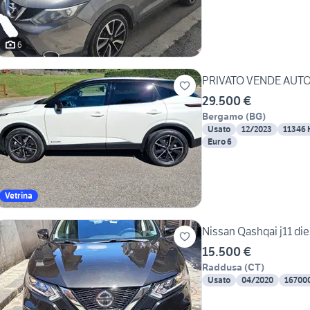
6
PRIVATO VENDE AUT
29.500 €
Bergamo
(
BG
)
Usato
12/2023
11346
Euro 6
Vetrina
Nissan Qashqa
15.500 €
Raddusa
(
CT
)
Usato
04/2020
16700