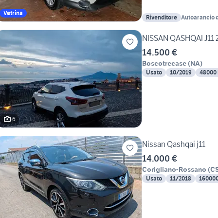
Vetrina
Rivenditore
Autoarancio d
NISSAN QASHQAI J11 
14.500 €
Boscotrecase
(
NA
)
Usato
10/2019
48000
6
Nissan Qashqai j11
14.000 €
Corigliano-Rossano
(
C
Usato
11/2018
16000