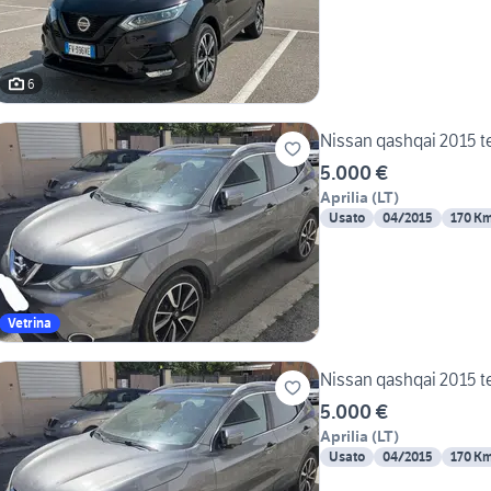
6
Nissan qashqai 2015
5.000 €
Aprilia
(
LT
)
Usato
04/2015
170 K
Vetrina
Nissan qashqai 2015
5.000 €
Aprilia
(
LT
)
Usato
04/2015
170 K