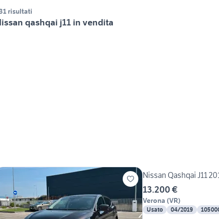
31 risultati
issan qashqai j11 in vendita
Nissan Qashqai J11 2
13.200 €
Verona
(
VR
)
Usato
04/2019
10500