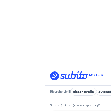
nissan evalia
autorad
Ricerche
simili
Subito
Auto
nissan qashqai j11