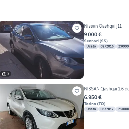
Nissan Qashqai j11
9.000 €
Sennori
(
SS
)
Usato
09/2016
23000
3
NISSAN Qashqai 1.6 dc
6.950 €
Torino
(
TO
)
Usato
06/2017
23000