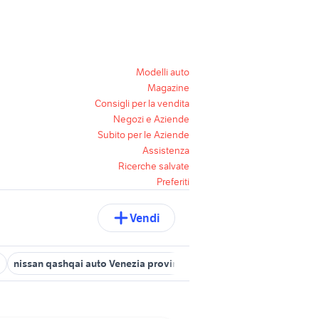
Modelli auto
Magazine
Consigli per la vendita
Negozi e Aziende
Subito per le Aziende
Assistenza
Ricerche salvate
Preferiti
Vendi
a
nissan qashqai auto Venezia provincia
nissan silvia
pick up n