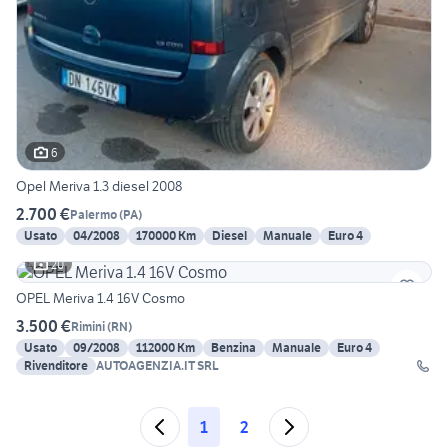
6
Opel Meriva 1.3 diesel 2008
2.700 €
Palermo
(
PA
)
Usato
04/2008
170000 Km
Diesel
Manuale
Euro 4
20
OPEL Meriva 1.4 16V Cosmo
3.500 €
Rimini
(
RN
)
Usato
09/2008
112000 Km
Benzina
Manuale
Euro 4
Rivenditore
AUTOAGENZIA.IT SRL
1
2