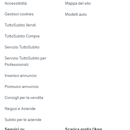
Accessibilità
Mappa del sito
Loft, mansarde e
Veicoli commerciali
altro
Gestisci cookies
Modelli auto
Case vacanza
TuttoSubito Vendi
Uffici e Locali
TuttoSubito Compra
commerciali
Servizio TuttoSubito
elettronica
per la casa e la
sports e hobby
Servizio TuttoSubito per
persona
Informatica
Animali
Professionisti
Arredamento e
Console e
Accessori per
Casalinghi
Inserisci annuncio
Videogiochi
animali
Elettrodomestici
Promuovi annuncio
Audio/Video
Musica e Film
Giardino e Fai da te
Consigli per la vendita
Fotografia
Libri e Riviste
Abbigliamento e
Negozi e Aziende
Telefonia
Strumenti Musicali
Accessori
Subito per le aziende
Sports
Tutto per i bambini
Seguici su
Scarica gratis l'App