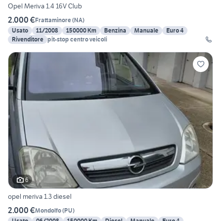
Opel Meriva 1.4 16V Club
2.000 €
Frattaminore
(
NA
)
Usato
11/2008
150000 Km
Benzina
Manuale
Euro 4
Rivenditore
pit-stop centro veicoli
6
opel meriva 1.3 diesel
2.000 €
Mondolfo
(
PU
)
Usato
06/2008
150000 Km
Diesel
Manuale
Euro 4