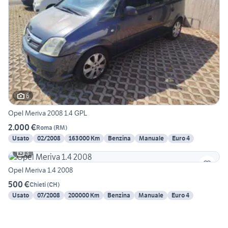
6
Opel Meriva 2008 1.4 GPL
2.000 €
Roma
(
RM
)
Usato
02/2008
163000 Km
Benzina
Manuale
Euro 4
3
Opel Meriva 1.4 2008
500 €
Chieti
(
CH
)
Usato
07/2008
200000 Km
Benzina
Manuale
Euro 4