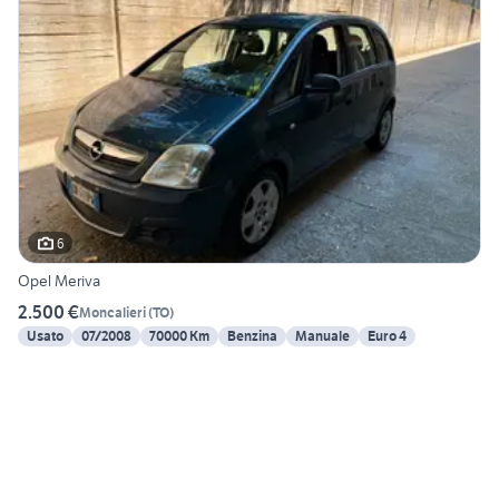
6
Opel Meriva
2.500 €
Moncalieri
(
TO
)
Usato
07/2008
70000 Km
Benzina
Manuale
Euro 4