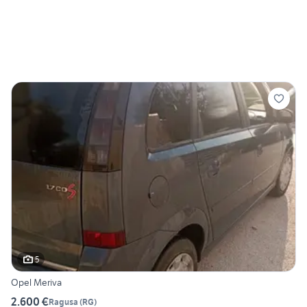
5
Opel Meriva
2.600 €
Ragusa
(
RG
)