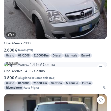
5
Opel Meriva 2008
2.600 €
Trento
(
TN
)
Usato
06/2008
210000 Km
Diesel
Manuale
Euro 4
30
Opel Meriva 1.4 16V Cosmo
3.800 €
Giugliano in Campania
(
NA
)
Usato
01/2008
75000 Km
Benzina
Manuale
Euro 4
Rivenditore
Auto Pigna