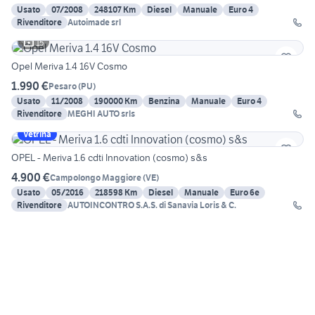
Usato
07/2008
248107 Km
Diesel
Manuale
Euro 4
Rivenditore
Autoimade srl
15
Opel Meriva 1.4 16V Cosmo
1.990 €
Pesaro
(
PU
)
Usato
11/2008
190000 Km
Benzina
Manuale
Euro 4
Rivenditore
MEGHI AUTO srls
Vetrina
OPEL - Meriva 1.6 cdti Innovation (cosmo) s&s
4.900 €
Campolongo Maggiore
(
VE
)
Usato
05/2016
218598 Km
Diesel
Manuale
Euro 6e
Rivenditore
AUTOINCONTRO S.A.S. di Sanavia Loris & C.