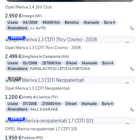
Opel Meriva 1.4 16V Club
2.950 €
Inzago
(
MI
)
Usato
04/2008
96000 Km
Benzina
Manuale
Euro 4
Rivenditore
J.J. AUTO
Vetrina
Opel Meriva 1.3 CDTI 75cv Cosmo - 2008
2.499 €
Giugliano in Campania
(
NA
)
Usato
01/2008
257000 Km
Diesel
Manuale
Euro 4
Rivenditore
PAROLAUTO DI LETIZIA FORTUNA
11
Opel Meriva 1.3 CDTI Neopatentati
1.200 €
Motta di Livenza
(
TV
)
Usato
07/2008
270000 Km
Diesel
Manuale
Euro 4
Rivenditore
SALL'S GARAGE
Vetrina
OPEL Meriva neopatentati 1.7 CDTI 101
1.950 €
Padova
(
PD
)