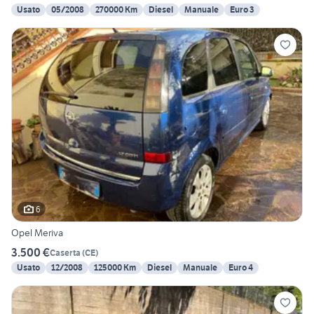
Usato
05/2008
270000 Km
Diesel
Manuale
Euro 3
6
Opel Meriva
3.500 €
Caserta
(
CE
)
Usato
12/2008
125000 Km
Diesel
Manuale
Euro 4