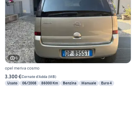
6
opel meriva cosmo
3.300 €
Cornate d'Adda
(
MB
)
Usato
06/2008
86000 Km
Benzina
Manuale
Euro 4