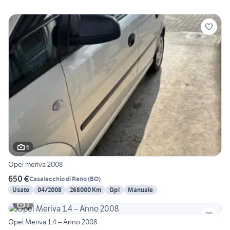
6
Opel meriva 2008
650 €
Casalecchio di Reno
(
BO
)
Usato
04/2008
268000 Km
Gpl
Manuale
3
Opel Meriva 1.4 – Anno 2008