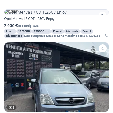
15
Opel Meriva 1.7 CDTI 125CV Enjoy
2.900 €
Racconigi
(
CN
)
Usato
12/2008
199000 Km
Diesel
Manuale
Euro 4
Rivenditore
Maxautogroup SRLS di Lena Massimo cell.3474296336
8