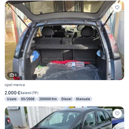
6
opel meriva
2.000 €
Salemi
(
TP
)
Usato
03/2008
200000 Km
Diesel
Manuale