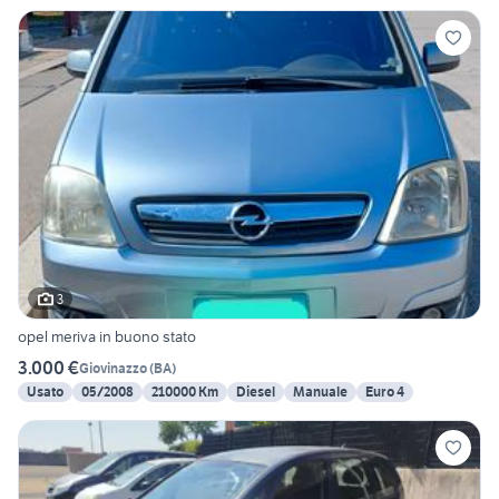
3
opel meriva in buono stato
3.000 €
Giovinazzo
(
BA
)
Usato
05/2008
210000 Km
Diesel
Manuale
Euro 4