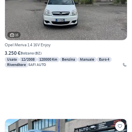
16
Opel Meriva 1.4 16V Enjoy
3.250 €
Bolzano
(
BZ
)
Usato
12/2008
120000 Km
Benzina
Manuale
Euro 4
Rivenditore
SAFI AUTO