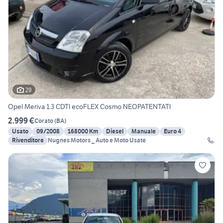
29
Opel Meriva 1.3 CDTI ecoFLEX Cosmo NEOPATENTATI
2.999 €
Corato
(
BA
)
Usato
09/2008
168000 Km
Diesel
Manuale
Euro 4
Rivenditore
Nugnes Motors _ Auto e Moto Usate