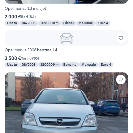
Opel meriva 1.3 multijet
2.000 €
Bari
(
BA
)
Usato
04/2008
269000 Km
Diesel
Manuale
Euro 4
Opel mervia 2008 benzina 1.4
3.500 €
Torino
(
TO
)
Usato
06/2008
180000 Km
Benzina
Manuale
Euro 4