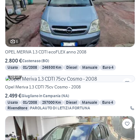
6
OPEL MERIVA 1.3 CDTI ecoFLEX anno 2008
2.800 €
Castenaso
(
BO
)
Usato
01/2008
246500 Km
Diesel
Manuale
Euro 4
14
Opel Meriva 1.3 CDTI 75cv Cosmo - 2008
2.499 €
Giugliano in Campania
(
NA
)
Usato
01/2008
257000 Km
Diesel
Manuale
Euro 4
Rivenditore
PAROLAUTO DI LETIZIA FORTUNA