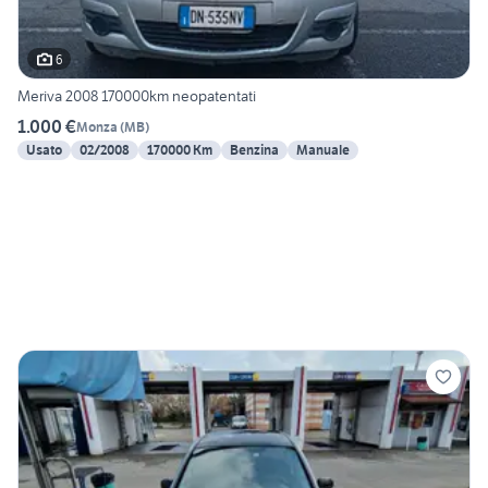
6
Meriva 2008 170000km neopatentati
1.000 €
Monza
(
MB
)
Usato
02/2008
170000 Km
Benzina
Manuale