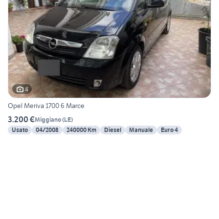
4
Opel Meriva 1700 6 Marce
3.200 €
Miggiano
(
LE
)
Usato
04/2008
240000 Km
Diesel
Manuale
Euro 4