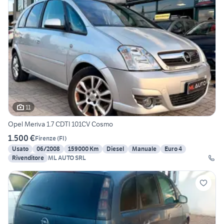
11
Opel Meriva 1.7 CDTI 101CV Cosmo
1.500 €
Firenze
(
FI
)
Usato
06/2008
159000 Km
Diesel
Manuale
Euro 4
Rivenditore
ML AUTO SRL