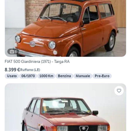
6
FIAT 500 Giardiniera (1971) - Targa RA
8.399 €
Ruffano
(
LE
)
Usato
06/1970
1000 Km
Benzina
Manuale
Pre-Euro