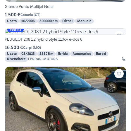
Grande Punto Multijet Nera
1.500 €
Catania
(
CT
)
Usato
10/2006
300000 Km
Diesel
Manuale
Vetrina
PEUGEOT 208 1.2 hybrid Style 110cv e-dcs 6
16.500 €
Carpi
(
MO
)
Usato
03/2025
8852 Km
Ibrida
Automatico
Euro 6
Rivenditore
FERRARI MOTORS