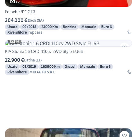
30
Porsche 911 GT3
204.000 €
Eboli
(
SA
)
Usato
09/2018
23000 Km
Benzina
Manuale
Euro 6
Rivenditore
wpcars
14
KIA Stonic 1.6 CRDI 110cv 2WD Style EU6B
12.900 €
Latina
(
LT
)
Usato
01/2019
163900 Km
Diesel
Manuale
Euro 6
Rivenditore
MIXAUTO S.R.L.