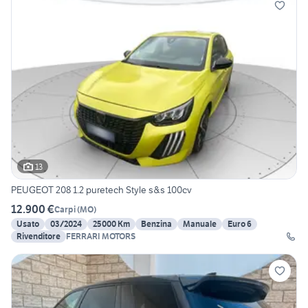
13
PEUGEOT 208 1.2 puretech Style s&s 100cv
12.900 €
Carpi
(
MO
)
Usato
03/2024
25000 Km
Benzina
Manuale
Euro 6
Rivenditore
FERRARI MOTORS