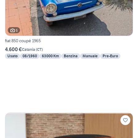
6
fiat 850 coupé 1965
4.600 €
Catania
(
CT
)
Usato
08/1960
63000 Km
Benzina
Manuale
Pre-Euro