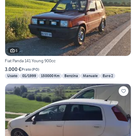
6
Fiat Panda 141 Young 900cc
3.000 €
Prato
(
PO
)
Usato
01/1999
150000 Km
Benzina
Manuale
Euro 2