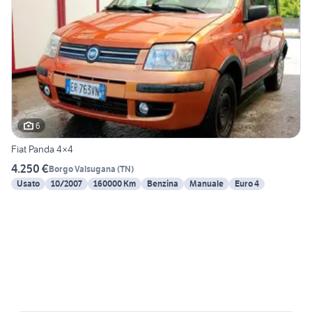
6
Fiat Panda 4×4
4.250 €
Borgo Valsugana
(
TN
)
Usato
10/2007
160000 Km
Benzina
Manuale
Euro 4