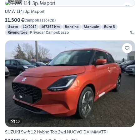
13
BMW 114i 3p. Msport
11.500 €
Campobasso
(
CB
)
Usato
12/2012
167367 Km
Benzina
Manuale
Euro 5
Rivenditore
Privacar Campobasso
10
SUZUKI Swift 1.2 Hybrid Top 2wd NUOVO DA IMMATRI