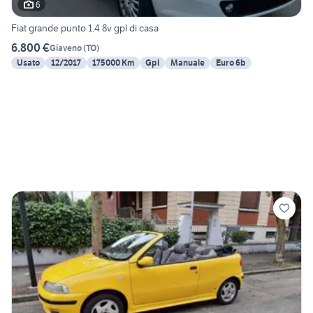
6
Fiat grande punto 1.4 8v gpl di casa
6.800 €
Giaveno
(
TO
)
Usato
12/2017
175000 Km
Gpl
Manuale
Euro 6b