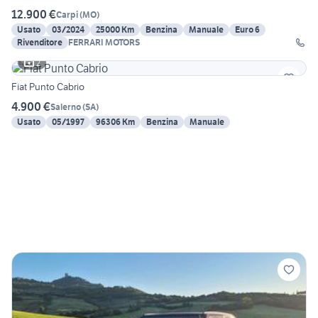
12.900 €
Carpi
(
MO
)
Usato
03/2024
25000 Km
Benzina
Manuale
Euro 6
Rivenditore
FERRARI MOTORS
2
Fiat Punto Cabrio
4.900 €
Salerno
(
SA
)
Usato
05/1997
96306 Km
Benzina
Manuale