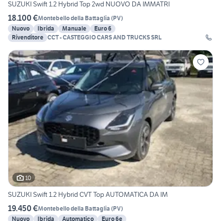
SUZUKI Swift 1.2 Hybrid Top 2wd NUOVO DA IMMATRI
18.100 €
Montebello della Battaglia
(
PV
)
Nuovo
Ibrida
Manuale
Euro 6
Rivenditore
CCT - CASTEGGIO CARS AND TRUCKS SRL
10
SUZUKI Swift 1.2 Hybrid CVT Top AUTOMATICA DA IM
19.450 €
Montebello della Battaglia
(
PV
)
Nuovo
Ibrida
Automatico
Euro 6e