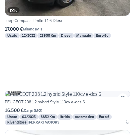
6
Jeep Compass Limited 1.6 Diesel
17.000 €
Milano
(
MI
)
Usato
12/2022
28900 Km
Diesel
Manuale
Euro 6c
13
PEUGEOT 208 1.2 hybrid Style 110cv e-dcs 6
16.500 €
Carpi
(
MO
)
Usato
03/2025
8852 Km
Ibrida
Automatico
Euro 6
Rivenditore
FERRARI MOTORS