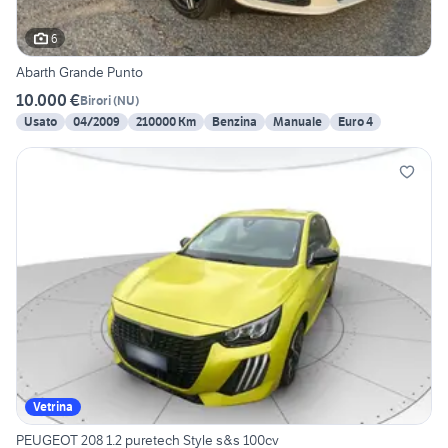
6
Abarth Grande Punto
10.000 €
Birori
(
NU
)
Usato
04/2009
210000 Km
Benzina
Manuale
Euro 4
Vetrina
PEUGEOT 208 1.2 puretech Style s&s 100cv