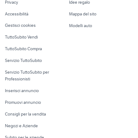
chevrolet spark
cafe racer usate
Privacy
Idee regalo
Garage e box
Caravan e Camper
Accessibilità
Mappa del sito
Loft, mansarde e
Veicoli commerciali
altro
Gestisci cookies
Modelli auto
Case vacanza
TuttoSubito Vendi
Uffici e Locali
TuttoSubito Compra
commerciali
Servizio TuttoSubito
elettronica
per la casa e la
sports e hobby
Servizio TuttoSubito per
persona
Informatica
Animali
Professionisti
Arredamento e
Console e
Accessori per
Casalinghi
Inserisci annuncio
Videogiochi
animali
Elettrodomestici
Promuovi annuncio
Audio/Video
Musica e Film
Giardino e Fai da te
Consigli per la vendita
Fotografia
Libri e Riviste
Abbigliamento e
Negozi e Aziende
Telefonia
Strumenti Musicali
Accessori
Subito per le aziende