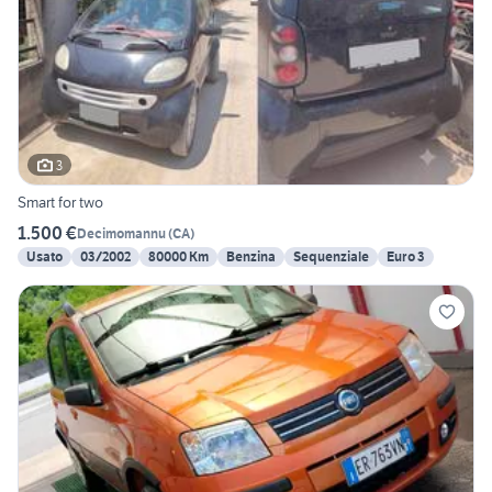
3
Smart for two
1.500 €
Decimomannu
(
CA
)
Usato
03/2002
80000 Km
Benzina
Sequenziale
Euro 3