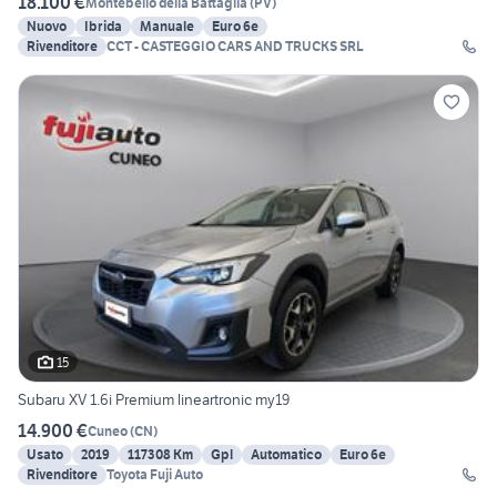
18.100 €
Montebello della Battaglia
(
PV
)
Nuovo
Ibrida
Manuale
Euro 6e
Rivenditore
CCT - CASTEGGIO CARS AND TRUCKS SRL
15
Subaru XV 1.6i Premium lineartronic my19
14.900 €
Cuneo
(
CN
)
Usato
2019
117308 Km
Gpl
Automatico
Euro 6e
Rivenditore
Toyota Fuji Auto