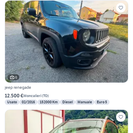
6
jeep renegade
12.500 €
Moncalieri
(
TO
)
Usato
02/2016
152000 Km
Diesel
Manuale
Euro 5