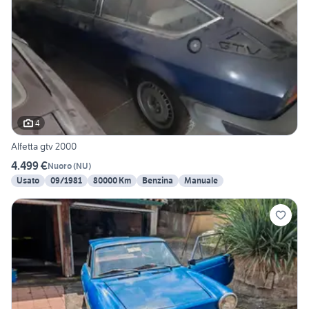
4
Alfetta gtv 2000
4.499 €
Nuoro
(
NU
)
Usato
09/1981
80000 Km
Benzina
Manuale