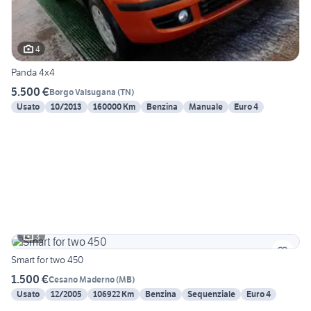
4
Panda 4x4
5.500 €
Borgo Valsugana
(
TN
)
Usato
10/2013
160000 Km
Benzina
Manuale
Euro 4
3
Smart for two 450
1.500 €
Cesano Maderno
(
MB
)
Usato
12/2005
106922 Km
Benzina
Sequenziale
Euro 4