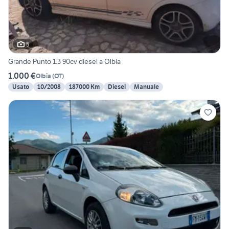
5
Grande Punto 1.3 90cv diesel a Olbia
1.000 €
Olbia
(
OT
)
Usato
10/2008
187000 Km
Diesel
Manuale