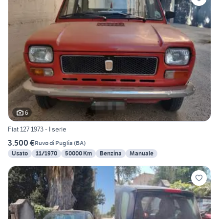
6
Fiat 127 1973 - I serie
3.500 €
Ruvo di Puglia
(
BA
)
Usato
11/1970
50000 Km
Benzina
Manuale