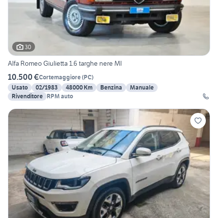
30
Alfa Romeo Giulietta 1.6 targhe nere MI
10.500 €
Cortemaggiore
(
PC
)
Usato
02/1983
48000 Km
Benzina
Manuale
Rivenditore
RPM auto