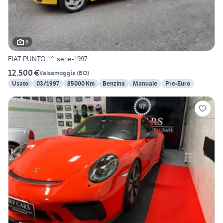
6
FIAT PUNTO 1^ serie-1997
12.500 €
Valsamoggia
(
BO
)
Usato
03/1997
85000 Km
Benzina
Manuale
Pre-Euro