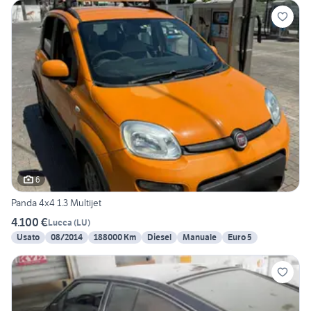
6
Panda 4x4 1.3 Multijet
4.100 €
Lucca
(
LU
)
Usato
08/2014
188000 Km
Diesel
Manuale
Euro 5