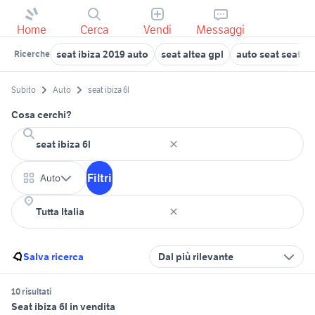
Home
Cerca
Vendi
Messaggi
seat ibiza 2019 auto
seat altea gpl
auto seat seat ar
Ricerche
Subito
Auto
seat ibiza 6l
Cosa cerchi?
Filtri
Auto
Salva ricerca
Dal più rilevante
10 risultati
Seat ibiza 6l in vendita