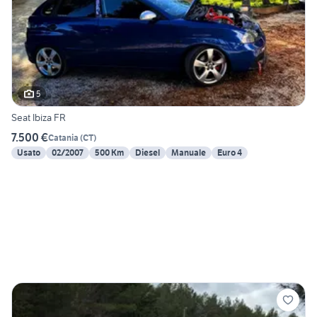
5
Seat Ibiza FR
7.500 €
Catania
(
CT
)
Usato
02/2007
500 Km
Diesel
Manuale
Euro 4