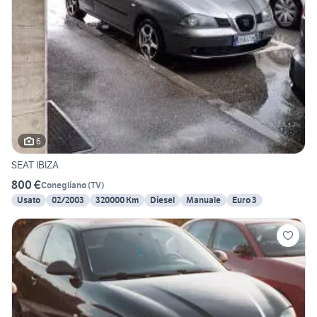
6
SEAT IBIZA
800 €
Conegliano
(
TV
)
Usato
02/2003
320000 Km
Diesel
Manuale
Euro 3