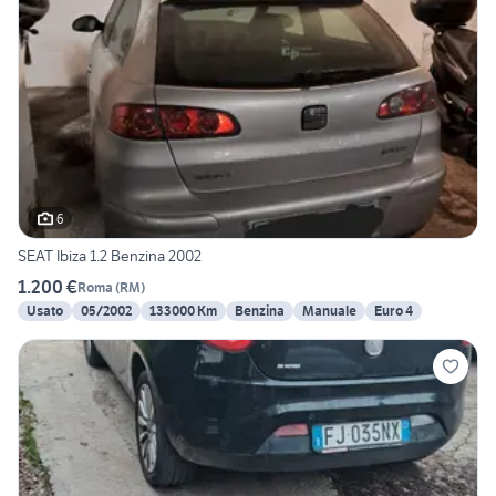
6
SEAT Ibiza 1.2 Benzina 2002
1.200 €
Roma
(
RM
)
Usato
05/2002
133000 Km
Benzina
Manuale
Euro 4