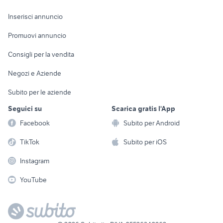
Arredamento e
Console e
Accessori per
Casalinghi
Inserisci annuncio
Videogiochi
animali
Elettrodomestici
Promuovi annuncio
Audio/Video
Musica e Film
Giardino e Fai da te
Consigli per la vendita
Fotografia
Libri e Riviste
Abbigliamento e
Negozi e Aziende
Telefonia
Strumenti Musicali
Accessori
Subito per le aziende
Sports
Tutto per i bambini
Seguici su
Scarica gratis l'App
Biciclette
Facebook
Subito per Android
Collezionismo
TikTok
Subito per iOS
Instagram
YouTube