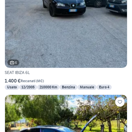
6
SEAT IBIZA 6L
1.400 €
Recanati
(
MC
)
Usato
12/2005
210000 Km
Benzina
Manuale
Euro 4