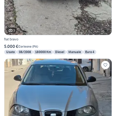
3
fiat bravo
5.000 €
Corleone
(
PA
)
Usato
08/2008
180000 Km
Diesel
Manuale
Euro 4