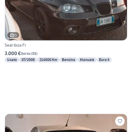
5
Seat ibiza Fr
3.000 €
Sorso
(
SS
)
Usato
07/2008
214000 Km
Benzina
Manuale
Euro 4