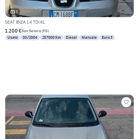
5
SEAT IBIZA 1.4 TDI 6L
1.200 €
San Severo
(
FG
)
Usato
03/2004
257000 Km
Diesel
Manuale
Euro 3