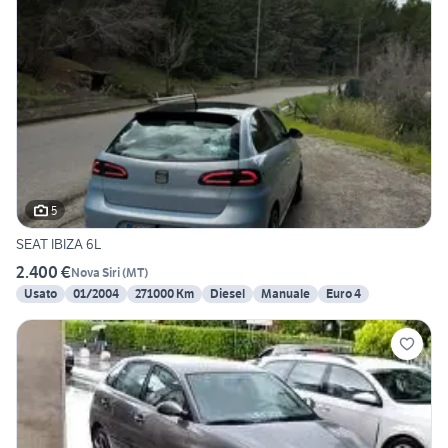
5
SEAT IBIZA 6L
2.400 €
Nova Siri
(
MT
)
Usato
01/2004
271000 Km
Diesel
Manuale
Euro 4