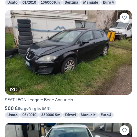
Usato
01/2010
136000 Km
Benzina
Manuale
Euro 4
6
SEAT LEON Leggere Bene Annuncio
500 €
Borgo Virgilio
(
MN
)
Usato
05/2010
330000 Km
Diesel
Manuale
Euro 4