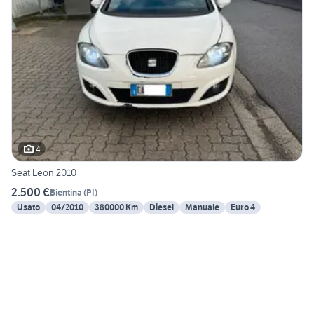
4
Seat Leon 2010
2.500 €
Bientina
(
PI
)
Usato
04/2010
380000 Km
Diesel
Manuale
Euro 4