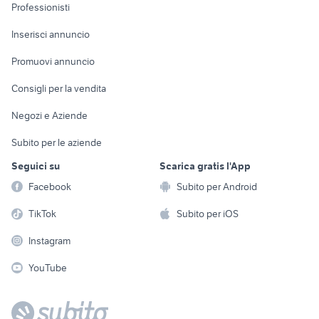
Informatica
Animali
Professionisti
Arredamento e
Console e
Accessori per
Casalinghi
Inserisci annuncio
Videogiochi
animali
Elettrodomestici
Promuovi annuncio
Audio/Video
Musica e Film
Giardino e Fai da te
Consigli per la vendita
Fotografia
Libri e Riviste
Abbigliamento e
Negozi e Aziende
Telefonia
Strumenti Musicali
Accessori
Subito per le aziende
Sports
Tutto per i bambini
Seguici su
Scarica gratis l'App
Biciclette
Facebook
Subito per Android
Collezionismo
TikTok
Subito per iOS
Instagram
YouTube