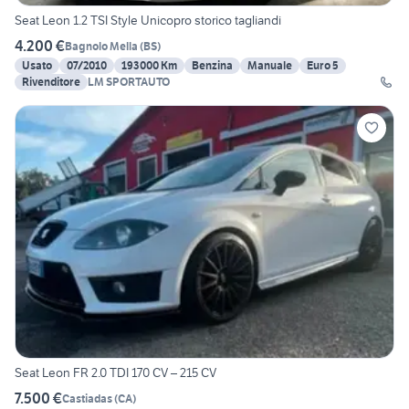
Seat Leon 1.2 TSI Style Unicopro storico tagliandi
4.200 €
Bagnolo Mella
(
BS
)
Usato
07/2010
193000 Km
Benzina
Manuale
Euro 5
Rivenditore
LM SPORTAUTO
Seat Leon FR 2.0 TDI 170 CV – 215 CV
7.500 €
Castiadas
(
CA
)