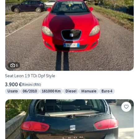
6
Seat Leon 1.9 TDi Dpf Style
3.900 €
Rimini
(
RN
)
Usato
06/2010
161000 Km
Diesel
Manuale
Euro 4