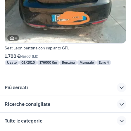
4
Seat Leon benzina con impianto GPL
1.700 €
Nardo'
(
LE
)
Usato
05/2010
176000 Km
Benzina
Manuale
Euro 4
Più cercati
Correlati
Richerche simili
Suggerimenti
Ricerche consigliate
fiat 500 anno 2010
seat leon nera
seat leon sw fr
suzuki jimny usato piemonte
land rover discovery sport
seat Trentino Alto
seat leon diesel
toyota rav4
Tutte le categorie
Adige
panda 2017
seat leon 2001
hyundai 9 posti
fiorino pick up
seat vicenza e