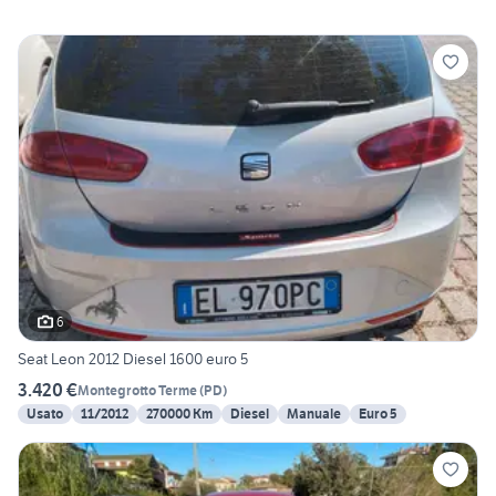
6
Seat Leon 2012 Diesel 1600 euro 5
3.420 €
Montegrotto Terme
(
PD
)
Usato
11/2012
270000 Km
Diesel
Manuale
Euro 5