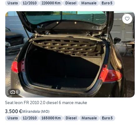
Usato
12/2010
220000 Km
Diesel
Manuale
Euro 5
6
Seat leon FR 2010 2.0 diesel 6 marce mauke
3.500 €
Mirandola
(
MO
)
Usato
12/2010
165000 Km
Diesel
Manuale
Euro 5