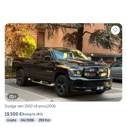
6
Dodge ram 1500 v8 anno2006
19.500 €
Bologna
(
BO
)
Usato
04/2006
259 Km