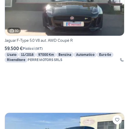
30
Jaguar F-Type 5.0 V8 aut. AWD Coupé R
59.500 €
Pisticci
(
MT
)
Usato
11/2016
97000 Km
Benzina
Automatico
Euro 6e
Rivenditore
PERRE MOTORS SRLS