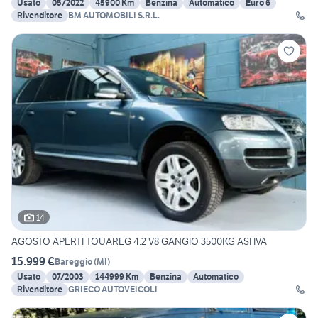
Usato
05/2022
45900 Km
Benzina
Automatico
Euro 6
Rivenditore
BM AUTOMOBILI S.R.L.
14
AGOSTO APERTI TOUAREG 4.2 V8 GANGIO 3500KG ASI IVA
15.999 €
Bareggio
(
MI
)
Usato
07/2003
144999 Km
Benzina
Automatico
Rivenditore
GRIECO AUTOVEICOLI