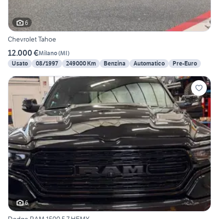
6
Chevrolet Tahoe
12.000 €
Milano
(
MI
)
Usato
08/1997
249000 Km
Benzina
Automatico
Pre-Euro
6