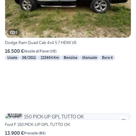
6
Dodge Ram Quad Cab 4x4 5.7 HEMI V8
16.500 €
Musile di Piave
(
VE
)
Usato
08/2011
223694 Km
Benzina
Manuale
Euro 4
26
Ford F 150 PICK-UP GPL TUTTO OK
13.900 €
Prevalle
(
BS
)