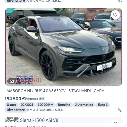
Rivenditore
UNICA MOTORI S.R.L.
30
LAMBORGHINI URUS 4.0 V8 650CV - 5 TAGLIANDI - GARA
194.500 €
Pescara
(
PE
)
Usato
02/2021
60900 Km
Benzina
Automatico
Euro 6
Rivenditore
BM AUTOMOBILI S.R.L.
6