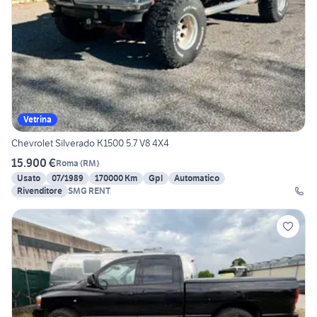
Vetrina
Chevrolet Silverado K1500 5.7 V8 4X4
15.900 €
Roma
(
RM
)
Usato
07/1989
170000 Km
Gpl
Automatico
Rivenditore
SMG RENT