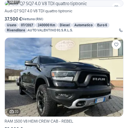
13
Audi Q7 SQ7 4.0 V8 TDI quattro tiptronic
37.500 €
Nettuno
(
RM
)
Usato
07/2017
240000 Km
Diesel
Automatico
Euro 6
Rivenditore
AUTO VALENTINO 91 S.R.L.S.
20
RAM 1500 V8 HEMI CREW CAB - REBEL