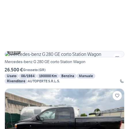
30
Mercedes-benz G 280 GE corto Station Wagon
26.500 €
Grosseto
(
GR
)
Usato
08/1984
190000 Km
Benzina
Manuale
Rivenditore
AUTOPERTE S.R.L.S.