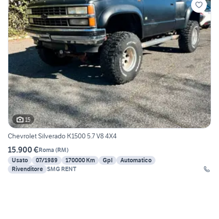
15
Chevrolet Silverado K1500 5.7 V8 4X4
15.900 €
Roma
(
RM
)
Usato
07/1989
170000 Km
Gpl
Automatico
Rivenditore
SMG RENT