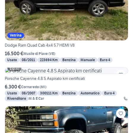
Vetrina
Dodge Ram Quad Cab 4x4 5.7 HEMI V8
16.500 €
Musile di Piave
(
VE
)
Usato
08/2011
223694 Km
Benzina
Manuale
Euro 4
30
Porsche Cayenne 4.8 S Aspirato km certificati
6.300 €
Cornaredo
(
MI
)
Usato
08/2007
300111 Km
Benzina
Automatico
Euro 4
Rivenditore
M & E Car