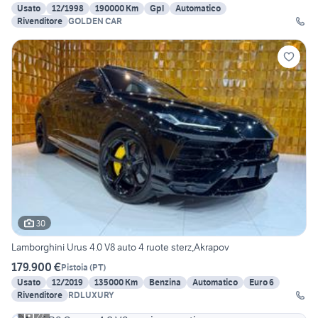
Usato
12/1998
190000 Km
Gpl
Automatico
Rivenditore
GOLDEN CAR
30
Lamborghini Urus 4.0 V8 auto 4 ruote sterz,Akrapov
179.900 €
Pistoia
(
PT
)
Usato
12/2019
135000 Km
Benzina
Automatico
Euro 6
Rivenditore
RDLUXURY
27