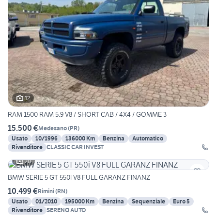
12
RAM 1500 RAM 5.9 V8 / SHORT CAB / 4X4 / GOMME 3
15.500 €
Medesano
(
PR
)
Usato
10/1996
136000 Km
Benzina
Automatico
Rivenditore
CLASSIC CAR INVEST
20
BMW SERIE 5 GT 550i V8 FULL GARANZ FINANZ
10.499 €
Rimini
(
RN
)
Usato
01/2010
195000 Km
Benzina
Sequenziale
Euro 5
Rivenditore
SERENO AUTO