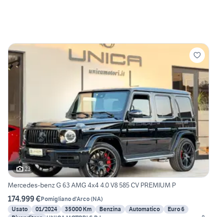
23
Mercedes-benz G 63 AMG 4x4 4.0 V8 585 CV PREMIUM P
174.999 €
Pomigliano d'Arco
(
NA
)
Usato
01/2024
35000 Km
Benzina
Automatico
Euro 6