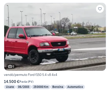
6
vendó/permuto Ford f150 5.4 v8 4x4
14.500 €
Pavia
(
PV
)
Usato
06/2003
250000 Km
Benzina
Automatico