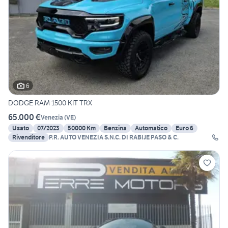
6
DODGE RAM 1500 KIT TRX
65.000 €
Venezia
(
VE
)
Usato
07/2023
50000 Km
Benzina
Automatico
Euro 6
Rivenditore
P.R. AUTO VENEZIA S.N.C. DI RABIJE PASO & C.