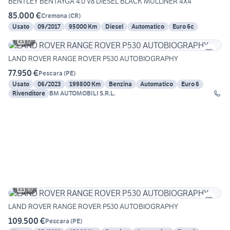
BENTLEY BENTAYGA 4.0 V8 DIESEL BLACK MULLINER 4X4
85.000 €
Cremona
(
CR
)
Usato
09/2017
95000 Km
Diesel
Automatico
Euro 6c
17
LAND ROVER RANGE ROVER P530 AUTOBIOGRAPHY
77.950 €
Pescara
(
PE
)
Usato
06/2023
199800 Km
Benzina
Automatico
Euro 6
Rivenditore
BM AUTOMOBILI S.R.L.
30
LAND ROVER RANGE ROVER P530 AUTOBIOGRAPHY
109.500 €
Pescara
(
PE
)