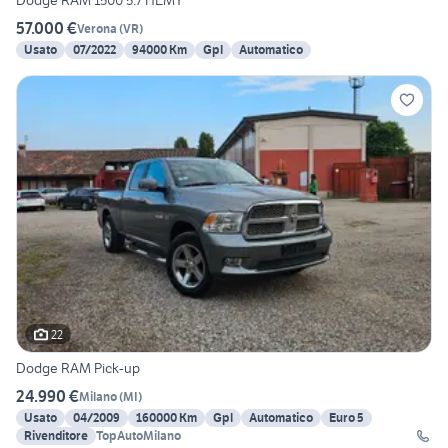
Dodge RAM 1500 5.7 HEMY
57.000 €
Verona
(
VR
)
Usato
07/2022
94000 Km
Gpl
Automatico
22
Dodge RAM Pick-up
24.990 €
Milano
(
MI
)
Usato
04/2009
160000 Km
Gpl
Automatico
Euro 5
Rivenditore
TopAutoMilano