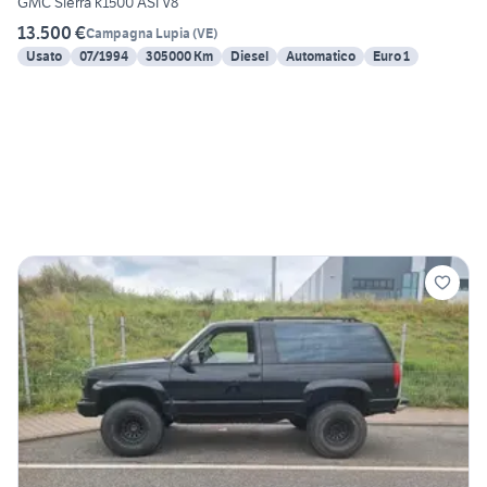
GMC Sierra k1500 ASI V8
13.500 €
Campagna Lupia
(
VE
)
Usato
07/1994
305000 Km
Diesel
Automatico
Euro 1