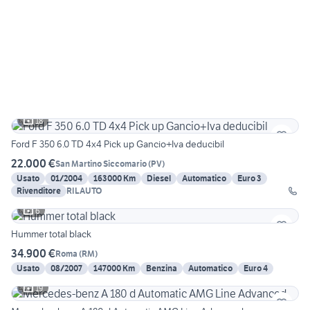
18
Ford F 350 6.0 TD 4x4 Pick up Gancio+Iva deducibil
22.000 €
San Martino Siccomario
(
PV
)
Usato
01/2004
163000 Km
Diesel
Automatico
Euro 3
Rivenditore
RILAUTO
6
Hummer total black
34.900 €
Roma
(
RM
)
Usato
08/2007
147000 Km
Benzina
Automatico
Euro 4
19