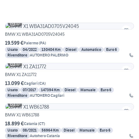
10
BMW X1 WBA31AD0705V24045
19.599 €
Palermo
(
PA
)
Usato
04/2022
130404 Km
Diesel
Automatico
Euro 6
Rivenditore
AUTOHERO PALERMO
10
BMW X1 ZA11772
13.099 €
Cagliari
(
CA
)
Usato
07/2017
147394 Km
Diesel
Manuale
Euro 6
Rivenditore
AUTOHERO Cagliari
10
BMW X1 WB61788
18.899 €
Catania
(
CT
)
Usato
08/2021
56964 Km
Diesel
Manuale
Euro 6
Rivenditore
Autohero Catania