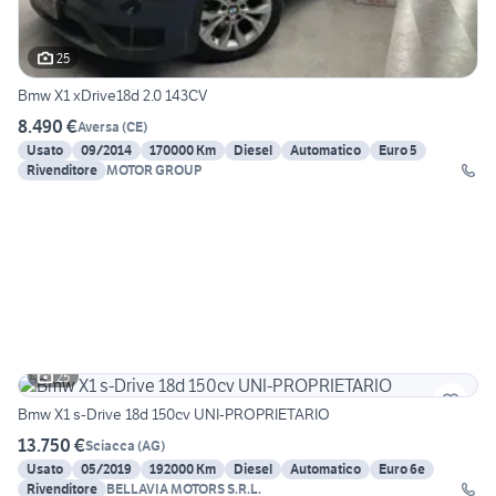
25
Bmw X1 xDrive18d 2.0 143CV
8.490 €
Aversa
(
CE
)
Usato
09/2014
170000 Km
Diesel
Automatico
Euro 5
Rivenditore
MOTOR GROUP
25
Bmw X1 s-Drive 18d 150cv UNI-PROPRIETARIO
13.750 €
Sciacca
(
AG
)
Usato
05/2019
192000 Km
Diesel
Automatico
Euro 6e
Rivenditore
BELLAVIA MOTORS S.R.L.