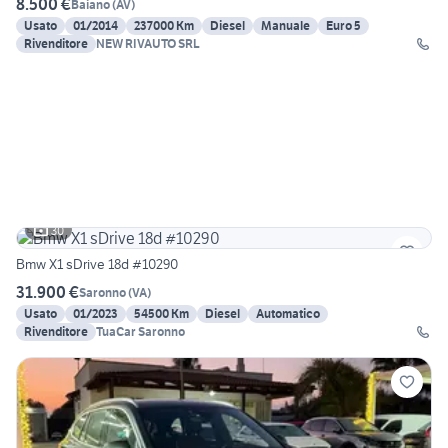
8.500 €
Baiano
(
AV
)
Usato
01/2014
237000 Km
Diesel
Manuale
Euro 5
Rivenditore
NEW RIVAUTO SRL
30
Bmw X1 sDrive 18d #10290
31.900 €
Saronno
(
VA
)
Usato
01/2023
54500 Km
Diesel
Automatico
Rivenditore
TuaCar Saronno