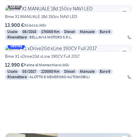
29
Bmw X1 MANUALE 18d 150cv NAVI LED
13.900 €
Sciacca
(
AG
)
Usato
08/2018
174000 Km
Diesel
Manuale
Euro 6
Rivenditore
BELLAVIA MOTORS S.R.L.
Vetrina
Bmw X1 xDrive20d xLine 190CV Full 2017
12.990 €
Palma di Montechiaro
(
AG
)
Usato
03/2017
220000 Km
Diesel
Manuale
Euro 6
Rivenditore
ALOTTO E GENEROSO AUTOMOBILI