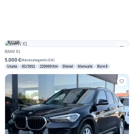
5
BMW X1
5.000 €
Maracalagonis
(
CA
)
Usato
02/2011
220000 Km
Diesel
Manuale
Euro 5