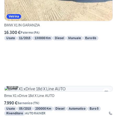
Vetrina
BMW X1 IN GARANZIA
16.300 €
Palermo
(
PA
)
Usato
11/2015
130000 Km
Diesel
Manuale
Euro 6b
15
Bmw X1 xDrive 18d X Line AUTO
7.990 €
Sarnonico
(
TN
)
Usato
05/2015
200000 Km
Diesel
Automatico
Euro 5
Rivenditore
AUTO RAINER