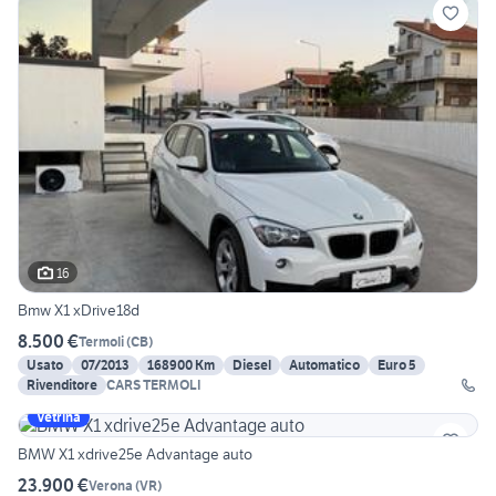
16
Bmw X1 xDrive18d
8.500 €
Termoli
(
CB
)
Usato
07/2013
168900 Km
Diesel
Automatico
Euro 5
Rivenditore
CARS TERMOLI
Vetrina
BMW X1 xdrive25e Advantage auto
23.900 €
Verona
(
VR
)