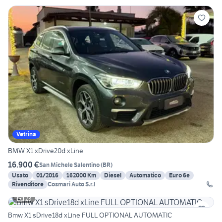
Vetrina
BMW X1 xDrive20d xLine
16.900 €
San Michele Salentino
(
BR
)
Usato
01/2016
162000 Km
Diesel
Automatico
Euro 6e
Rivenditore
Cosmari Auto S.r.l
23
Bmw X1 sDrive18d xLine FULL OPTIONAL AUTOMATIC