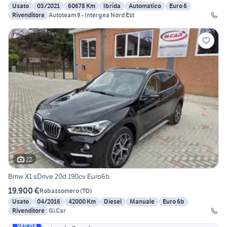
Usato
03/2021
60678 Km
Ibrida
Automatico
Euro 6
Rivenditore
Autoteam 9 - Intergea Nord Est
22
Bmw X1 sDrive 20d 190cv Euro6b
19.900 €
Robassomero
(
TO
)
Usato
04/2016
42000 Km
Diesel
Manuale
Euro 6b
Rivenditore
Gi.Car
Vetrina