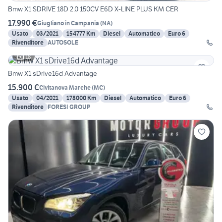
Bmw X1 SDRIVE 18D 2.0 150CV E6D X-LINE PLUS KM CER
17.990 €
Giugliano in Campania
(
NA
)
Usato
03/2021
154777 Km
Diesel
Automatico
Euro 6
Rivenditore
AUTOSOLE
18
Bmw X1 sDrive16d Advantage
15.900 €
Civitanova Marche
(
MC
)
Usato
04/2021
178000 Km
Diesel
Automatico
Euro 6
Rivenditore
FORESI GROUP