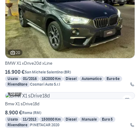
20
BMW X1 xDrive20d xLine
16.900 €
San Michele Salentino
(
BR
)
Usato
01/2016
162000 Km
Diesel
Automatico
Euro 6e
Rivenditore
Cosmari Auto S.r.l
17
Bmw X1 sDrive18d
8.900 €
Roma
(
RM
)
Usato
11/2013
150000 Km
Diesel
Manuale
Euro 5
Rivenditore
PINETACAR 2020