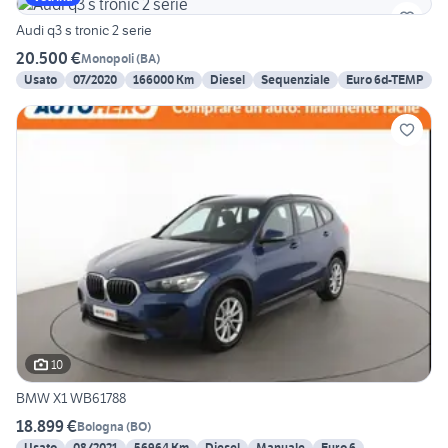
Audi q3 s tronic 2 serie
20.500 €
Monopoli
(
BA
)
Usato
07/2020
166000 Km
Diesel
Sequenziale
Euro 6d-TEMP
10
BMW X1 WB61788
18.899 €
Bologna
(
BO
)
Usato
08/2021
56964 Km
Diesel
Manuale
Euro 6