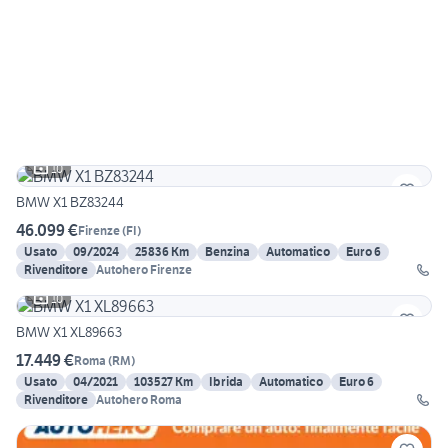
10
BMW X1 BZ83244
46.099 €
Firenze
(
FI
)
Usato
09/2024
25836 Km
Benzina
Automatico
Euro 6
Rivenditore
Autohero Firenze
10
BMW X1 XL89663
17.449 €
Roma
(
RM
)
Usato
04/2021
103527 Km
Ibrida
Automatico
Euro 6
Rivenditore
Autohero Roma