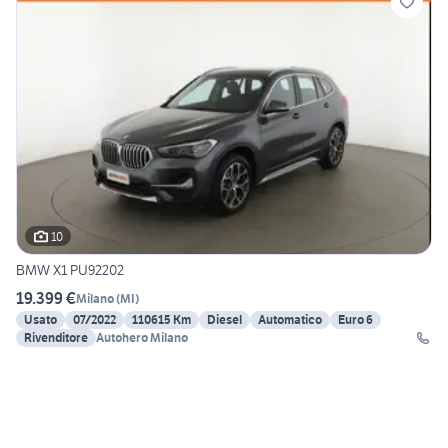
10
BMW X1 PU92202
19.399 €
Milano
(
MI
)
Usato
07/2022
110615 Km
Diesel
Automatico
Euro 6
Rivenditore
Autohero Milano