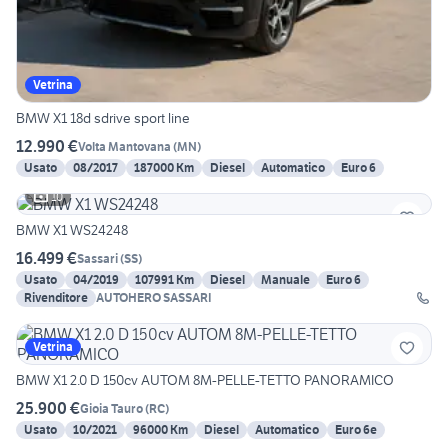
Vetrina
BMW X1 18d sdrive sport line
12.990 €
Volta Mantovana
(
MN
)
Usato
08/2017
187000 Km
Diesel
Automatico
Euro 6
10
BMW X1 WS24248
16.499 €
Sassari
(
SS
)
Usato
04/2019
107991 Km
Diesel
Manuale
Euro 6
Rivenditore
AUTOHERO SASSARI
Vetrina
BMW X1 2.0 D 150cv AUTOM 8M-PELLE-TETTO PANORAMICO
25.900 €
Gioia Tauro
(
RC
)
Usato
10/2021
96000 Km
Diesel
Automatico
Euro 6e