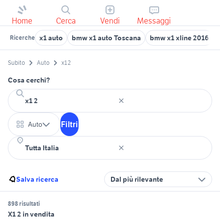
Home
Cerca
Vendi
Messaggi
x1 auto
bmw x1 auto Toscana
bmw x1 xline 2016
Ricerche
Subito
Auto
x1 2
Cosa cerchi?
Filtri
Auto
Salva ricerca
Dal più rilevante
898 risultati
X1 2 in vendita