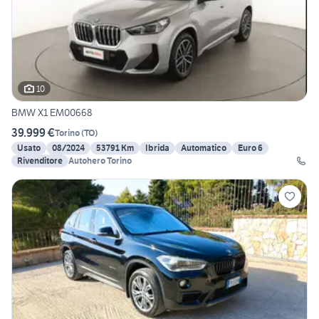
10
BMW X1 EM00668
39.999 €
Torino
(
TO
)
Usato
08/2024
53791 Km
Ibrida
Automatico
Euro 6
Rivenditore
Autohero Torino