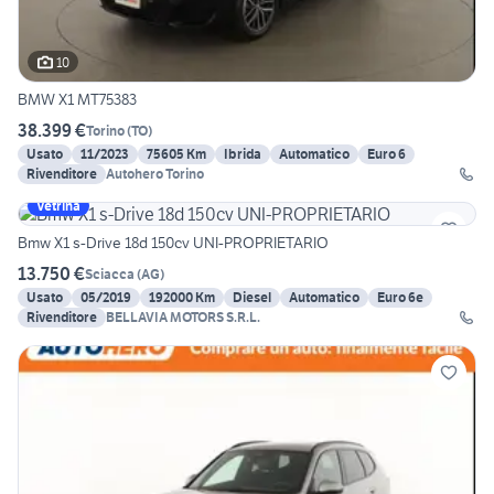
10
BMW X1 MT75383
38.399 €
Torino
(
TO
)
Usato
11/2023
75605 Km
Ibrida
Automatico
Euro 6
Rivenditore
Autohero Torino
Vetrina
Bmw X1 s-Drive 18d 150cv UNI-PROPRIETARIO
13.750 €
Sciacca
(
AG
)
Usato
05/2019
192000 Km
Diesel
Automatico
Euro 6e
Rivenditore
BELLAVIA MOTORS S.R.L.