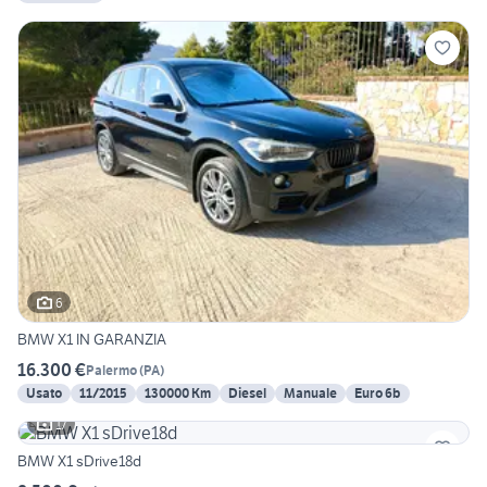
6
BMW X1 IN GARANZIA
16.300 €
Palermo
(
PA
)
Usato
11/2015
130000 Km
Diesel
Manuale
Euro 6b
17
BMW X1 sDrive18d