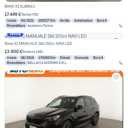
BMW X1 XL89663
17.449 €
Torino
(
TO
)
Usato
04/2021
103527 Km
Ibrida
Automatico
Euro 6
Rivenditore
Autohero Torino
Vetrina
Bmw X1 MANUALE 18d 150cv NAVI LED
13.900 €
Sciacca
(
AG
)
Usato
08/2018
174000 Km
Diesel
Manuale
Euro 6
Rivenditore
BELLAVIA MOTORS S.R.L.