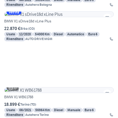
Rivenditore
Autohero Bologna
Vetrina
BMW X1 sDrive18d xLine Plus
22.870 €
Erba
(
CO
)
Usato
12/2020
54000 Km
Diesel
Automatico
Euro 6
Rivenditore
AUTO DRIVE MGM
10
BMW X1 WB61788
18.899 €
Torino
(
TO
)
Usato
08/2021
56964 Km
Diesel
Manuale
Euro 6
Rivenditore
Autohero Torino