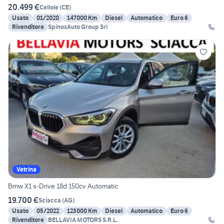
20.499 €
Cellole
(
CE
)
Usato
01/2020
147000 Km
Diesel
Automatico
Euro 6
Rivenditore
SpinosAuto Group Srl
Vetrina
Bmw X1 s-Drive 18d 150cv Automatic
19.700 €
Sciacca
(
AG
)
Usato
05/2022
123000 Km
Diesel
Automatico
Euro 6
Rivenditore
BELLAVIA MOTORS S.R.L.