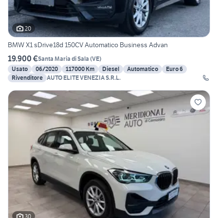
20
BMW X1 sDrive18d 150CV Automatico Business Advan
19.900 €
Santa Maria di Sala
(
VE
)
Usato
06/2020
117000 Km
Diesel
Automatico
Euro 6
Rivenditore
AUTO ELITE VENEZIA S.R.L.
30