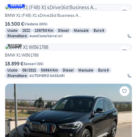
Vetrina
BMW X1 (F48) X1 sDrive16d Business A...
16.500 €
Viadana
(
MN
)
Usato
2022
136750 Km
Diesel
Manuale
Euro 6
Rivenditore
AutoComeVorrei srl
10
BMW X1 WB61788
18.899 €
Sassari
(
SS
)
Usato
08/2021
56964 Km
Diesel
Manuale
Euro 6
Rivenditore
AUTOHERO SASSARI