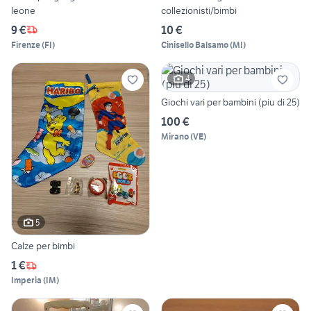
leone
collezionisti/bimbi
9 €
10 €
Firenze
(
FI
)
Cinisello Balsamo
(
MI
)
4
Giochi vari per bambini (piu di 25)
100 €
Mirano
(
VE
)
5
Calze per bimbi
1 €
Imperia
(
IM
)