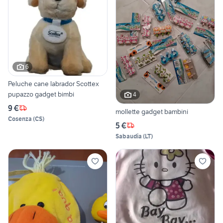
6
Peluche cane labrador Scottex
pupazzo gadget bimbi
4
9 €
mollette gadget bambini
Cosenza
(
CS
)
5 €
Sabaudia
(
LT
)