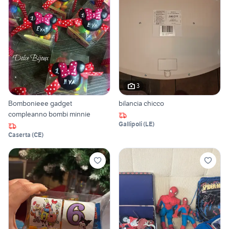
3
Bombonieee gadget
bilancia chicco
compleanno bombi minnie
Gallipoli
(
LE
)
Caserta
(
CE
)