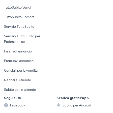
Case vacanza
TuttoSubito Vendi
Uffici e Locali
TuttoSubito Compra
commerciali
Servizio TuttoSubito
elettronica
per la casa e la
sports e hobby
Servizio TuttoSubito per
persona
Informatica
Animali
Professionisti
Arredamento e
Console e
Accessori per
Casalinghi
Inserisci annuncio
Videogiochi
animali
Elettrodomestici
Promuovi annuncio
Audio/Video
Musica e Film
Giardino e Fai da te
Consigli per la vendita
Fotografia
Libri e Riviste
Abbigliamento e
Negozi e Aziende
Telefonia
Strumenti Musicali
Accessori
Subito per le aziende
Sports
Tutto per i bambini
Seguici su
Scarica gratis l'App
Biciclette
Facebook
Subito per Android
Collezionismo