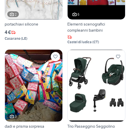
2
6
portachiavi silicone
Elementi scenografici
compleanni bambini
4 €
Casarano
(
LE
)
Castel di Iudica
(
CT
)
3
dadi e prisma sorpresa
Trio Passeggino Seggiolino