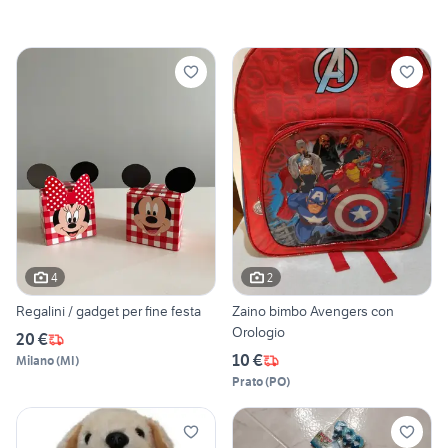
4
2
Regalini / gadget per fine festa
Zaino bimbo Avengers con
Orologio
20 €
10 €
Milano
(
MI
)
Prato
(
PO
)