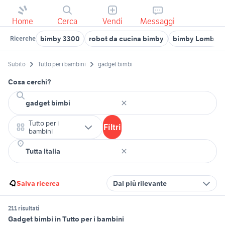
Home
Cerca
Vendi
Messaggi
bimby 3300
robot da cucina bimby
bimby Lombard
Ricerche
Subito
Tutto per i bambini
gadget bimbi
Cosa cerchi?
Tutto per i
Filtri
bambini
Salva ricerca
Dal più rilevante
211 risultati
Gadget bimbi in Tutto per i bambini