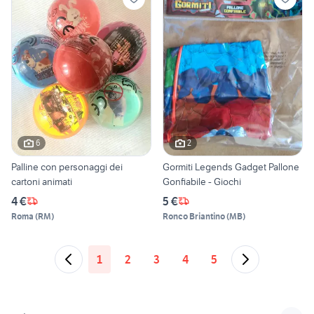
6
2
Palline con personaggi dei
Gormiti Legends Gadget Pallone
cartoni animati
Gonfiabile - Giochi
4 €
5 €
Roma
(
RM
)
Ronco Briantino
(
MB
)
1
2
3
4
5