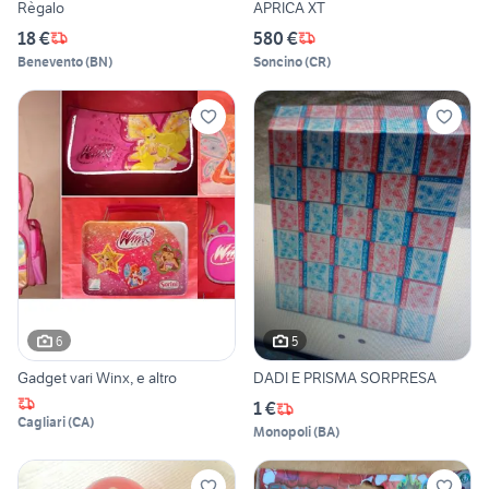
Règalo
APRICA XT
18 €
580 €
Benevento
(
BN
)
Soncino
(
CR
)
6
5
Gadget vari Winx, e altro
DADI E PRISMA SORPRESA
1 €
Cagliari
(
CA
)
Monopoli
(
BA
)