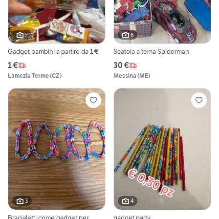
2
6
Gadget bambini a partire da 1 €
Scatola a tema Spiderman
1 €
30 €
Lamezia Terme
(
CZ
)
Messina
(
ME
)
3
4
Bracialetti come gadget per
gadget party