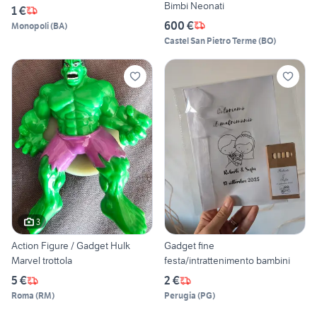
Bimbi Neonati
1 €
600 €
Monopoli
(
BA
)
Castel San Pietro Terme
(
BO
)
3
Action Figure / Gadget Hulk
Gadget fine
Marvel trottola
festa/intrattenimento bambini
5 €
2 €
Roma
(
RM
)
Perugia
(
PG
)