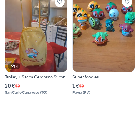
4
Trolley + Sacca Geronimo Stilton
Super foodies
20 €
1 €
San Carlo Canavese
(
TO
)
Pavia
(
PV
)