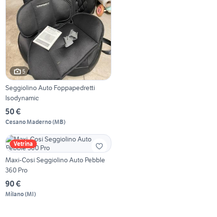
5
Seggiolino Auto Foppapedretti
Isodynamic
50 €
Cesano Maderno
(
MB
)
Vetrina
Maxi-Cosi Seggiolino Auto Pebble
360 Pro
90 €
Milano
(
MI
)