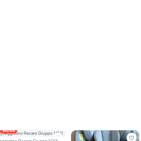
Vetrina
eggiolino Recaro Gruppo 1/2/3