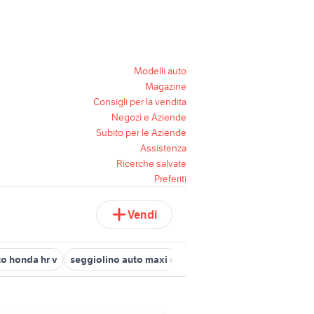
Modelli auto
Magazine
Consigli per la vendita
Negozi e Aziende
Subito per le Aziende
Assistenza
Ricerche salvate
Preferiti
Vendi
to honda hr v
seggiolino auto maxi cosi
auto Reggio nellEmilia