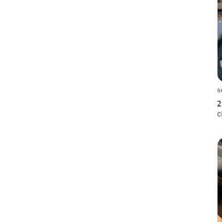
s
2
C