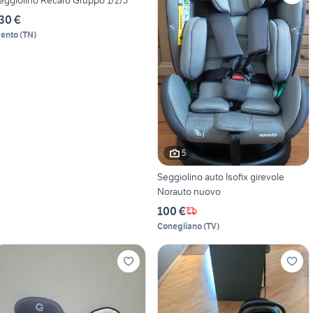
30 €
rento
(
TN
)
5
Seggiolino auto Isofix girevole
Norauto nuovo
100 €
Conegliano
(
TV
)