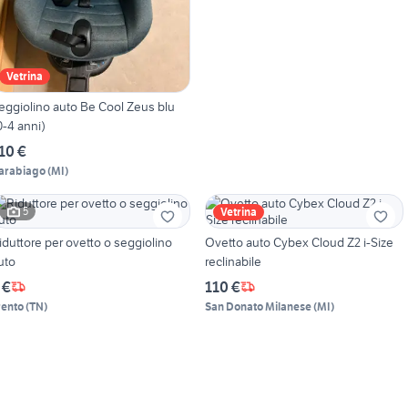
Vetrina
eggiolino auto Be Cool Zeus blu
0-4 anni)
10 €
arabiago
(
MI
)
5
Vetrina
iduttore per ovetto o seggiolino
Ovetto auto Cybex Cloud Z2 i-Size
uto
reclinabile
 €
110 €
rento
(
TN
)
San Donato Milanese
(
MI
)