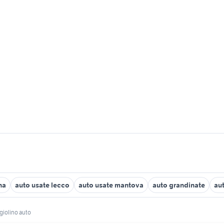
na
auto usate lecco
auto usate mantova
auto grandinate
au
ggiolino auto