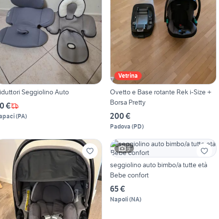
Vetrina
iduttori Seggiolino Auto
Ovetto e Base rotante Rek i-Size +
Borsa Pretty
0 €
200 €
apaci
(
PA
)
Padova
(
PD
)
5
seggiolino auto bimbo/a tutte età
Bebe confort
65 €
Napoli
(
NA
)