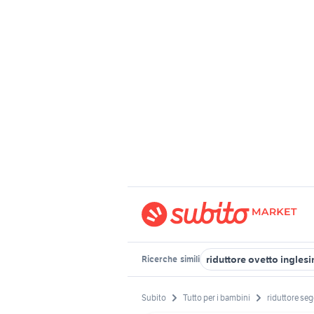
riduttore ovetto inglesi
Ricerche
simili
Subito
Tutto per i bambini
riduttore se