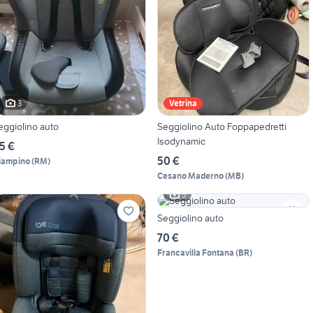
3
Vetrina
eggiolino auto
Seggiolino Auto Foppapedretti
Isodynamic
5 €
50 €
iampino
(
RM
)
Cesano Maderno
(
MB
)
5
Seggiolino auto
70 €
Francavilla Fontana
(
BR
)