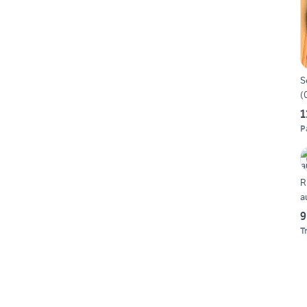
S
(
1
P
R
a
9
T