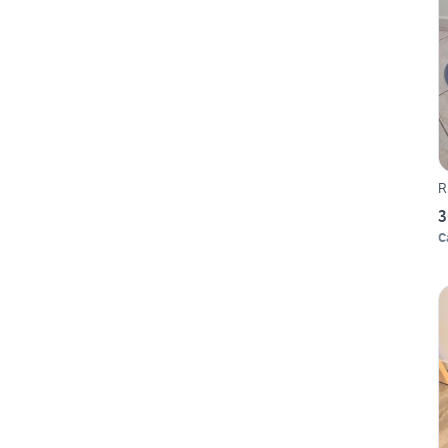
R
3
C