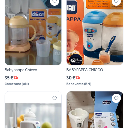
5
Babypappa Chicco
BABYPAPPA CHICCO
35 €
30 €
Camerano
(
AN
)
Benevento
(
BN
)