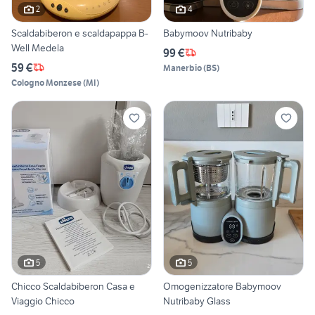
2
4
Scaldabiberon e scaldapappa B-
Babymoov Nutribaby
Well Medela
99 €
59 €
Manerbio
(
BS
)
Cologno Monzese
(
MI
)
5
5
Chicco Scaldabiberon Casa e
Omogenizzatore Babymoov
Viaggio Chicco
Nutribaby Glass