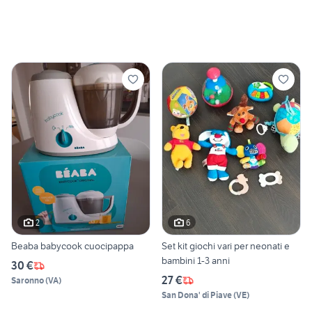
2
6
Beaba babycook cuocipappa
Set kit giochi vari per neonati e
bambini 1-3 anni
30 €
27 €
Saronno
(
VA
)
San Dona' di Piave
(
VE
)