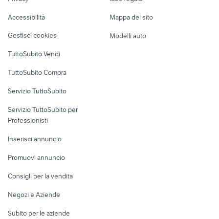
Garage e box
trattore a pedali smoby
vestiti carnevale frozen
Caravan e Camper
Accessibilità
Mappa del sito
Loft, mansarde e
Veicoli commerciali
altro
Gestisci cookies
Modelli auto
Case vacanza
TuttoSubito Vendi
Uffici e Locali
TuttoSubito Compra
commerciali
Servizio TuttoSubito
elettronica
per la casa e la
sports e hobby
Servizio TuttoSubito per
persona
Informatica
Animali
Professionisti
Arredamento e
Console e
Accessori per
Casalinghi
Inserisci annuncio
Videogiochi
animali
Elettrodomestici
Promuovi annuncio
Audio/Video
Musica e Film
Giardino e Fai da te
Consigli per la vendita
Fotografia
Libri e Riviste
Abbigliamento e
Negozi e Aziende
Telefonia
Strumenti Musicali
Accessori
Subito per le aziende
Sports