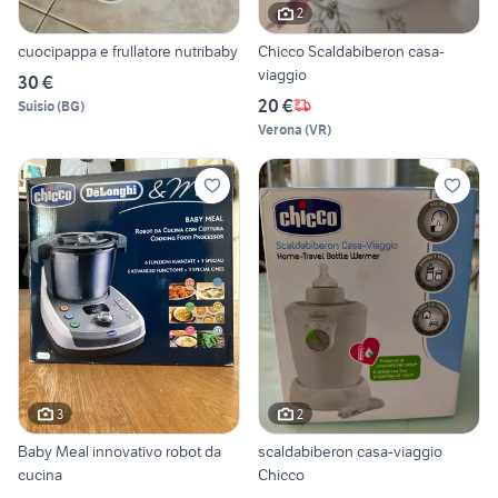
2
cuocipappa e frullatore nutribaby
Chicco Scaldabiberon casa-
viaggio
30 €
20 €
Suisio
(
BG
)
Verona
(
VR
)
3
2
Baby Meal innovativo robot da
scaldabiberon casa-viaggio
cucina
Chicco