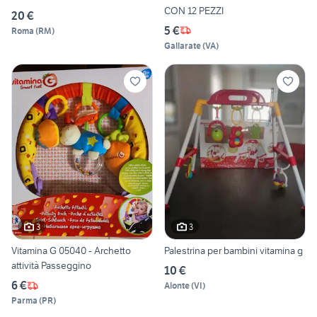
CON 12 PEZZI
20 €
5 €
Roma
(
RM
)
Gallarate
(
VA
)
3
3
Vitamina G 05040 - Archetto
Palestrina per bambini vitamina g
attività Passeggino
10 €
6 €
Alonte
(
VI
)
Parma
(
PR
)