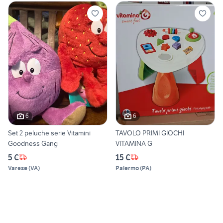
6
6
Set 2 peluche serie Vitamini
TAVOLO PRIMI GIOCHI
Goodness Gang
VITAMINA G
5 €
15 €
Varese
(
VA
)
Palermo
(
PA
)