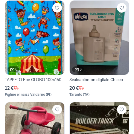
6
3
TAPPETO Epe GLOBO 100×150
Scaldabiberon digitale Chicco
12 €
20 €
Figline e Incisa Valdarno
(
FI
)
Taranto
(
TA
)