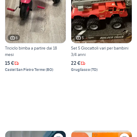
6
5
Triciclo bimba a partire dai 18
Set 5 Giocattoli vari per bambini
mesi
3/4 anni
15 €
22 €
Castel San Pietro Terme
(
BO
)
Grugliasco
(
TO
)