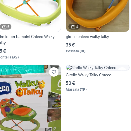
5
4
irello per bambini Chicco Walky
girello chicco walky talky
alky
35 €
5 €
Cossato
(
BI
)
ontella
(
AV
)
Girello Walky Talky Chicco
50 €
Marsala
(
TP
)