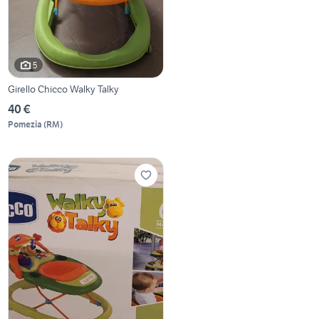
5
Girello Chicco Walky Talky
40 €
Pomezia
(
RM
)