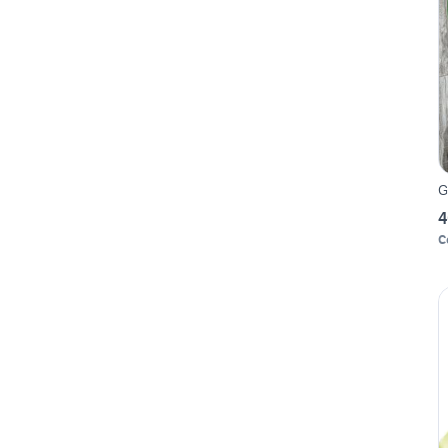
G
4
C