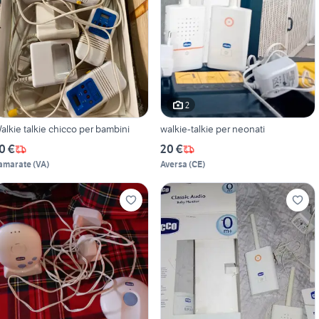
2
alkie talkie chicco per bambini
walkie-talkie per neonati
0 €
20 €
amarate
(
VA
)
Aversa
(
CE
)