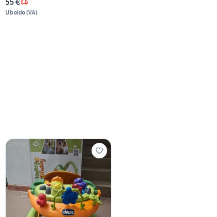
55 €
Uboldo
(
VA
)