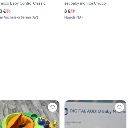
hicco Baby Control Classic
set baby monitor Chicco
0 €
8 €
an Michele di Serino
(
AV
)
Napoli
(
NA
)