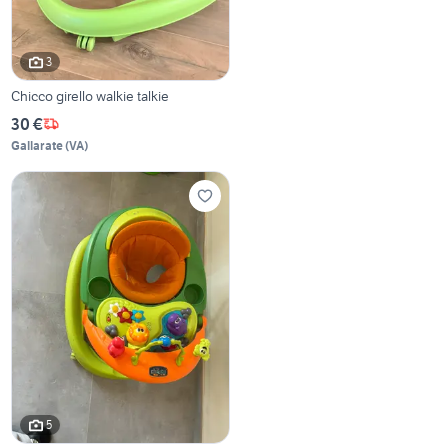
3
Chicco girello walkie talkie
30 €
Gallarate
(
VA
)
5