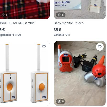
6
6
2 WALKIE-TALKIE Bambini
Baby monitor Chicco
5 €
35 €
igodarzere
(
PD
)
Catania
(
CT
)
6