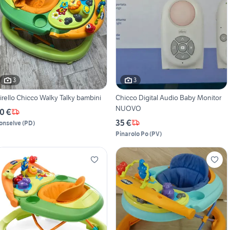
3
3
irello Chicco Walky Talky bambini
Chicco Digital Audio Baby Monitor
NUOVO
0 €
35 €
onselve
(
PD
)
Pinarolo Po
(
PV
)