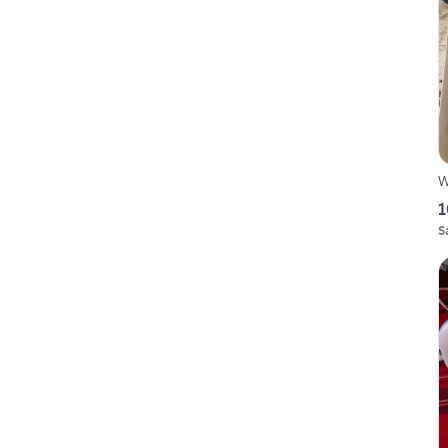
W
1
S