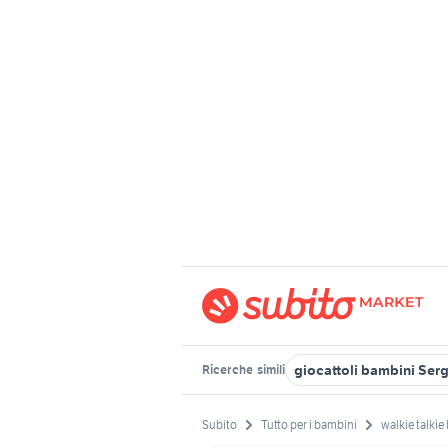
giocattoli bambini Ser
Ricerche
simili
Subito
Tutto per i bambini
walkie talki