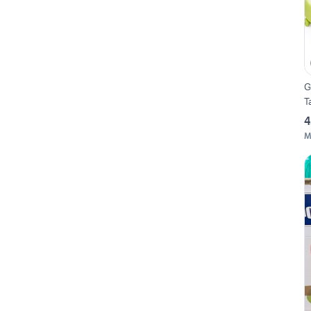
G
T
4
M