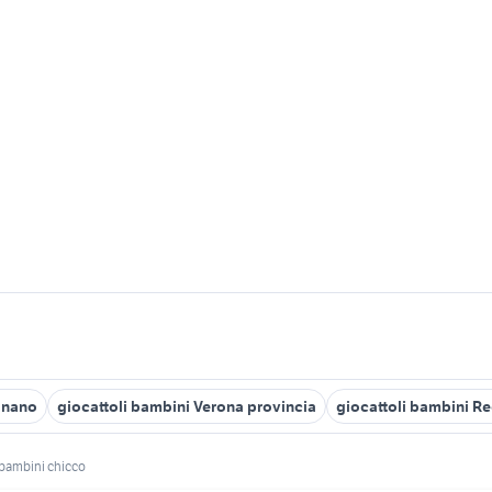
gnano
giocattoli bambini Verona provincia
giocattoli bambini Re
e bambini chicco