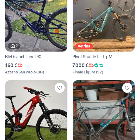
2
Vetrina
Bici bianchi anni 90
Pivot Shuttle LT Tg. M
160 €
7.000 €
Azzano San Paolo
(
BG
)
Finale Ligure
(
SV
)