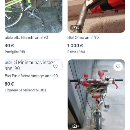
5
bicicletta Bianchi anni 90
Bici Olmo anni '90
40 €
1.000 €
Poviglio
(
RE
)
Roma
(
RM
)
Bici Pininfarina vintage anni 90
80 €
Lignano Sabbiadoro
(
UD
)
4