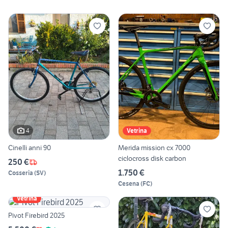
4
Vetrina
Cinelli anni 90
Merida mission cx 7000
ciclocross disk carbon
250 €
1.750 €
Cosseria
(
SV
)
Cesena
(
FC
)
Vetrina
Pivot Firebird 2025