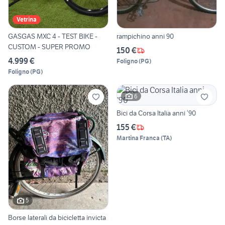
Vetrina
GASGAS MXC 4 - TEST BIKE -
rampichino anni 90
CUSTOM - SUPER PROMO
150 €
4.999 €
Foligno
(
PG
)
Foligno
(
PG
)
6
Bici da Corsa Italia anni ‘90
155 €
Martina Franca
(
TA
)
5
Borse laterali da bicicletta invicta