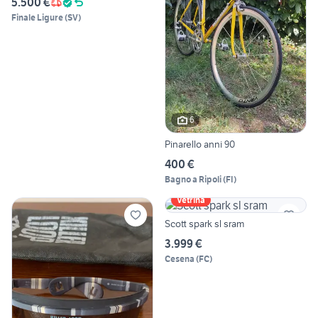
5.500 €
Finale Ligure
(
SV
)
6
Pinarello anni 90
400 €
Bagno a Ripoli
(
FI
)
Vetrina
Scott spark sl sram
3.999 €
Cesena
(
FC
)