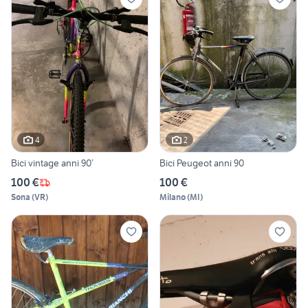
4
2
Bici vintage anni 90’
Bici Peugeot anni 90
100 €
100 €
Sona
(
VR
)
Milano
(
MI
)