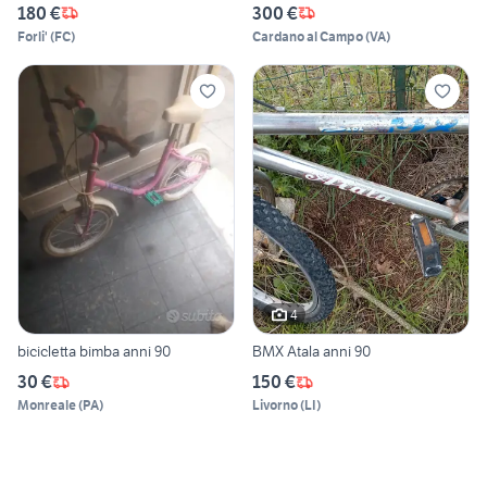
180 €
300 €
Forli'
(
FC
)
Cardano al Campo
(
VA
)
4
bicicletta bimba anni 90
BMX Atala anni 90
30 €
150 €
Monreale
(
PA
)
Livorno
(
LI
)