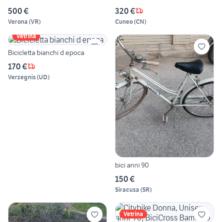
500 €
320 €
Verona
(
VR
)
Cuneo
(
CN
)
Vetrina
Bicicletta bianchi d epoca
170 €
Verzegnis
(
UD
)
bici anni 90
150 €
Siracusa
(
SR
)
Vetrina