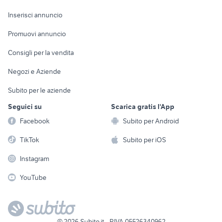
Arredamento e
Console e
Accessori per
Casalinghi
Inserisci annuncio
Videogiochi
animali
Elettrodomestici
Promuovi annuncio
Audio/Video
Musica e Film
Giardino e Fai da te
Consigli per la vendita
Fotografia
Libri e Riviste
Abbigliamento e
Negozi e Aziende
Telefonia
Strumenti Musicali
Accessori
Subito per le aziende
Sports
Tutto per i bambini
Seguici su
Scarica gratis l'App
Biciclette
Facebook
Subito per Android
Collezionismo
TikTok
Subito per iOS
Instagram
YouTube
©
2026
Subito.it - P.IVA 05526340962