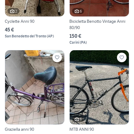
2
6
Cyclette Anni 90
Bicicletta Benotto Vintage Anni
80/90
45 €
150 €
San Benedetto del Tronto
(
AP
)
Carini
(
PA
)
6
Graziella anni 90
MTB ANNI 90