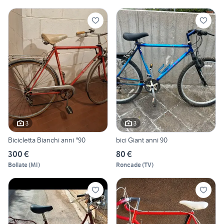
3
3
Bicicletta Bianchi anni "90
bici Giant anni 90
300 €
80 €
Bollate
(
MI
)
Roncade
(
TV
)