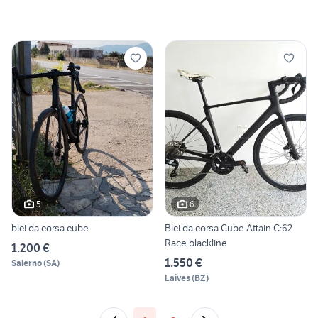
5
6
bici da corsa cube
Bici da corsa Cube Attain C:62
Race blackline
1.200 €
1.550 €
Salerno
(
SA
)
Laives
(
BZ
)