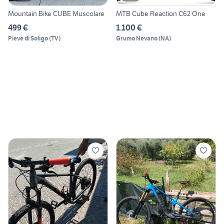
Mountain Bike CUBE Muscolare
MTB Cube Reaction C62 One
499 €
1.100 €
Pieve di Soligo
(
TV
)
Grumo Nevano
(
NA
)