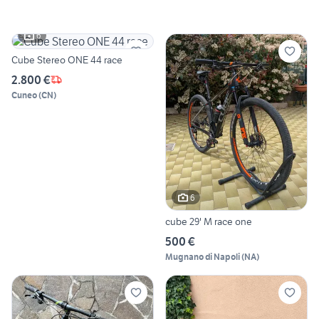
6
Cube Stereo ONE 44 race
2.800 €
Cuneo
(
CN
)
6
cube 29' M race one
500 €
Mugnano di Napoli
(
NA
)