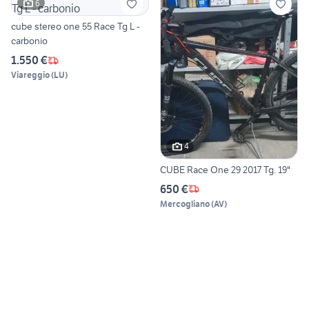
6
cube stereo one 55 Race Tg L -
carbonio
1.550 €
Viareggio
(
LU
)
4
CUBE Race One 29 2017 Tg. 19"
650 €
Mercogliano
(
AV
)