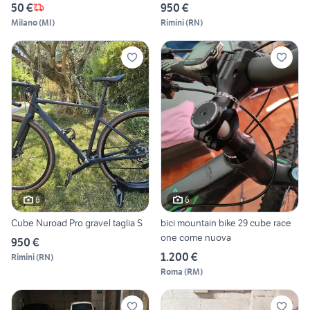
50 €
950 €
Milano
(
MI
)
Rimini
(
RN
)
6
6
Cube Nuroad Pro gravel taglia S
bici mountain bike 29 cube race
one come nuova
950 €
1.200 €
Rimini
(
RN
)
Roma
(
RM
)