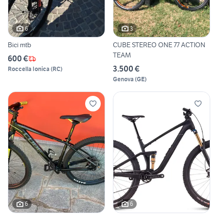
6
3
Bici mtb
CUBE STEREO ONE 77 ACTION
TEAM
600 €
3.500 €
Roccella Ionica
(
RC
)
Genova
(
GE
)
6
6