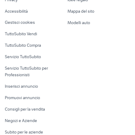
Garage e box
bici bassano del grappa
xenon biciclette
Caravan e Camper
Accessibilità
Mappa del sito
Loft, mansarde e
Veicoli commerciali
altro
Gestisci cookies
Modelli auto
Case vacanza
TuttoSubito Vendi
Uffici e Locali
TuttoSubito Compra
commerciali
Servizio TuttoSubito
elettronica
per la casa e la
sports e hobby
Servizio TuttoSubito per
persona
Informatica
Animali
Professionisti
Arredamento e
Console e
Accessori per
Casalinghi
Inserisci annuncio
Videogiochi
animali
Elettrodomestici
Promuovi annuncio
Audio/Video
Musica e Film
Giardino e Fai da te
Consigli per la vendita
Fotografia
Libri e Riviste
Abbigliamento e
Negozi e Aziende
Telefonia
Strumenti Musicali
Accessori
Subito per le aziende