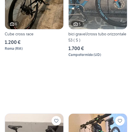
6
5
Cube cross race
bici gravel/cross tubo orizzontale
53 ( S )
1.200 €
1.700 €
Roma
(
RM
)
Campoformido
(
UD
)