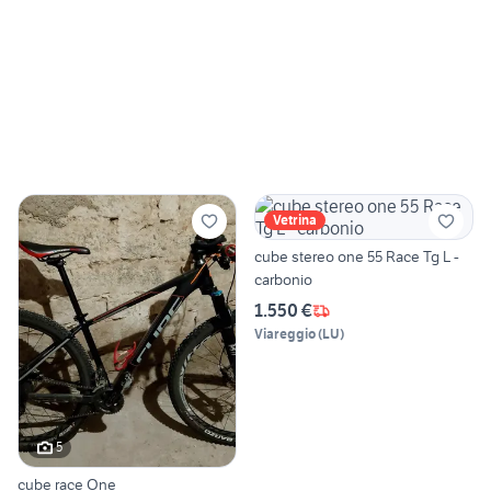
Vetrina
cube stereo one 55 Race Tg L -
carbonio
1.550 €
Viareggio
(
LU
)
5
cube race One