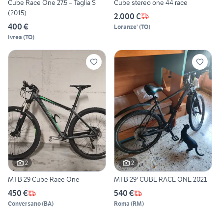
Cube Race One 27.5 – Taglia S
Cube stereo one 44 race
(2015)
2.000 €
400 €
Loranze'
(
TO
)
Ivrea
(
TO
)
2
2
MTB 29 Cube Race One
MTB 29' CUBE RACE ONE 2021
450 €
540 €
Conversano
(
BA
)
Roma
(
RM
)