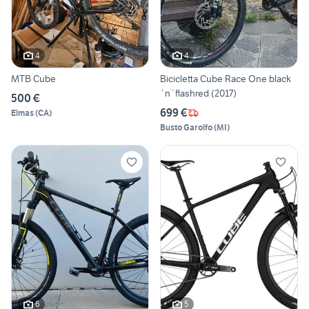
4
4
MTB Cube
Bicicletta Cube Race One black
´n´flashred (2017)
500 €
699 €
Elmas
(
CA
)
Busto Garolfo
(
MI
)
6
5