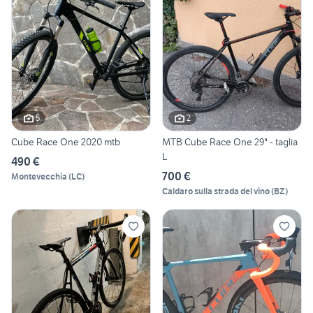
5
2
Cube Race One 2020 mtb
MTB Cube Race One 29" - taglia
L
490 €
700 €
Montevecchia
(
LC
)
Caldaro sulla strada del vino
(
BZ
)