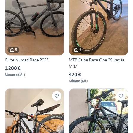
5
6
Cube Nuroad Race 2023
MTB Cube Race One 29" taglia
M 17''
1.200 €
420 €
Mesero
(
MI
)
Milano
(
MI
)