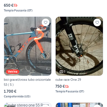
650 €
Tempio Pausania
(
OT
)
5
Vetrina
bici gravel/cross tubo orizzontale
cube race One 29
53 ( S )
750 €
1.700 €
Tempio Pausania
(
OT
)
Campoformido
(
UD
)