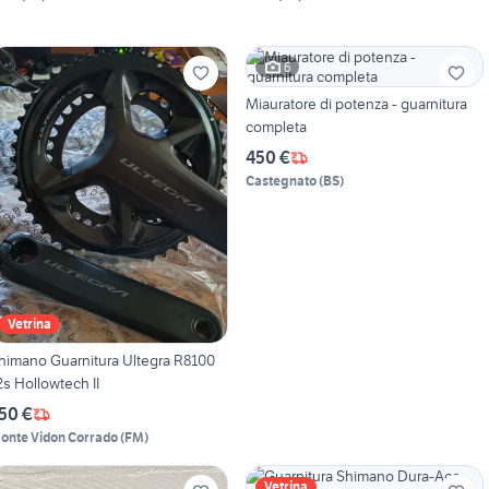
6
Miauratore di potenza - guarnitura
completa
450 €
Castegnato
(
BS
)
Vetrina
himano Guarnitura Ultegra R8100
2s Hollowtech II
50 €
onte Vidon Corrado
(
FM
)
Vetrina