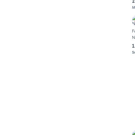
1
M
F
N
1
S