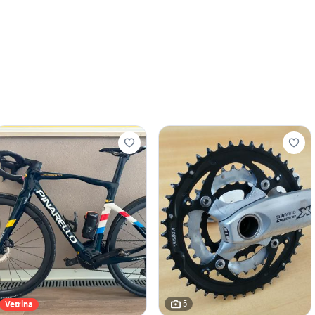
5
Vetrina