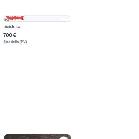
Vetrina
bicicletta
700 €
Stradella
(
PV
)