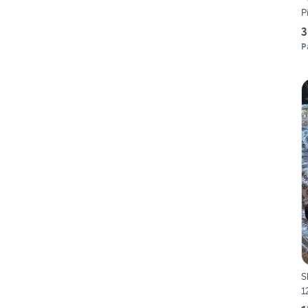
P
3
P
S
1