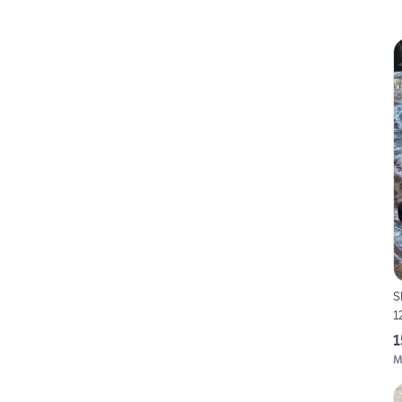
S
1
1
M