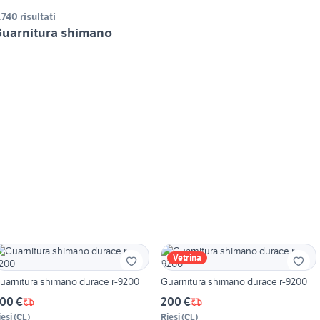
.740 risultati
uarnitura shimano
Vetrina
uarnitura shimano durace r-9200
Guarnitura shimano durace r-9200
00 €
200 €
iesi
(
CL
)
Riesi
(
CL
)