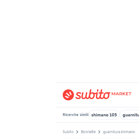
shimano 105
guarnit
Ricerche
simili
Subito
Biciclette
guarnitura shimano