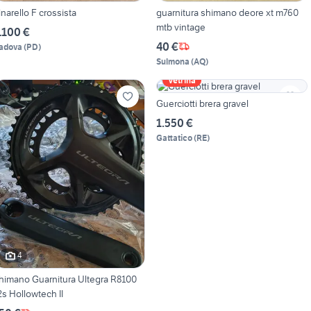
inarello F crossista
guarnitura shimano deore xt m760
mtb vintage
.100 €
40 €
adova
(
PD
)
Sulmona
(
AQ
)
Vetrina
Guerciotti brera gravel
1.550 €
Gattatico
(
RE
)
4
himano Guarnitura Ultegra R8100
2s Hollowtech II