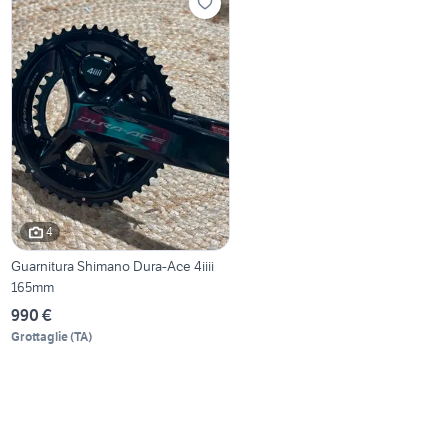
4
Guarnitura Shimano Dura-Ace 4iiii
165mm
990 €
Grottaglie
(
TA
)