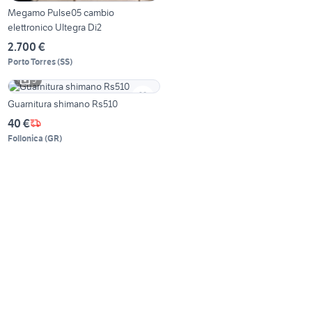
Megamo Pulse05 cambio
elettronico Ultegra Di2
2.700 €
Porto Torres
(
SS
)
5
Guarnitura shimano Rs510
40 €
Follonica
(
GR
)