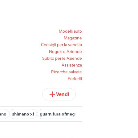
Modelli auto
Magazine
Consigli per la vendita
Negozi e Aziende
Subito per le Aziende
Assistenza
Ricerche salvate
Preferiti
Vendi
ano
shimano xt
guarnitura ofmega
guarnitura biciclette Milan