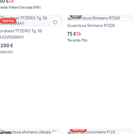
50 €
onte Vidon Corrado
(
FM
)
6
Vetrina
Guarnitura Shimano R7100
ondriest TFZERO Tg. 56
75 €
UOVISSIMA!!
Taranto
(
TA
)
.200 €
chio
(
VI
)
Vetrina