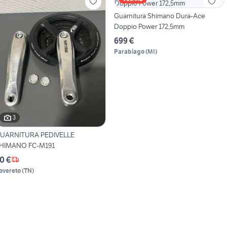
Guarnitura Shimano Dura-Ace
Doppio Power 172,5mm
699 €
Parabiago
(
MI
)
3
UARNITURA PEDIVELLE
HIMANO FC-M191
0 €
overeto
(
TN
)