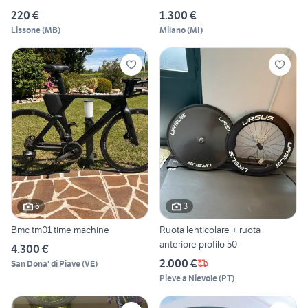
220 €
1.300 €
Lissone
(
MB
)
Milano
(
MI
)
6
3
Bmc tm01 time machine
Ruota lenticolare + ruota
anteriore profilo 50
4.300 €
2.000 €
San Dona' di Piave
(
VE
)
Pieve a Nievole
(
PT
)