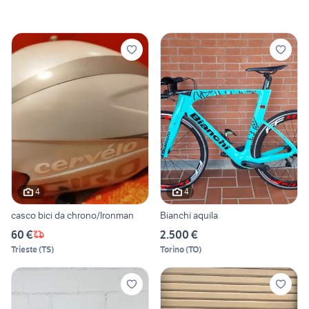
4
4
casco bici da chrono/Ironman
Bianchi aquila
60 €
2.500 €
Trieste
(
TS
)
Torino
(
TO
)