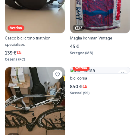
3
Vetrina
Casco bici crono triathlon
Maglia Ironman Vintage
specialized
45 €
139 €
Seregno
(
MB
)
Cesena
(
FC
)
Vetrina
bici corsa
850 €
Sassari
(
SS
)