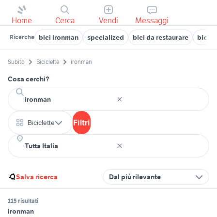
Home
Cerca
Vendi
Messaggi
bici ironman
specialized
bici da restaurare
bicic
Ricerche
Subito
Biciclette
ironman
Cosa cerchi?
Filtri
Biciclette
Salva ricerca
Dal più rilevante
115 risultati
Ironman