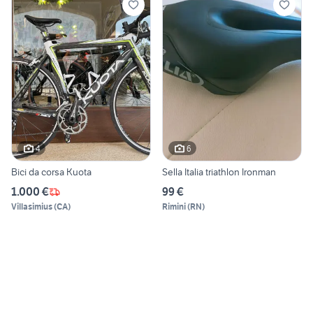
4
6
Bici da corsa Kuota
Sella Italia triathlon Ironman
1.000 €
99 €
Villasimius
(
CA
)
Rimini
(
RN
)