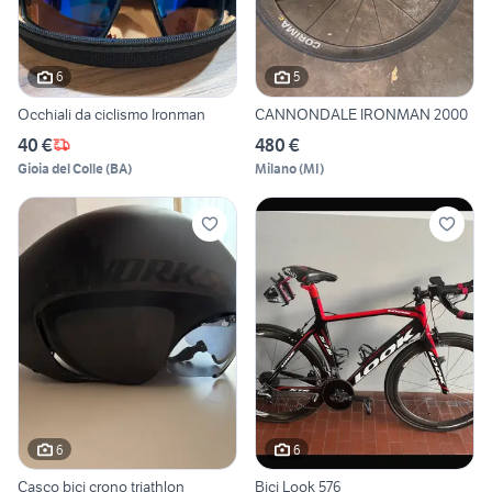
6
5
Occhiali da ciclismo Ironman
CANNONDALE IRONMAN 2000
40 €
480 €
Gioia del Colle
(
BA
)
Milano
(
MI
)
6
6
Casco bici crono triathlon
Bici Look 576