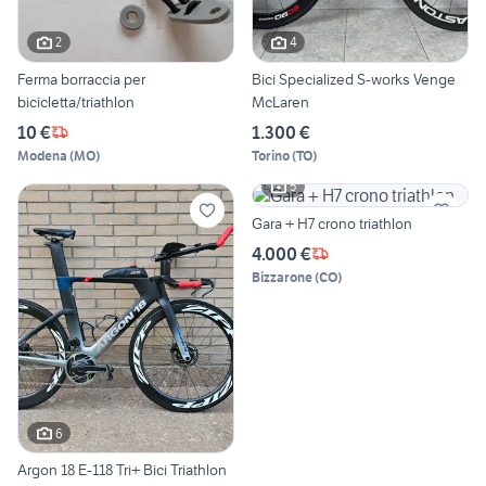
2
4
Ferma borraccia per
Bici Specialized S-works Venge
bicicletta/triathlon
McLaren
10 €
1.300 €
Modena
(
MO
)
Torino
(
TO
)
5
Gara + H7 crono triathlon
4.000 €
Bizzarone
(
CO
)
6
Argon 18 E-118 Tri+ Bici Triathlon