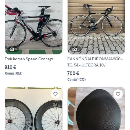
4
5
Trek Iroman Speed Concept
CANNONDALE IRONMAN800 -
TG. 54 - ULTEGRA 10v
910 €
700 €
Roma
(
RM
)
Cantu'
(
CO
)