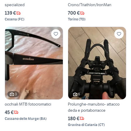
specialized
Crono/Triathlon/IronMan
139 €
700 €
Cesena
(
FC
)
Torino
(
TO
)
3
6
occhiali MTB fotocromatici
Prolunghe-manubrio- attacco
deda e portaborracce
45 €
180 €
Cassano delle Murge
(
BA
)
Gravina di Catania
(
CT
)