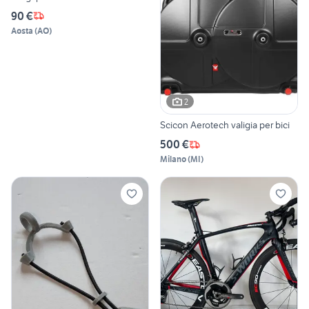
90 €
Aosta
(
AO
)
2
Scicon Aerotech valigia per bici
500 €
Milano
(
MI
)