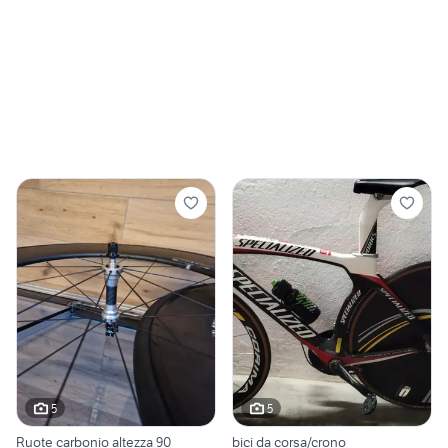
5
5
Ruote carbonio altezza 90
bici da corsa/crono