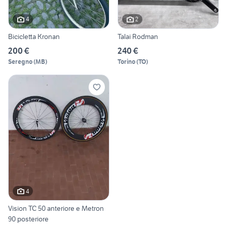
4
2
Bicicletta Kronan
Talai Rodman
200 €
240 €
Seregno
(
MB
)
Torino
(
TO
)
4
Vision TC 50 anteriore e Metron
90 posteriore