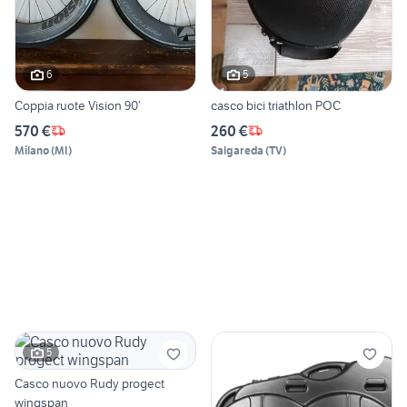
6
5
Coppia ruote Vision 90’
casco bici triathlon POC
570 €
260 €
Milano
(
MI
)
Salgareda
(
TV
)
5
Casco nuovo Rudy progect
wingspan