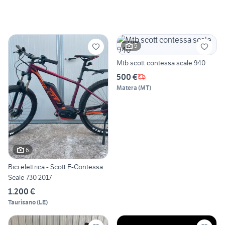
5
Mtb scott contessa scale 940
500 €
Matera
(
MT
)
6
Bici elettrica - Scott E-Contessa
Scale 730 2017
1.200 €
Taurisano
(
LE
)