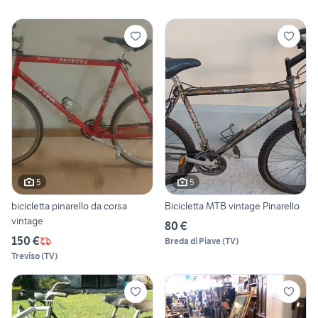
5
5
bicicletta pinarello da corsa
Bicicletta MTB vintage Pinarello
vintage
80 €
150 €
Breda di Piave
(
TV
)
Treviso
(
TV
)