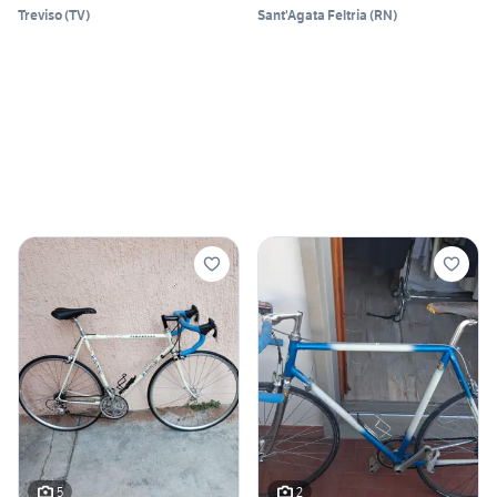
Treviso
(
TV
)
Sant'Agata Feltria
(
RN
)
5
2