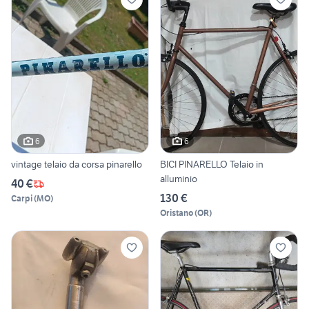
6
6
vintage telaio da corsa pinarello
BICI PINARELLO Telaio in
alluminio
40 €
130 €
Carpi
(
MO
)
Oristano
(
OR
)