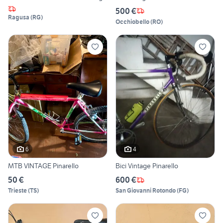
500 €
Ragusa
(
RG
)
Occhiobello
(
RO
)
6
4
MTB VINTAGE Pinarello
Bici Vintage Pinarello
50 €
600 €
Trieste
(
TS
)
San Giovanni Rotondo
(
FG
)