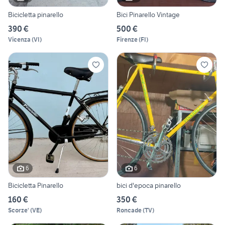
Bicicletta pinarello
Bici Pinarello Vintage
390 €
500 €
Vicenza
(
VI
)
Firenze
(
FI
)
6
6
Bicicletta Pinarello
bici d'epoca pinarello
160 €
350 €
Scorze'
(
VE
)
Roncade
(
TV
)