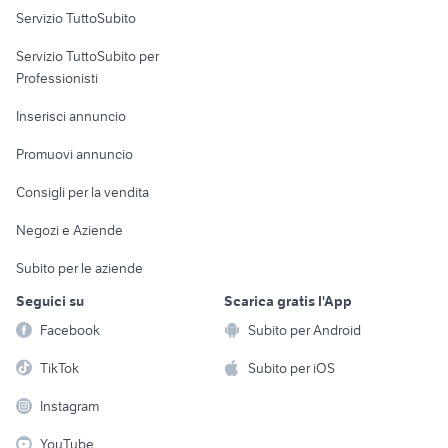
Servizio TuttoSubito
elettronica
per la casa e la
sports e hobby
Servizio TuttoSubito per
persona
Informatica
Animali
Professionisti
Arredamento e
Console e
Accessori per
Casalinghi
Inserisci annuncio
Videogiochi
animali
Elettrodomestici
Promuovi annuncio
Audio/Video
Musica e Film
Giardino e Fai da te
Consigli per la vendita
Fotografia
Libri e Riviste
Abbigliamento e
Negozi e Aziende
Telefonia
Strumenti Musicali
Accessori
Subito per le aziende
Sports
Tutto per i bambini
Seguici su
Scarica gratis l'App
Biciclette
Facebook
Subito per Android
Collezionismo
TikTok
Subito per iOS
Instagram
YouTube