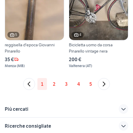
5
4
reggisella d'epoca Giovanni
Bicicletta uomo da corsa
Pinarello
Pinarello vintage nera
35 €
200 €
Monza
(
MB
)
Valfenera
(
AT
)
1
2
3
4
5
Più cercati
Correlati
Richerche simili
Suggerimenti
Ricerche consigliate
pinarello dogma f
pinarello galileo
pinarello f4 13