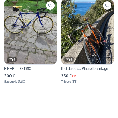
6
6
PINARELLO 1990
Bici da corsa Pinarello vintage
300 €
350 €
Sassuolo
(
MO
)
Trieste
(
TS
)