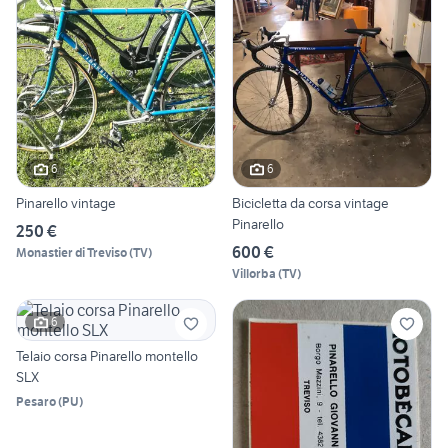
6
6
Pinarello vintage
Bicicletta da corsa vintage
Pinarello
250 €
600 €
Monastier di Treviso
(
TV
)
Villorba
(
TV
)
6
Telaio corsa Pinarello montello
SLX
Pesaro
(
PU
)