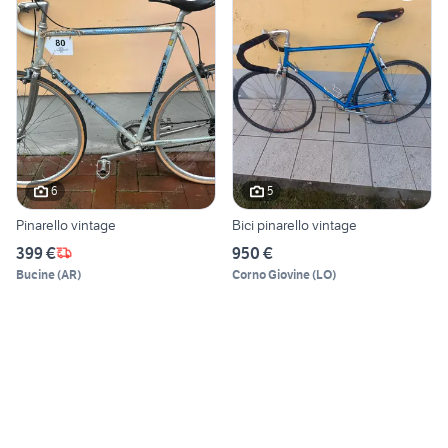
6
5
Pinarello vintage
Bici pinarello vintage
399 €
950 €
Bucine
(
AR
)
Corno Giovine
(
LO
)