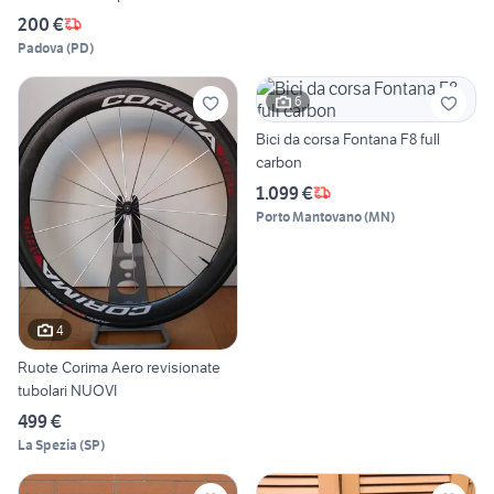
200 €
Padova
(
PD
)
6
Bici da corsa Fontana F8 full
carbon
1.099 €
Porto Mantovano
(
MN
)
4
Ruote Corima Aero revisionate
tubolari NUOVI
499 €
La Spezia
(
SP
)