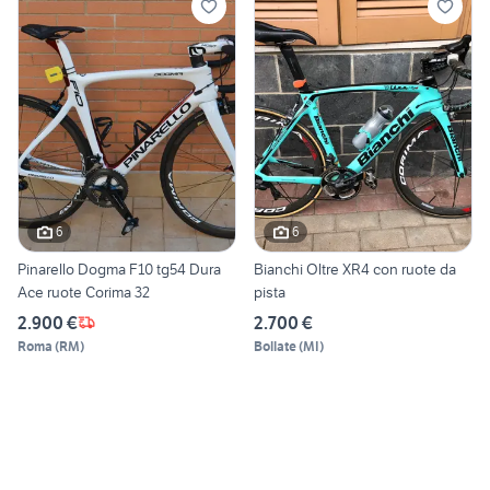
6
6
Pinarello Dogma F10 tg54 Dura
Bianchi Oltre XR4 con ruote da
Ace ruote Corima 32
pista
2.900 €
2.700 €
Roma
(
RM
)
Bollate
(
MI
)