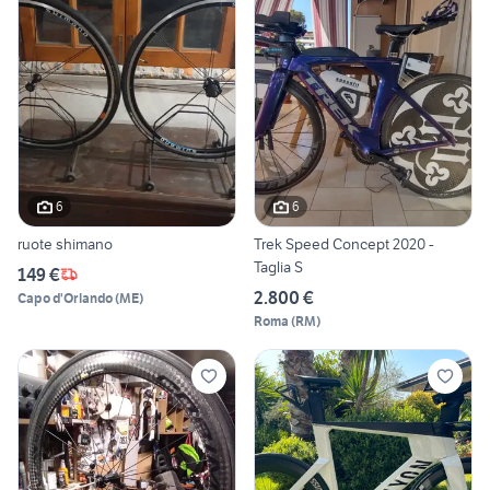
6
6
ruote shimano
Trek Speed Concept 2020 -
Taglia S
149 €
2.800 €
Capo d'Orlando
(
ME
)
Roma
(
RM
)