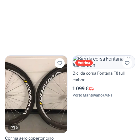
Vetrina
Bici da corsa Fontana F8 full
carbon
1.099 €
Porto Mantovano
(
MN
)
5
Corima aero copertoncino