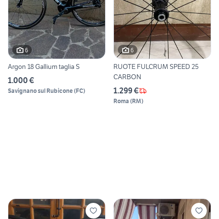
6
6
Argon 18 Gallium taglia S
RUOTE FULCRUM SPEED 25
CARBON
1.000 €
1.299 €
Savignano sul Rubicone
(
FC
)
Roma
(
RM
)