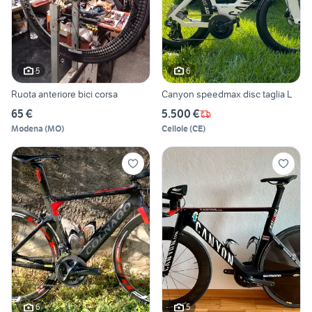
5
6
Ruota anteriore bici corsa
Canyon speedmax disc taglia L
65 €
5.500 €
Modena
(
MO
)
Cellole
(
CE
)
6
5