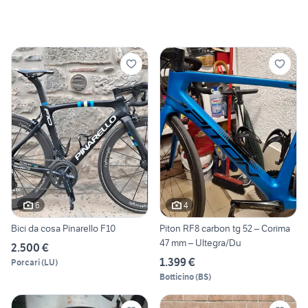
6
4
Bici da cosa Pinarello F10
Piton RF8 carbon tg 52 – Corima
47 mm – Ultegra/Du
2.500 €
1.399 €
Porcari
(
LU
)
Botticino
(
BS
)