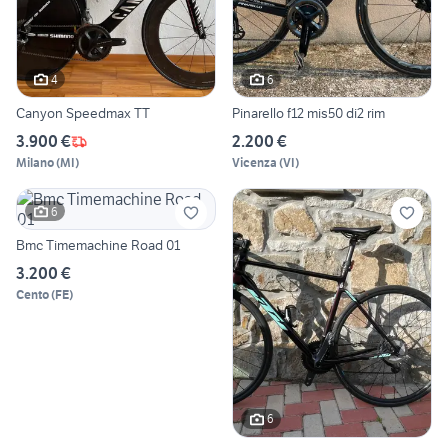
4
6
Canyon Speedmax TT
Pinarello f12 mis50 di2 rim
3.900 €
2.200 €
Milano
(
MI
)
Vicenza
(
VI
)
6
Bmc Timemachine Road 01
3.200 €
Cento
(
FE
)
6