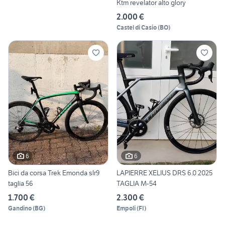
Ktm revelator alto glory
2.000 €
Castel di Casio
(
BO
)
6
6
Bici da corsa Trek Emonda slr9
LAPIERRE XELIUS DRS 6.0 2025
taglia 56
TAGLIA M-54
1.700 €
2.300 €
Gandino
(
BG
)
Empoli
(
FI
)