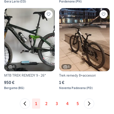
Gera Lario
(
CO
)
Pordenone
(
PN
)
6
6
MTB TREK REMEDY 9 - 26"
Trek remedy 8+accesori
950 €
1 €
Bergamo
(
BG
)
Noventa Padovana
(
PD
)
1
2
3
4
5