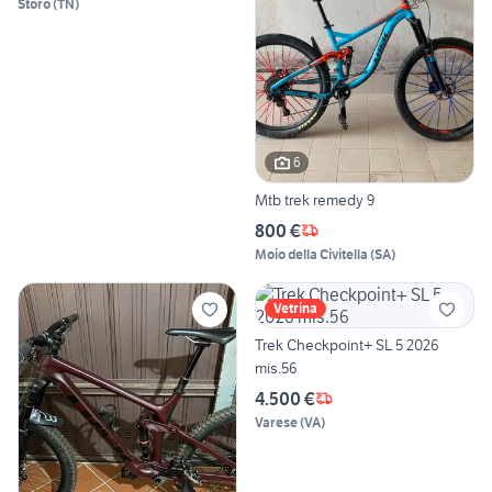
Storo
(
TN
)
6
Mtb trek remedy 9
800 €
Moio della Civitella
(
SA
)
Vetrina
Trek Checkpoint+ SL 5 2026
mis.56
4.500 €
Varese
(
VA
)