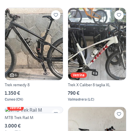
6
Vetrina
Trek remedy 8
Trek X Caliber 8 taglia XL
1.350 €
790 €
Cuneo
(
CN
)
Valmadrera
(
LC
)
Vetrina
MTB Trek Rail M
3.000 €