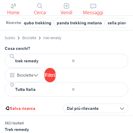
Home
Cerca
Vendi
Messaggi
qubo trekking
panda trekking metano
sella pioneer
Ricerche
Subito
Biciclette
trek remedy
Cosa cerchi?
Filtri
Biciclette
Salva ricerca
Dal più rilevante
362 risultati
Trek remedy