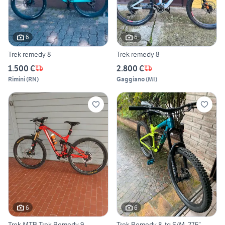
6
6
Trek remedy 8
Trek remedy 8
1.500 €
2.800 €
Rimini
(
RN
)
Gaggiano
(
MI
)
6
6
Trek MTB Trek Remedy 9
Trek Remedy 8, tg.S/M, 27,5”