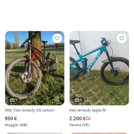
5
6
Mtb Trek remedy 9.8 carbon
trek remedy taglia M
950 €
2.200 €
Muggio'
(
MB
)
Verona
(
VR
)