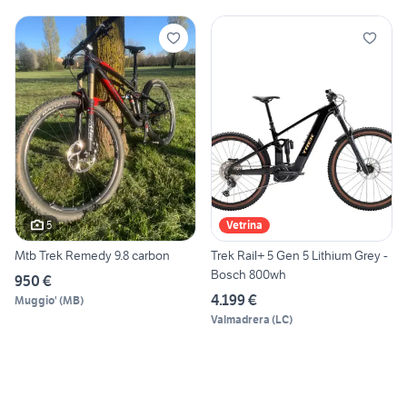
5
Vetrina
Mtb Trek Remedy 9.8 carbon
Trek Rail+ 5 Gen 5 Lithium Grey -
Bosch 800wh
950 €
4.199 €
Muggio'
(
MB
)
Valmadrera
(
LC
)