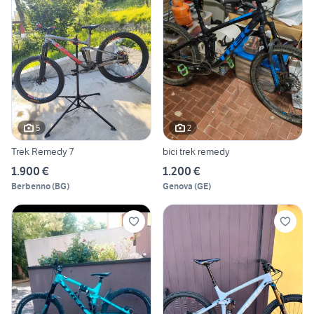
5
2
Trek Remedy 7
bici trek remedy
1.900 €
1.200 €
Berbenno
(
BG
)
Genova
(
GE
)