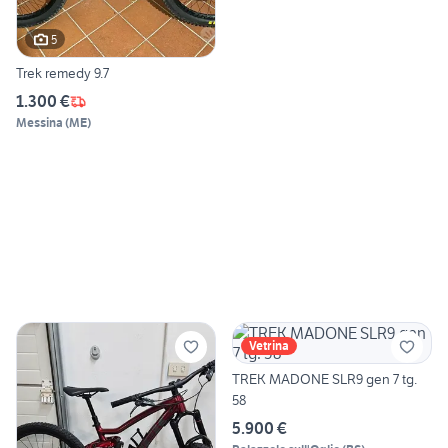
5
Trek remedy 9.7
1.300 €
Messina
(
ME
)
Vetrina
TREK MADONE SLR9 gen 7 tg.
58
5.900 €