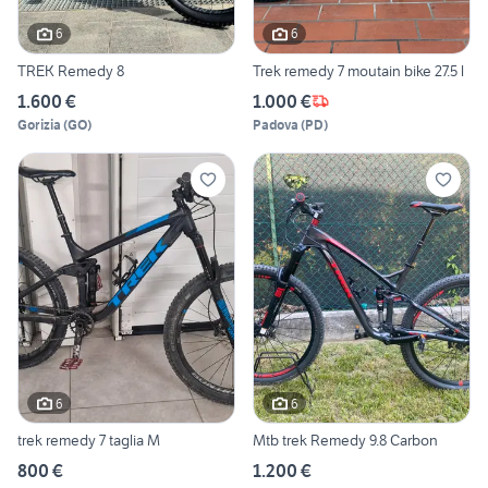
6
6
TREK Remedy 8
Trek remedy 7 moutain bike 27.5 l
1.600 €
1.000 €
Gorizia
(
GO
)
Padova
(
PD
)
6
6
trek remedy 7 taglia M
Mtb trek Remedy 9.8 Carbon
800 €
1.200 €