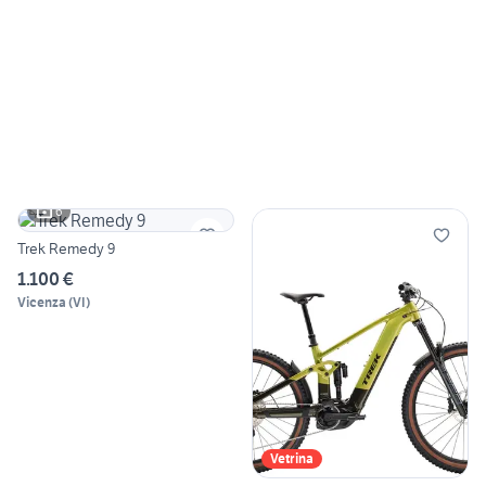
6
Trek Remedy 9
1.100 €
Vicenza
(
VI
)
Vetrina