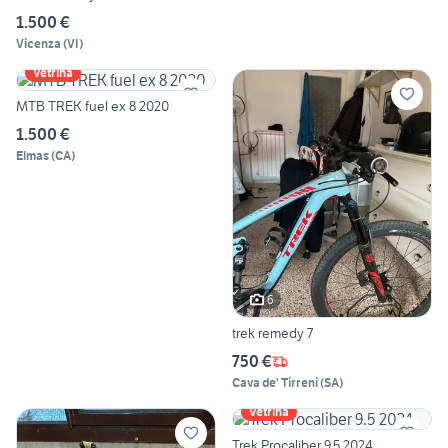
1.500 €
Vicenza
(
VI
)
Vetrina
MTB TREK fuel ex 8 2020
1.500 €
Elmas
(
CA
)
6
trek remedy 7
750 €
Cava de' Tirreni
(
SA
)
Vetrina
Trek Procaliber 9.5 2024