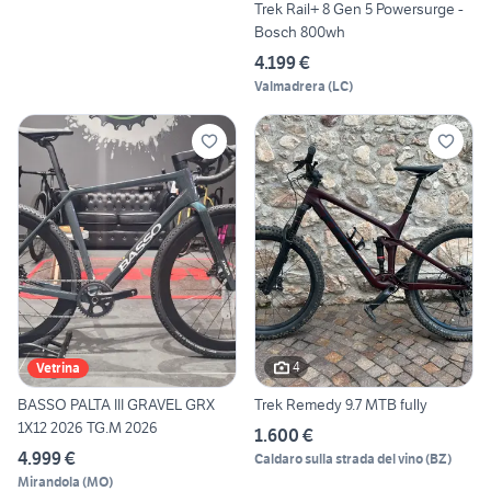
Trek Rail+ 8 Gen 5 Powersurge -
Bosch 800wh
4.199 €
Valmadrera
(
LC
)
4
Vetrina
BASSO PALTA III GRAVEL GRX
Trek Remedy 9.7 MTB fully
1X12 2026 TG.M 2026
1.600 €
4.999 €
Caldaro sulla strada del vino
(
BZ
)
Mirandola
(
MO
)