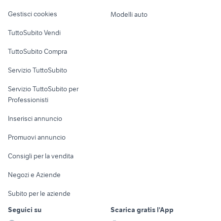
Veicoli commerciali
mtb cannondale in lazio
bici elettrica usata napoli
altro
Gestisci cookies
Modelli auto
Case vacanza
TuttoSubito Vendi
Uffici e Locali
TuttoSubito Compra
commerciali
Servizio TuttoSubito
elettronica
per la casa e la
sports e hobby
Servizio TuttoSubito per
persona
Informatica
Animali
Professionisti
Arredamento e
Console e
Accessori per
Casalinghi
Inserisci annuncio
Videogiochi
animali
Elettrodomestici
Promuovi annuncio
Audio/Video
Musica e Film
Giardino e Fai da te
Consigli per la vendita
Fotografia
Libri e Riviste
Abbigliamento e
Negozi e Aziende
Telefonia
Strumenti Musicali
Accessori
Subito per le aziende
Sports
Tutto per i bambini
Seguici su
Scarica gratis l'App
Biciclette