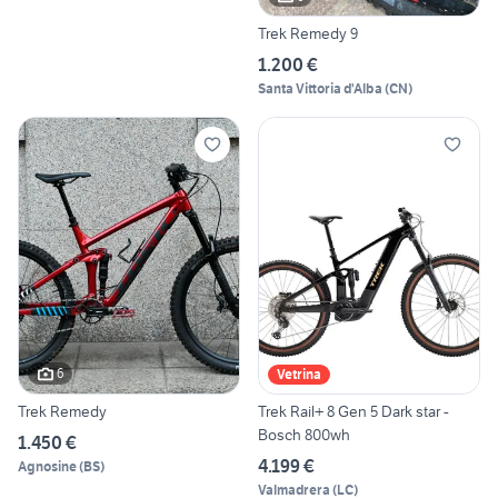
Trek Remedy 9
1.200 €
Santa Vittoria d'Alba
(
CN
)
6
Vetrina
Trek Remedy
Trek Rail+ 8 Gen 5 Dark star -
Bosch 800wh
1.450 €
4.199 €
Agnosine
(
BS
)
Valmadrera
(
LC
)