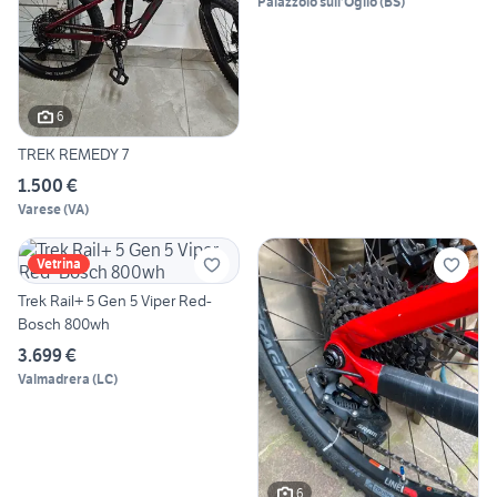
Palazzolo sull'Oglio
(
BS
)
6
TREK REMEDY 7
1.500 €
Varese
(
VA
)
Vetrina
Trek Rail+ 5 Gen 5 Viper Red-
Bosch 800wh
3.699 €
Valmadrera
(
LC
)
6