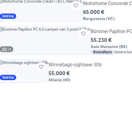
Motorhome Concorde Cre
65.000 €
Vetrina
Borgosesia
(
VC
)
Bürstner Papillon PC
55.230 €
Sale Marasino
(
BS
)
24
Rivenditore
Centro Ca
Winnebago sightseer 30b
55.000 €
Vetrina
Milano
(
MI
)