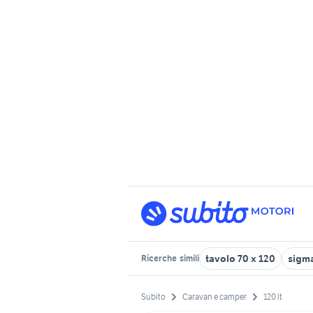
tavolo 70 x 120
sigm
Ricerche
simili
Subito
Caravan e camper
120 lt