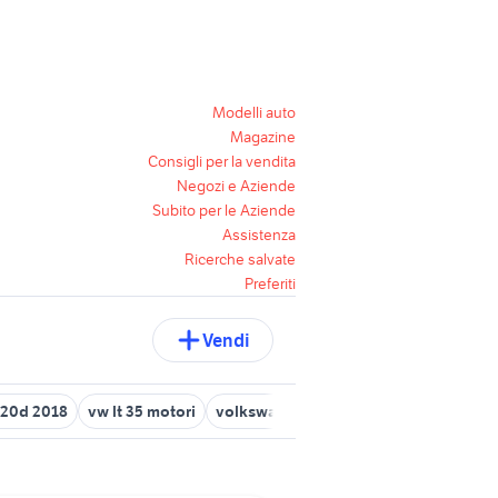
Modelli auto
Magazine
Consigli per la vendita
Negozi e Aziende
Subito per le Aziende
Assistenza
Ricerche salvate
Preferiti
Vendi
20d 2018
vw lt 35 motori
volkswagen lt35 camper
lt vw
150