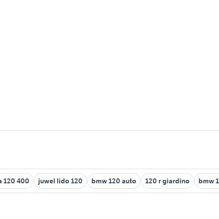
a 120 400
juwel lido 120
bmw 120 auto
120 r giardino
bmw 1