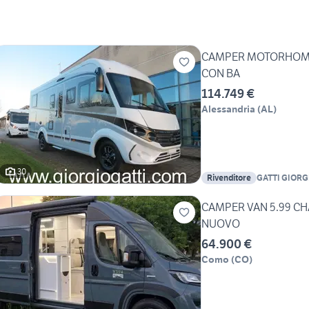
CAMPER MOTORHOME 
CON BA
114.749 €
Alessandria
(
AL
)
30
Rivenditore
GATTI GIORGI
CAMPER VAN 5.99 CHAUS
NUOVO
64.900 €
Como
(
CO
)