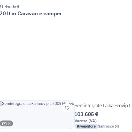
31 risultati
20 lt in Caravan e camper
Semintegrale Laika Ecovip 
103.605 €
Varese
(
VA
)
14
Rivenditore
Sanrocco Srl