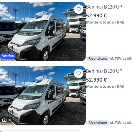
Benimar B 120 UP
52.990 €
Monterotondo
(
RM
)
Vetrina
Rivenditore
AUTOVILLA
Benimar B 120 UP
52.990 €
Monterotondo
(
RM
)
28
Rivenditore
AUTOVILLA