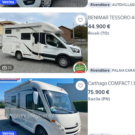
Vetrina
Rivenditore
AUTOVILLA
BENIMAR TESSORO 4
44.900 €
Rivoli
(
TO
)
20
Rivenditore
PALMA CARAV
Alessio
Carthago COMPACT I 
75.900 €
Sacile
(
PN
)
Vetrina