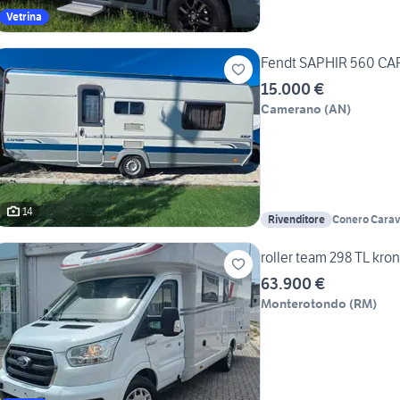
Vetrina
Fendt SAPHIR 560 C
15.000 €
Camerano
(
AN
)
14
Rivenditore
Conero Carav
roller team 298 TL kr
63.900 €
Monterotondo
(
RM
)