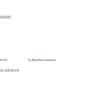
ARAVAN
Mostra numero
an Srl
onos advance