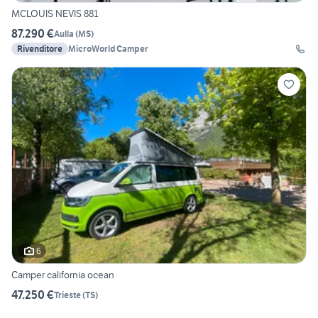
MCLOUIS NEVIS 881
87.290 €
Aulla
(
MS
)
Rivenditore
MicroWorld Camper
6
Camper california ocean
47.250 €
Trieste
(
TS
)