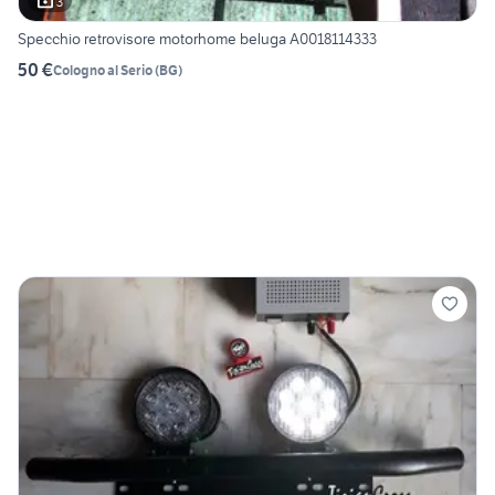
3
Specchio retrovisore motorhome beluga A0018114333
50 €
Cologno al Serio
(
BG
)