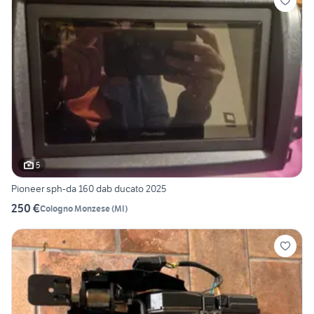
5
Pioneer sph-da 160 dab ducato 2025
250 €
Cologno Monzese
(
MI
)