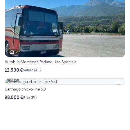
6
Autobus Mercedes Padane Uso Speciale
12.500 €
Solero
(
AL
)
6
Carthago chic-c-line 5.0
98.000 €
Pisa
(
PI
)