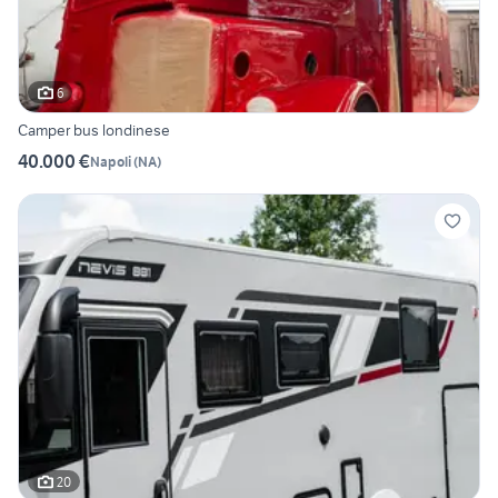
6
Camper bus londinese
40.000 €
Napoli
(
NA
)
20