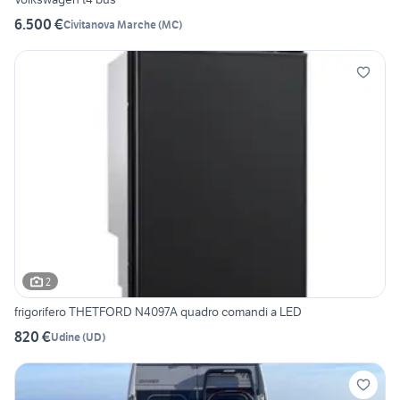
6.500 €
Civitanova Marche
(
MC
)
2
frigorifero THETFORD N4097A quadro comandi a LED
820 €
Udine
(
UD
)