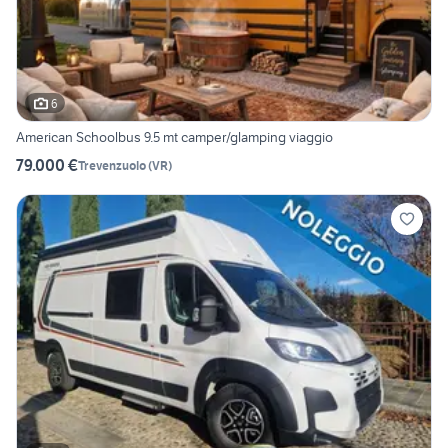
6
American Schoolbus 9.5 mt camper/glamping viaggio
79.000 €
Trevenzuolo
(
VR
)