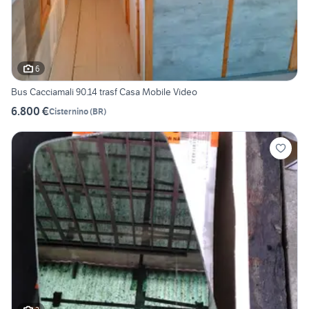
6
Bus Cacciamali 90.14 trasf Casa Mobile Video
6.800 €
Cisternino
(
BR
)