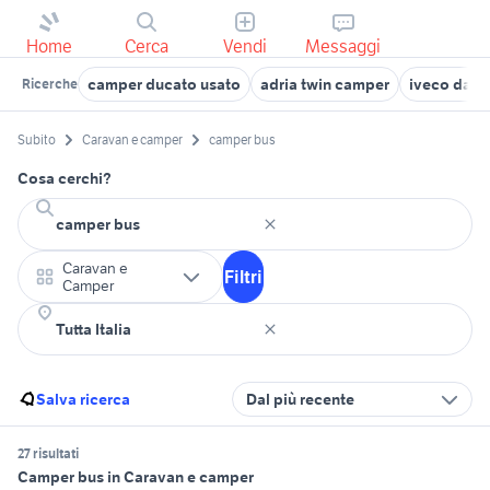
Home
Cerca
Vendi
Messaggi
camper ducato usato
adria twin camper
iveco daily
Ricerche
Subito
Caravan e camper
camper bus
Cosa cerchi?
Caravan e
Filtri
Camper
Salva ricerca
Dal più recente
27 risultati
Camper bus in Caravan e camper