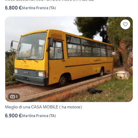
6.800 €
Martina Franca
(
TA
)
6
Meglio di una CASA MOBILE ( ha motore)
6.900 €
Martina Franca
(
TA
)