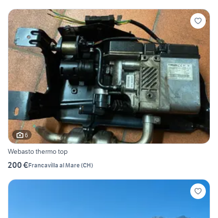
6
Webasto thermo top
200 €
Francavilla al Mare
(
CH
)