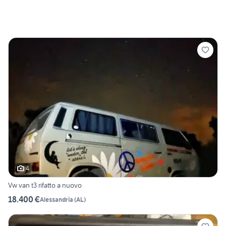
4
Vw van t3 rifatto a nuovo
18.400 €
Alessandria
(
AL
)