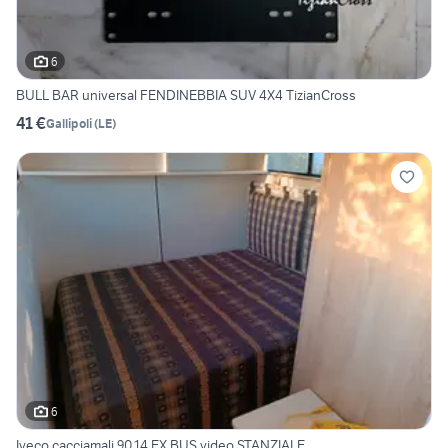
6
BULL BAR universal FENDINEBBIA SUV 4X4 TizianCross
41 €
Gallipoli
(
LE
)
6
Iveco cacciamali 90.14 EX BUS video STANZIALE