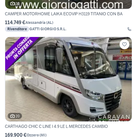
30
CAMPER MOTORHOME LAIKA ECOVIP H3119 TITANIO CON BA
114.749 €
Alessandria
(
AL
)
Rivenditore
GATTI GIORGIO S.R.L.
20
CARTHAGO CHIC C LINE I 4.9 LE L MERCEDES CAMBIO
169.900 €
Ozzero
(
MI
)