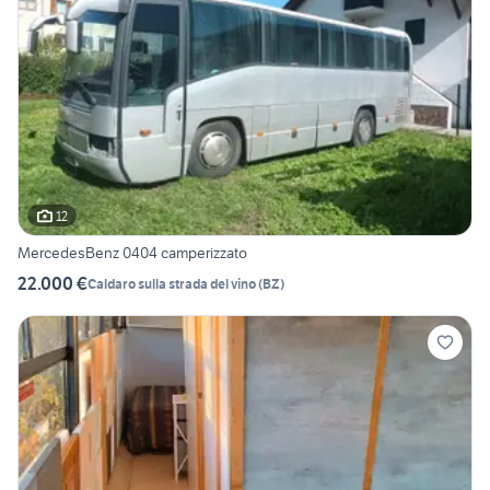
12
MercedesBenz 0404 camperizzato
22.000 €
Caldaro sulla strada del vino
(
BZ
)