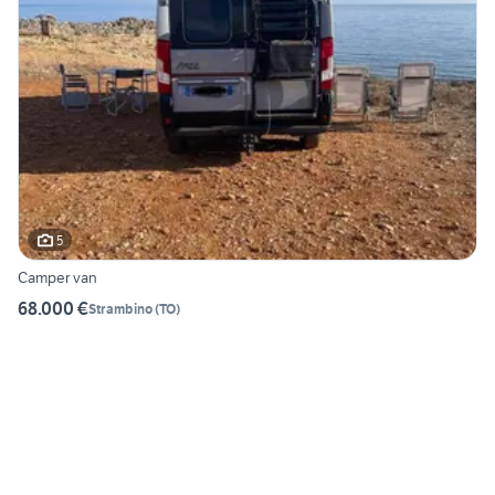
5
Camper van
68.000 €
Strambino
(
TO
)