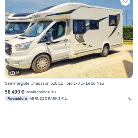
16
Semintegrale Chausson 628 EB Ford 170 cv Letto Nau
56.490 €
Casalbordino
(
CH
)
Rivenditore
ABRUZZO PARK S.R.L.