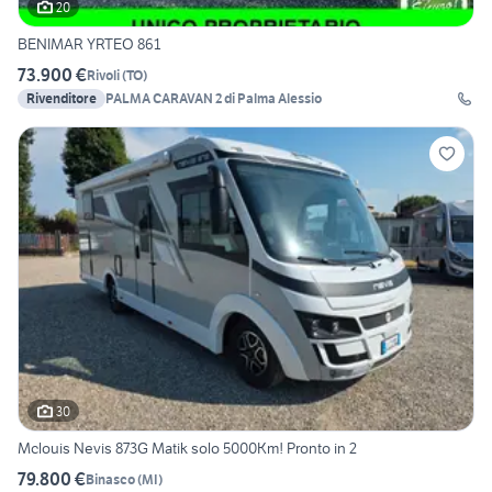
20
BENIMAR YRTEO 861
73.900 €
Rivoli
(
TO
)
Rivenditore
PALMA CARAVAN 2 di Palma Alessio
30
Mclouis Nevis 873G Matik solo 5000Km! Pronto in 2
79.800 €
Binasco
(
MI
)