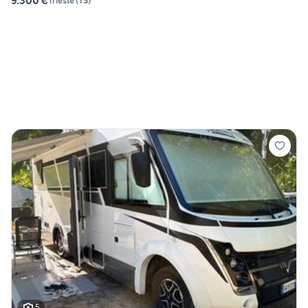
9.300 €
Trieste
(
TS
)
5