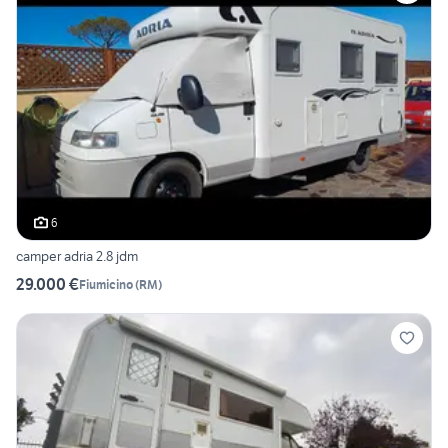
6
camper adria 2.8 jdm
29.000 €
Fiumicino
(
RM
)