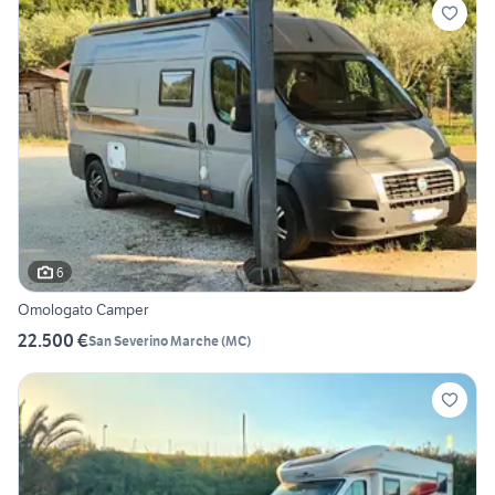
6
Omologato Camper
22.500 €
San Severino Marche
(
MC
)