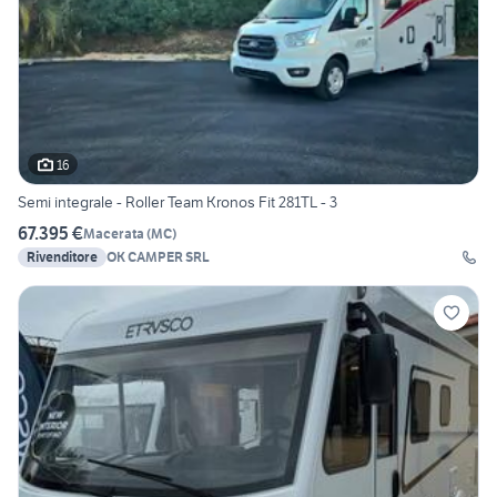
16
Semi integrale - Roller Team Kronos Fit 281TL - 3
67.395 €
Macerata
(
MC
)
Rivenditore
OK CAMPER SRL