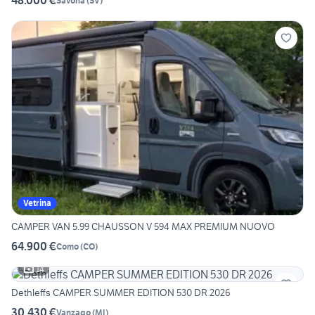
48.000 €
Savona
(
SV
)
Vetrina
CAMPER VAN 5.99 CHAUSSON V 594 MAX PREMIUM NUOVO
64.900 €
Como
(
CO
)
14
Dethleffs CAMPER SUMMER EDITION 530 DR 2026
30.430 €
Vanzago
(
MI
)