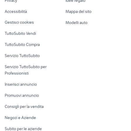
Privacy
Idee regalo
Garage e box
adria twin camper
Romagna
Caravan e Camper
Accessibilità
Mappa del sito
Loft, mansarde e
Veicoli commerciali
altro
Gestisci cookies
Modelli auto
Case vacanza
TuttoSubito Vendi
Uffici e Locali
TuttoSubito Compra
commerciali
Servizio TuttoSubito
elettronica
per la casa e la
sports e hobby
Servizio TuttoSubito per
persona
Informatica
Animali
Professionisti
Arredamento e
Console e
Accessori per
Casalinghi
Inserisci annuncio
Videogiochi
animali
Elettrodomestici
Promuovi annuncio
Audio/Video
Musica e Film
Giardino e Fai da te
Consigli per la vendita
Fotografia
Libri e Riviste
Abbigliamento e
Negozi e Aziende
Telefonia
Strumenti Musicali
Accessori
Subito per le aziende