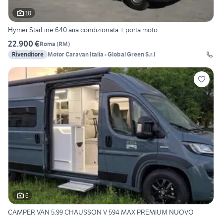
10
Hymer StarLine 640 aria condizionata + porta moto
22.900 €
Roma
(
RM
)
Rivenditore
Motor Caravan Italia - Global Green S.r.l
6
CAMPER VAN 5.99 CHAUSSON V 594 MAX PREMIUM NUOVO