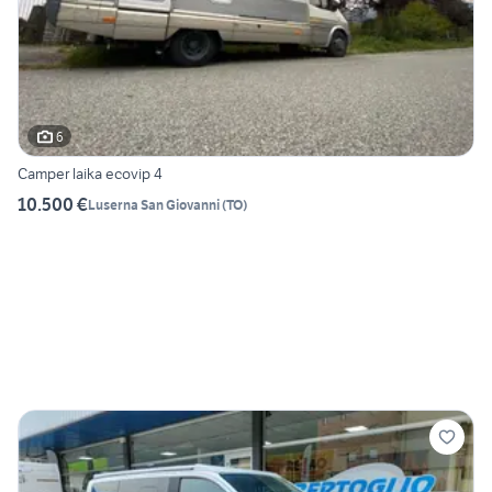
6
Camper laika ecovip 4
10.500 €
Luserna San Giovanni
(
TO
)