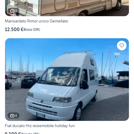
6
Mansardato Rimor unico Gemellato
12.500 €
Bosa
(
OR
)
6
Fiat ducato Hrz reisemobile holiday fun