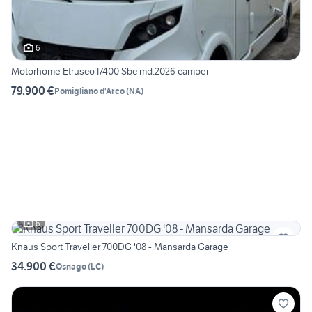
6
Motorhome Etrusco I7400 Sbc md.2026 camper
79.900 €
Pomigliano d'Arco
(
NA
)
6
Knaus Sport Traveller 700DG '08 - Mansarda Garage
34.900 €
Osnago
(
LC
)