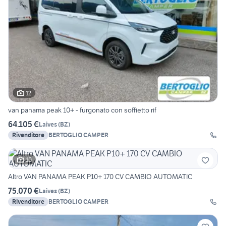
12
van panama peak 10+ - furgonato con soffietto rif
64.105 €
Laives
(
BZ
)
Rivenditore
BERTOGLIO CAMPER
10
Altro VAN PANAMA PEAK P10+ 170 CV CAMBIO AUTOMATIC
75.070 €
Laives
(
BZ
)
Rivenditore
BERTOGLIO CAMPER