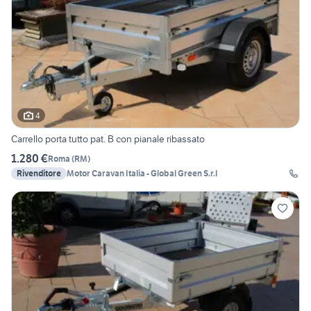
4
Carrello porta tutto pat. B con pianale ribassato
1.280 €
Roma
(
RM
)
Rivenditore
Motor Caravan Italia - Global Green S.r.l