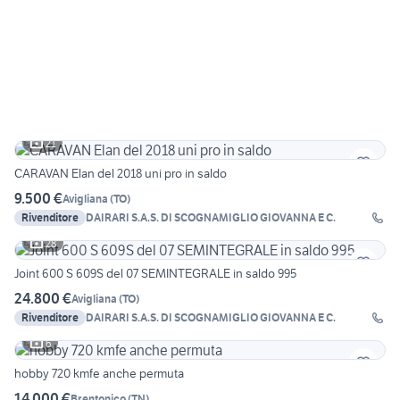
21
CARAVAN Elan del 2018 uni pro in saldo
9.500 €
Avigliana
(
TO
)
Rivenditore
DAIRARI S.A.S. DI SCOGNAMIGLIO GIOVANNA E C.
28
Joint 600 S 609S del 07 SEMINTEGRALE in saldo 995
24.800 €
Avigliana
(
TO
)
Rivenditore
DAIRARI S.A.S. DI SCOGNAMIGLIO GIOVANNA E C.
6
hobby 720 kmfe anche permuta
14.000 €
Brentonico
(
TN
)