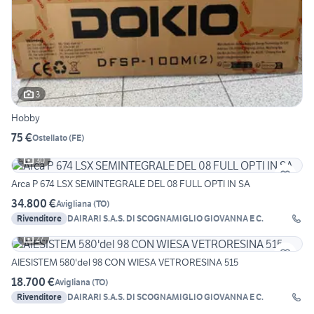
3
Hobby
75 €
Ostellato
(
FE
)
30
Arca P 674 LSX SEMINTEGRALE DEL 08 FULL OPTI IN SA
34.800 €
Avigliana
(
TO
)
Rivenditore
DAIRARI S.A.S. DI SCOGNAMIGLIO GIOVANNA E C.
27
AIESISTEM 580'del 98 CON WIESA VETRORESINA 515
18.700 €
Avigliana
(
TO
)
Rivenditore
DAIRARI S.A.S. DI SCOGNAMIGLIO GIOVANNA E C.