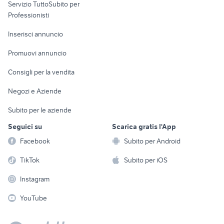
Servizio TuttoSubito per
persona
Informatica
Animali
Professionisti
Arredamento e
Console e
Accessori per
Casalinghi
Inserisci annuncio
Videogiochi
animali
Elettrodomestici
Promuovi annuncio
Audio/Video
Musica e Film
Giardino e Fai da te
Consigli per la vendita
Fotografia
Libri e Riviste
Abbigliamento e
Negozi e Aziende
Telefonia
Strumenti Musicali
Accessori
Subito per le aziende
Sports
Tutto per i bambini
Seguici su
Scarica gratis l'App
Biciclette
Facebook
Subito per Android
Collezionismo
TikTok
Subito per iOS
Instagram
YouTube