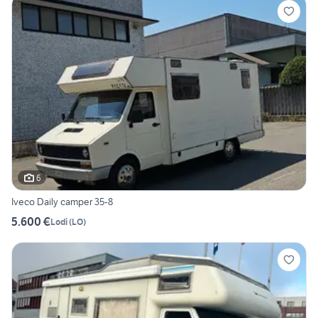
6
Iveco Daily camper 35-8
5.600 €
Lodi
(
LO
)