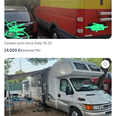
6
Camper puro Iveco Daily 35-10
14.000 €
Rovereto
(
TN
)