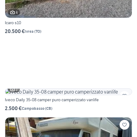
4
Icaro s10
20.500 €
Ivrea
(
TO
)
3
Iveco Daily 35-08 camper puro camperizzato vanlife
2.500 €
Campobasso
(
CB
)