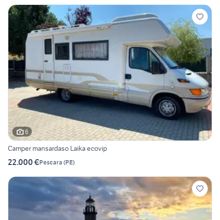
6
Camper mansardaso Laika ecovip
22.000 €
Pescara
(
PE
)