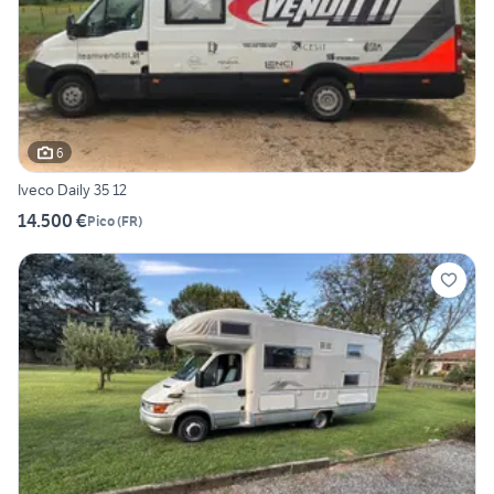
6
Iveco Daily 35 12
14.500 €
Pico
(
FR
)