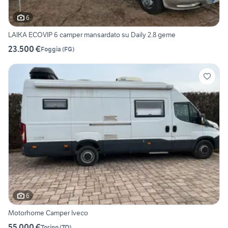
6
LAIKA ECOVIP 6 camper mansardato su Daily 2.8 geme
23.500 €
Foggia
(
FG
)
6
Motorhome Camper Iveco
55.000 €
Torino
(
TO
)