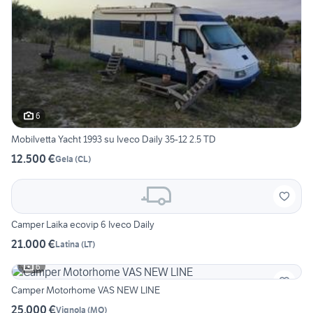
6
Mobilvetta Yacht 1993 su Iveco Daily 35-12 2.5 TD
12.500 €
Gela
(
CL
)
Camper Laika ecovip 6 Iveco Daily
21.000 €
Latina
(
LT
)
6
Camper Motorhome VAS NEW LINE
25.000 €
Vignola
(
MO
)