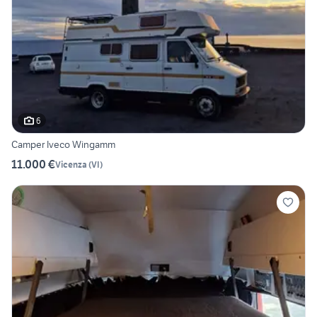
6
Camper Iveco Wingamm
11.000 €
Vicenza
(
VI
)