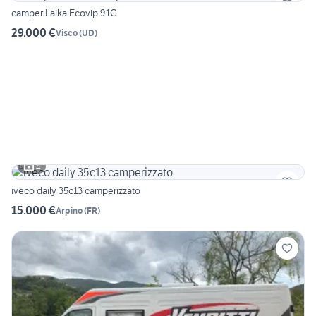
camper Laika Ecovip 9.1G
29.000 €
Visco
(
UD
)
4
iveco daily 35c13 camperizzato
15.000 €
Arpino
(
FR
)