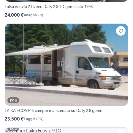
Laika ecovip 2.i Iveco Daily 2.8 TD gemellato-1998
24.000 €
Anagni
(
FR
)
6
LAIKA ECOVIP 6 camper mansardato su Daily 2.8 geme
23.500 €
Foggia
(
FG
)
2