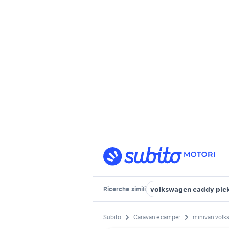
volkswagen caddy pic
Ricerche
simili
Subito
Caravan e camper
minivan vol