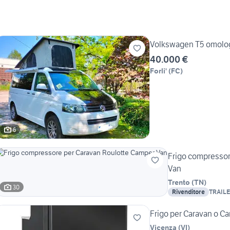
Volkswagen T5 omolo
40.000 €
Forli'
(
FC
)
6
Frigo compressor
Van
Trento
(
TN
)
30
Rivenditore
TRAILE
net
Frigo per Caravan o 
Vicenza
(
VI
)