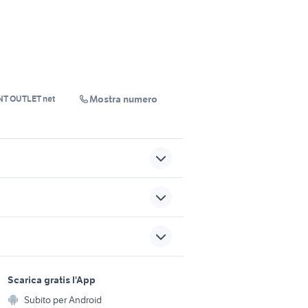
Mostra numero
NT OUTLET net
camper usati latina
camper usati formia
sports e hobby
a
Scarica gratis l'App
dro
diesel camper
Animali
Subito per Android
ento e