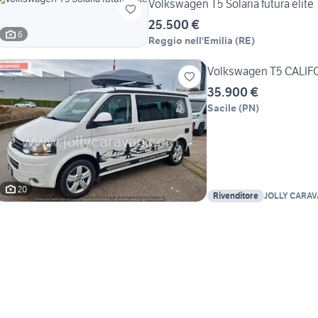
Volkswagen T5 Solaria futura elite
25.500 €
6
Reggio nell'Emilia
(
RE
)
Volkswagen T5 CALI
35.900 €
Sacile
(
PN
)
20
Rivenditore
JOLLY CARAVA