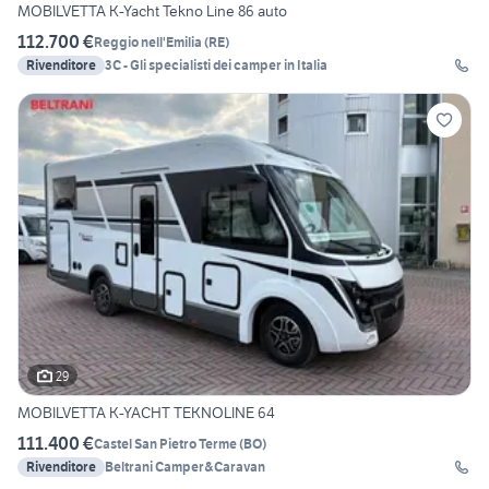
MOBILVETTA K-Yacht Tekno Line 86 auto
112.700 €
Reggio nell'Emilia
(
RE
)
Rivenditore
3C - Gli specialisti dei camper in Italia
29
MOBILVETTA K-YACHT TEKNOLINE 64
111.400 €
Castel San Pietro Terme
(
BO
)
Rivenditore
Beltrani Camper&Caravan