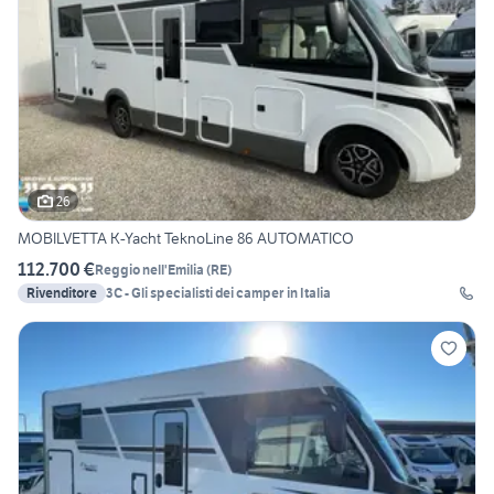
26
MOBILVETTA K-Yacht TeknoLine 86 AUTOMATICO
112.700 €
Reggio nell'Emilia
(
RE
)
Rivenditore
3C - Gli specialisti dei camper in Italia