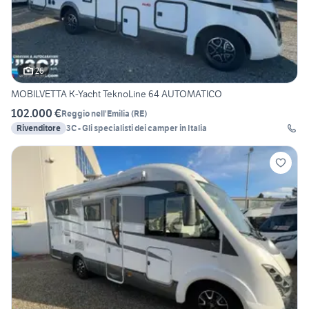
26
MOBILVETTA K-Yacht TeknoLine 64 AUTOMATICO
102.000 €
Reggio nell'Emilia
(
RE
)
Rivenditore
3C - Gli specialisti dei camper in Italia