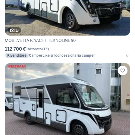
13
MOBILVETTA K-YACHT TEKNOLINE 90
112.700 €
Tortoreto
(
TE
)
Rivenditore
CamperLike srl concessionaria camper