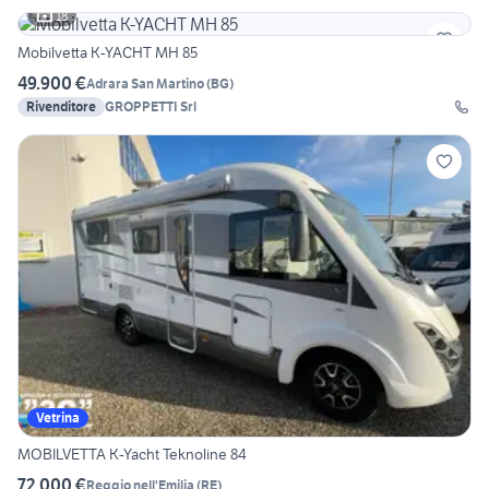
18
Mobilvetta K-YACHT MH 85
49.900 €
Adrara San Martino
(
BG
)
Rivenditore
GROPPETTI Srl
Vetrina
MOBILVETTA K-Yacht Teknoline 84
72.000 €
Reggio nell'Emilia
(
RE
)