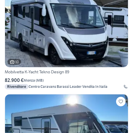
10
Mobilvetta K-Yacht Tekno Design 89
82.900 €
Monza
(
MB
)
Rivenditore
Centro Caravans Barassi Leader Vendita In Italia