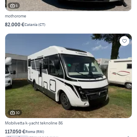
6
mothorome
82.000 €
Catania
(
CT
)
30
Mobilvetta k-yacht teknoline 86
117.050 €
Roma
(
RM
)