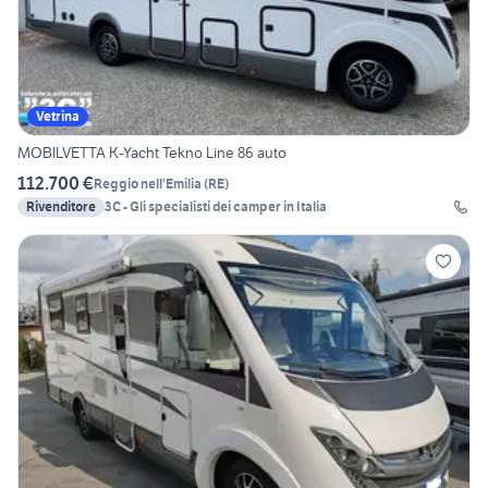
Vetrina
MOBILVETTA K-Yacht Tekno Line 86 auto
112.700 €
Reggio nell'Emilia
(
RE
)
Rivenditore
3C - Gli specialisti dei camper in Italia