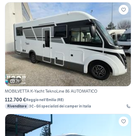
26
MOBILVETTA K-Yacht TeknoLine 86 AUTOMATICO
112.700 €
Reggio nell'Emilia
(
RE
)
Rivenditore
3C - Gli specialisti dei camper in Italia