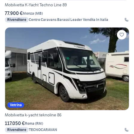
Mobilvetta K-Yacht Techno Line 89
77.900 €
Monza
(
MB
)
Rivenditore
Centro Caravans Barassi Leader Vendita In Italia
Vetrina
Mobilvetta k-yacht teknoline 86
117.050 €
Roma
(
RM
)
Rivenditore
TECNOCARAVAN