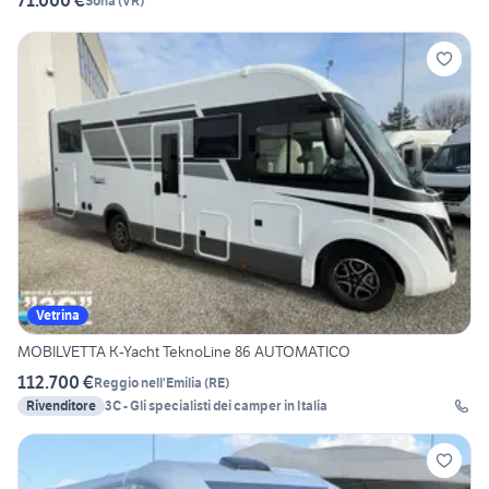
71.000 €
Sona
(
VR
)
Vetrina
MOBILVETTA K-Yacht TeknoLine 86 AUTOMATICO
112.700 €
Reggio nell'Emilia
(
RE
)
Rivenditore
3C - Gli specialisti dei camper in Italia