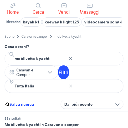
Home
Cerca
Vendi
Messaggi
kayak k1
keeway k light 125
videocamera sony 4k
Ricerche
Subito
Caravan e camper
mobilvetta k yacht
Cosa cerchi?
Caravan e
Filtri
Camper
Salva ricerca
Dal più recente
58 risultati
Mobilvetta k yacht in Caravan e camper