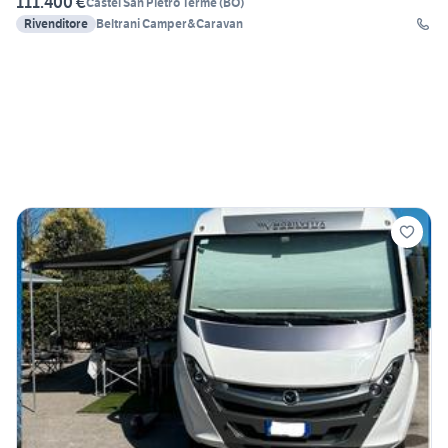
111.400 €
Castel San Pietro Terme
(
BO
)
Rivenditore
Beltrani Camper&Caravan