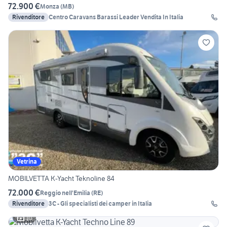
72.900 €
Monza
(
MB
)
Rivenditore
Centro Caravans Barassi Leader Vendita In Italia
Vetrina
MOBILVETTA K-Yacht Teknoline 84
72.000 €
Reggio nell'Emilia
(
RE
)
Rivenditore
3C - Gli specialisti dei camper in Italia
10