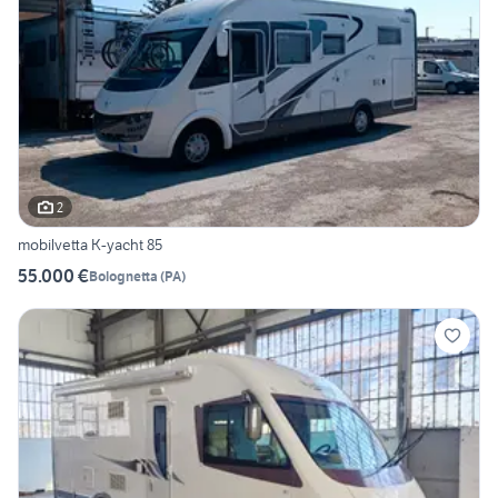
2
mobilvetta K-yacht 85
55.000 €
Bolognetta
(
PA
)