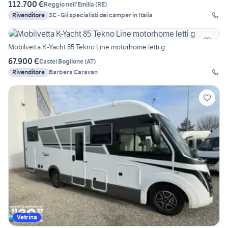
112.700 €
Reggio nell'Emilia
(
RE
)
Rivenditore
3C - Gli specialisti dei camper in Italia
Mobilvetta K-Yacht 85 Tekno Line motorhome letti g
67.900 €
Castel Boglione
(
AT
)
Rivenditore
Barbera Caravan
Vetrina