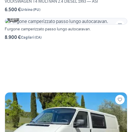
VOLKSWAGEN T4 MULTIVAN 2.4 DIESEL 1993 — ASI
6.500 €
Urbino
(
PU
)
6
Furgone camperizzato passo lungo autocaravan.
8.900 €
Cagliari
(
CA
)