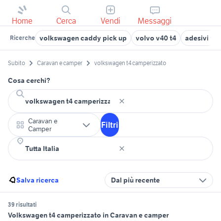
Home
Cerca
Vendi
Messaggi
volkswagen caddy pick up
volvo v40 t4
adesivi vo
Ricerche
Subito
Caravan e camper
volkswagen t4 camperizzato
Cosa cerchi?
Caravan e
Filtri
Camper
Salva ricerca
Dal più recente
39 risultati
Volkswagen t4 camperizzato in Caravan e camper