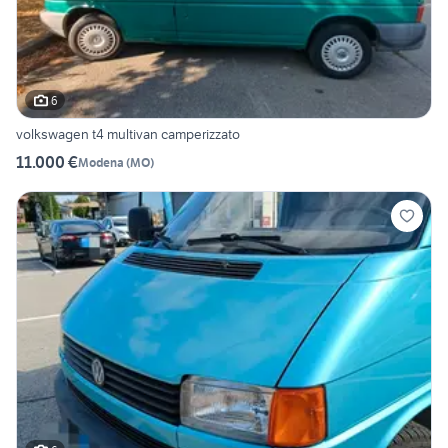
6
volkswagen t4 multivan camperizzato
11.000 €
Modena
(
MO
)