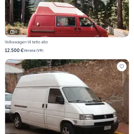
6
Volkswagen t4 tetto alto
12.500 €
Verona
(
VR
)