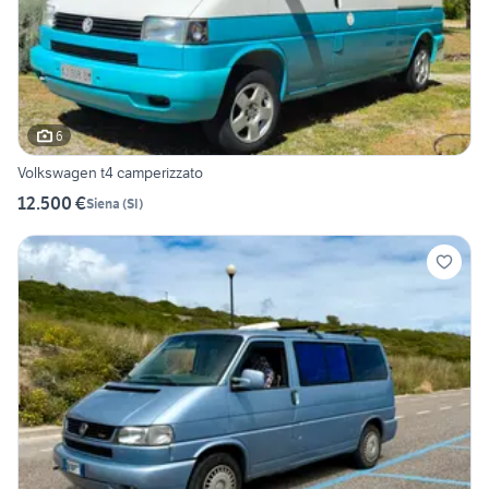
6
Volkswagen t4 camperizzato
12.500 €
Siena
(
SI
)