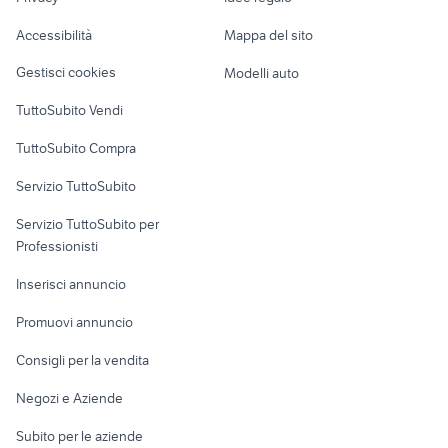
Garage e box
Caravan e Camper
Accessibilità
Mappa del sito
Loft, mansarde e
Veicoli commerciali
altro
Gestisci cookies
Modelli auto
Case vacanza
TuttoSubito Vendi
Uffici e Locali
TuttoSubito Compra
commerciali
Servizio TuttoSubito
elettronica
per la casa e la
sports e hobby
Servizio TuttoSubito per
persona
Informatica
Animali
Professionisti
Arredamento e
Console e
Accessori per
Casalinghi
Inserisci annuncio
Videogiochi
animali
Elettrodomestici
Promuovi annuncio
Audio/Video
Musica e Film
Giardino e Fai da te
Consigli per la vendita
Fotografia
Libri e Riviste
Abbigliamento e
Negozi e Aziende
Telefonia
Strumenti Musicali
Accessori
Subito per le aziende
Sports