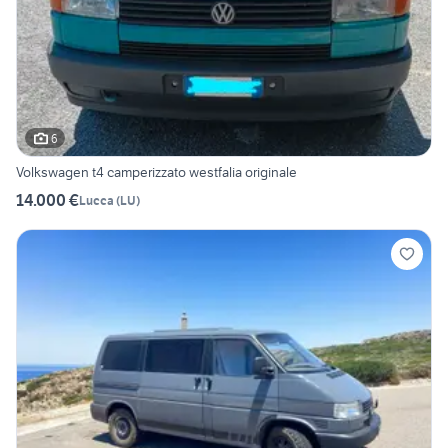
6
Volkswagen t4 camperizzato westfalia originale
14.000 €
Lucca
(
LU
)