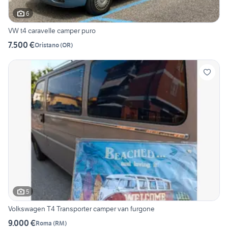
6
VW t4 caravelle camper puro
7.500 €
Oristano
(
OR
)
5
Volkswagen T4 Transporter camper van furgone
9.000 €
Roma
(
RM
)