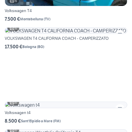
6
Volkswagen T4
7.500 €
Montebelluna
(
TV
)
6
VOLKSWAGEN T4 CALIFORNIA COACH - CAMPERIZZATO
17.500 €
Bologna
(
BO
)
6
Volkswagen t4
8.500 €
Sant'Elpidio a Mare
(
FM
)
6