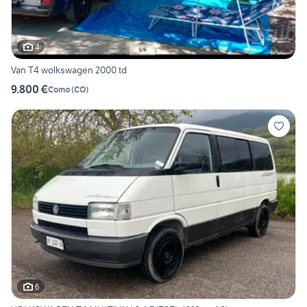
4
Van T4 wolkswagen 2000 td
9.800 €
Como
(
CO
)
6