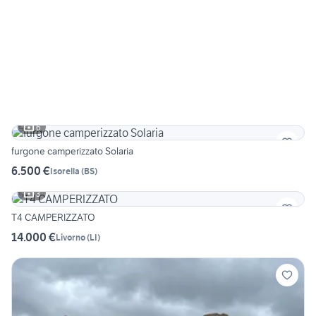
6
furgone camperizzato Solaria
6.500 €
Isorella
(
BS
)
3
T4 CAMPERIZZATO
14.000 €
Livorno
(
LI
)