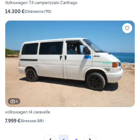
Volkswagen T4 camperizzato Carthago
14.300 €
Chianocco
(
TO
)
6
volkswagen t4 caravelle
7.999 €
Siracusa
(
SR
)