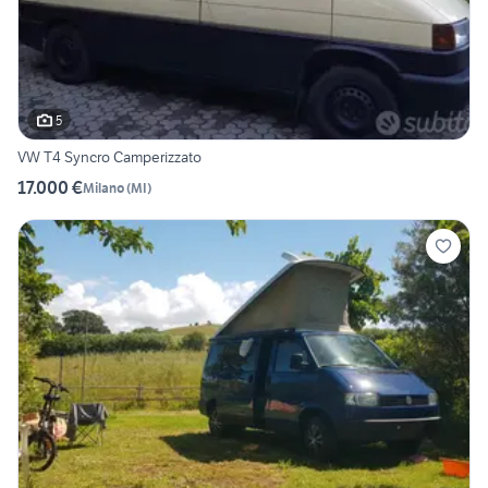
5
VW T4 Syncro Camperizzato
17.000 €
Milano
(
MI
)