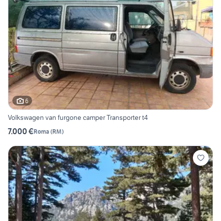
6
Volkswagen van furgone camper Transporter t4
7.000 €
Roma
(
RM
)