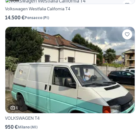
Volkswagen Westfalia California T4
14.500 €
Ponsacco
(
PI
)
6
VOLKSWAGEN T4
950 €
Milano
(
MI
)